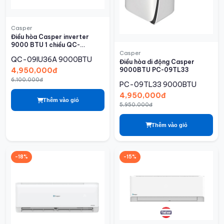
Casper
Điều hòa Casper inverter
9000 BTU 1 chiều QC-
09IU36A
Casper
QC-09IU36A
9000BTU
Điều hòa di động Casper
9000BTU PC-09TL33
4,950,000đ
6,100,000đ
PC-09TL33
9000BTU
4,950,000đ
Thêm vào giỏ
5,950,000đ
Thêm vào giỏ
-18%
-15%