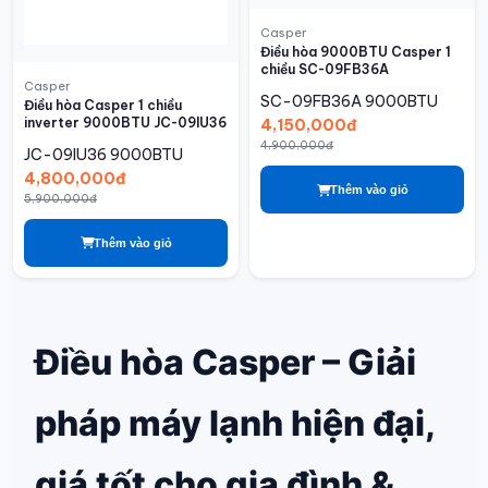
Casper
Điều hòa 9000BTU Casper 1
chiều SC-09FB36A
Casper
SC-09FB36A
9000BTU
Điều hòa Casper 1 chiều
inverter 9000BTU JC-09IU36
4,150,000đ
4,900,000đ
JC-09IU36
9000BTU
4,800,000đ
Thêm vào giỏ
5,900,000đ
Thêm vào giỏ
Điều hòa Casper – Giải
pháp máy lạnh hiện đại,
giá tốt cho gia đình &