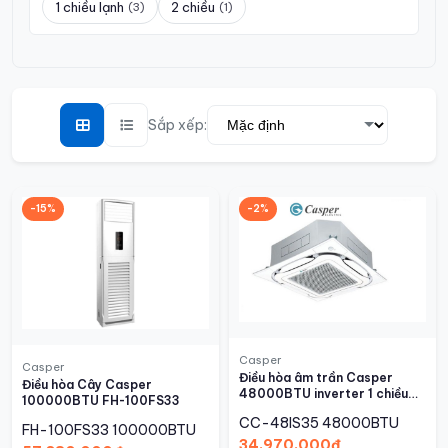
1 chiều lạnh
2 chiều
(3)
(1)
Sắp xếp:
-15%
-2%
Casper
Casper
Điều hòa âm trần Casper
Điều hòa Cây Casper
48000BTU inverter 1 chiều
100000BTU FH-100FS33
CC-48IS35
CC-48IS35
48000BTU
FH-100FS33
100000BTU
34,970,000đ