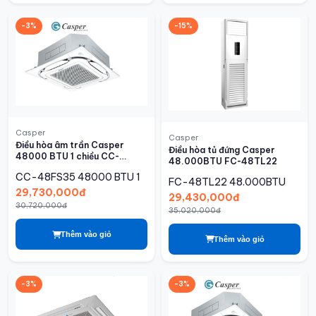
-3%
-15%
Casper
Casper
Điều hòa âm trần Casper
Điều hòa tủ đứng Casper
48000 BTU 1 chiều CC-
48.000BTU FC-48TL22
48FS35
CC-48FS35
48000 BTU 1
FC-48TL22
48.000BTU
29,730,000đ
29,430,000đ
30,720,000đ
35,020,000đ
Thêm vào giỏ
Thêm vào giỏ
-3%
-3%