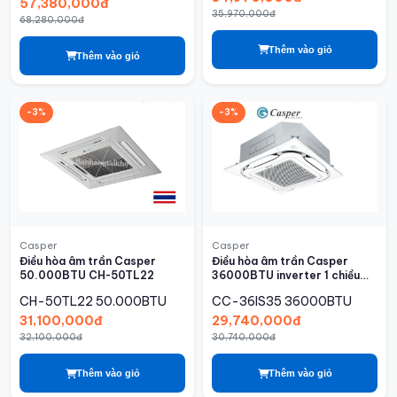
57,380,000đ
35,970,000đ
68,280,000đ
Thêm vào giỏ
Thêm vào giỏ
-3%
-3%
Casper
Casper
Điều hòa âm trần Casper
Điều hòa âm trần Casper
50.000BTU CH-50TL22
36000BTU inverter 1 chiều
CC-36IS35
CH-50TL22
50.000BTU
CC-36IS35
36000BTU
31,100,000đ
29,740,000đ
32,100,000đ
30,740,000đ
Thêm vào giỏ
Thêm vào giỏ