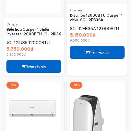
Casper
Điều hòa 12000BTU Casper 1
chiều SC-12FB36A
Casper
SC-12FB36A
12.000BTU
Điều hòa Casper 1 chiều
inverter 12000BTU JC-12IU36
5,150,000đ
6,500,000đ
JC-12IU36
12000BTU
5,750,000đ
Thêm vào giỏ
6,950,000đ
Thêm vào giỏ
-18%
-16%