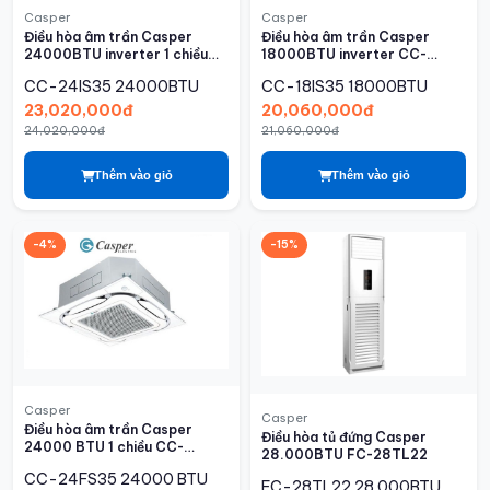
Casper
Casper
Điều hòa âm trần Casper
Điều hòa âm trần Casper
24000BTU inverter 1 chiều
18000BTU inverter CC-
CC-24IS35
18IS35
CC-24IS35
24000BTU
CC-18IS35
18000BTU
23,020,000đ
20,060,000đ
24,020,000đ
21,060,000đ
Thêm vào giỏ
Thêm vào giỏ
-4%
-15%
Casper
Casper
Điều hòa âm trần Casper
Điều hòa tủ đứng Casper
24000 BTU 1 chiều CC-
28.000BTU FC-28TL22
24FS35
CC-24FS35
24000 BTU
FC-28TL22
28.000BTU