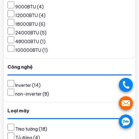
9000BTU
(4)
12000BTU
(4)
18000BTU
(6)
24000BTU
(5)
48000BTU
(1)
100000BTU
(1)
Công nghệ
.
Inverter
(14)
non-inverter
(8)
.
Loại máy
.
Treo tường
(18)
Tủ đứng
(4)