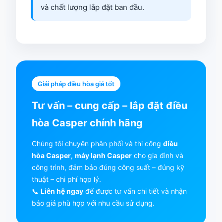
và chất lượng lắp đặt ban đầu.
Giải pháp điều hòa giá tốt
Tư vấn – cung cấp – lắp đặt điều
hòa Casper chính hãng
Chúng tôi chuyên phân phối và thi công
điều
hòa Casper
,
máy lạnh Casper
cho gia đình và
công trình, đảm bảo đúng công suất – đúng kỹ
thuật – chi phí hợp lý.
📞
Liên hệ ngay
để được tư vấn chi tiết và nhận
báo giá phù hợp với nhu cầu sử dụng.