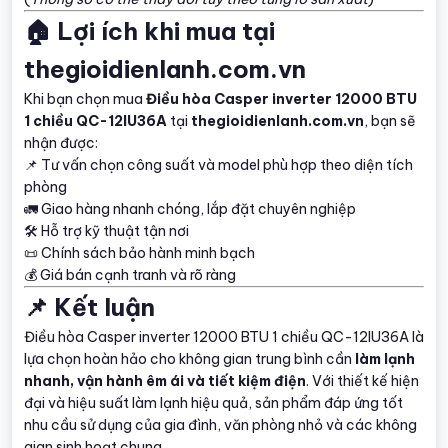
🏠 Lợi ích khi mua tại
thegioidienlanh.com.vn
Khi bạn chọn mua
Điều hòa Casper inverter 12000 BTU
1 chiều QC-12IU36A
tại
thegioidienlanh.com.vn
, bạn sẽ
nhận được:
📌 Tư vấn chọn công suất và model phù hợp theo diện tích
phòng
🚛 Giao hàng nhanh chóng, lắp đặt chuyên nghiệp
🛠 Hỗ trợ kỹ thuật tận nơi
📜 Chính sách bảo hành minh bạch
💰 Giá bán cạnh tranh và rõ ràng
📌 Kết luận
Điều hòa Casper inverter 12000 BTU 1 chiều QC-12IU36A là
lựa chọn hoàn hảo cho không gian trung bình cần
làm lạnh
nhanh, vận hành êm ái và tiết kiệm điện
. Với thiết kế hiện
đại và hiệu suất làm lạnh hiệu quả, sản phẩm đáp ứng tốt
nhu cầu sử dụng của gia đình, văn phòng nhỏ và các không
gian sinh hoạt chung.