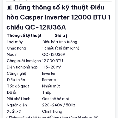
📊 Bảng thông số kỹ thuật Điều
hòa Casper inverter 12000 BTU 1
chiều QC-12IU36A
Thông số kỹ thuật
Giá trị
Loại máy
Điều hòa treo tường
Chức năng
1 chiều (chỉ làm lạnh)
Model
QC-12IU36A
Công suất làm lạnh
12.000 BTU
Diện tích phù hợp
~15–20 m²
Công nghệ
Inverter
Điều khiển
Remote
Tốc độ quạt
Nhiều mức
Độ ồn
Thấp
Môi chất lạnh
Gas thế hệ mới
Nguồn điện
220–240V / 50Hz
Xuất xứ
Chính hãng
(
Thông số có thể thay đổi tùy theo từng lô sản xuất
)