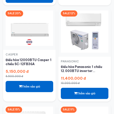
SALE 20%
SALE 12%
CASPER
Điều hòa 12000BTU Casper 1
PANASONIC
chiều SC-12FB36A
Điều hòa Panasonic 1 chiều
12.000BTU inverter
5,150,000 đ
RU12AKH-8
6,500,000 đ
11,400,000 đ
13,000,000 đ
Thêm vào giỏ
Thêm vào giỏ
SALE 15%
SALE 11%