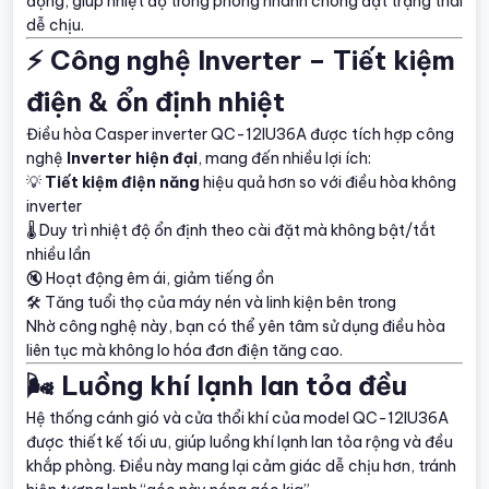
động, giúp nhiệt độ trong phòng nhanh chóng đạt trạng thái
dễ chịu.
⚡ Công nghệ Inverter – Tiết kiệm
điện & ổn định nhiệt
Điều hòa Casper inverter QC-12IU36A được tích hợp công
nghệ
Inverter hiện đại
, mang đến nhiều lợi ích:
💡
Tiết kiệm điện năng
hiệu quả hơn so với điều hòa không
inverter
🌡 Duy trì nhiệt độ ổn định theo cài đặt mà không bật/tắt
nhiều lần
🔇 Hoạt động êm ái, giảm tiếng ồn
🛠 Tăng tuổi thọ của máy nén và linh kiện bên trong
Nhờ công nghệ này, bạn có thể yên tâm sử dụng điều hòa
liên tục mà không lo hóa đơn điện tăng cao.
🌬️ Luồng khí lạnh lan tỏa đều
Hệ thống cánh gió và cửa thổi khí của model QC-12IU36A
được thiết kế tối ưu, giúp luồng khí lạnh lan tỏa rộng và đều
khắp phòng. Điều này mang lại cảm giác dễ chịu hơn, tránh