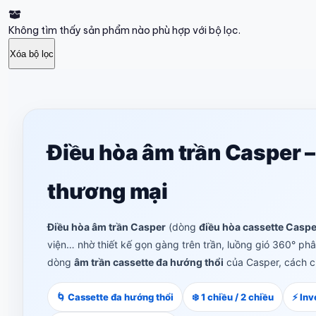
Không tìm thấy sản phẩm nào phù hợp với bộ lọc.
Xóa bộ lọc
Điều hòa âm trần Casper 
thương mại
Điều hòa âm trần Casper
(dòng
điều hòa cassette Caspe
viện… nhờ thiết kế gọn gàng trên trần, luồng gió 360° ph
dòng
âm trần cassette đa hướng thổi
của Casper, cách ch
🌀 Cassette đa hướng thổi
❄️ 1 chiều / 2 chiều
⚡ Inv