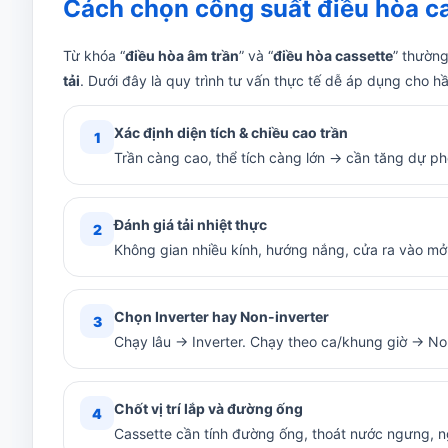
Cách chọn công suất điều hòa c
Từ khóa “
điều hòa âm trần
” và “
điều hòa cassette
” thường
tải
. Dưới đây là quy trình tư vấn thực tế dễ áp dụng cho h
Xác định diện tích & chiều cao trần
1
Trần càng cao, thể tích càng lớn → cần tăng dự 
Đánh giá tải nhiệt thực
2
Không gian nhiều kính, hướng nắng, cửa ra vào mở l
Chọn Inverter hay Non-inverter
3
Chạy lâu → Inverter. Chạy theo ca/khung giờ → Non
Chốt vị trí lắp và đường ống
4
Cassette cần tính đường ống, thoát nước ngưng, nguồ