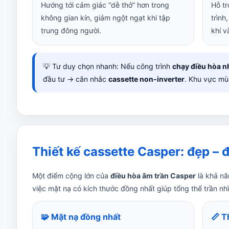
Hướng tới cảm giác “dễ thở” hơn trong
Hỗ tr
không gian kín, giảm ngột ngạt khi tập
trình
trung đông người.
khí v
💡 Tư duy chọn nhanh: Nếu công trình
chạy điều hòa n
đầu tư → cân nhắc
cassette non-inverter
. Khu vực mù
Thiết kế cassette Casper: đẹp – đ
Một điểm cộng lớn của
điều hòa âm trần Casper
là khả nă
việc mặt nạ có kích thước đồng nhất giúp tổng thể trần n
🧩 Mặt nạ đồng nhất
📏 