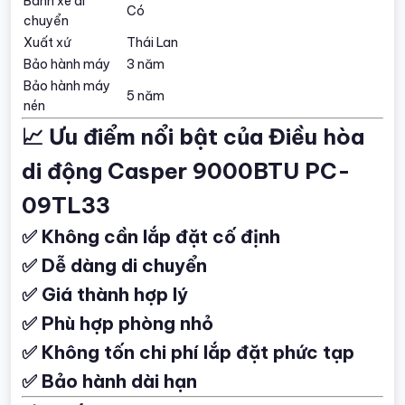
Bánh xe di
Có
chuyển
Xuất xứ
Thái Lan
Bảo hành máy
3 năm
Bảo hành máy
5 năm
nén
📈 Ưu điểm nổi bật của Điều hòa
di động Casper 9000BTU PC-
09TL33
✅ Không cần lắp đặt cố định
✅ Dễ dàng di chuyển
✅ Giá thành hợp lý
✅ Phù hợp phòng nhỏ
✅ Không tốn chi phí lắp đặt phức tạp
✅ Bảo hành dài hạn