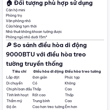
🏠 Đối tượng phù hợp sử dụng
Căn hộ mini
Phòng trọ
Văn phòng nhỏ
Cửa hàng tạm thời
Nhà thuê không khoan tường được
Phòng ngủ nhỏ dưới 15m²
🔎 So sánh điều hòa di động
9000BTU với điều hòa treo
tường truyền thống
Tiêu chí
Điều hòa di động
Điều hòa treo tường
Lắp đặt
Đơn giản
Phức tạp
Di chuyển
Có
Không
Chi phí ban đầu
Thấp
Cao
Tính linh hoạt
Rất cao
Thấp
Thẩm mỹ
Trung bình
Cao
Độ ồn
Cao hơn treo tường
Êm hơn