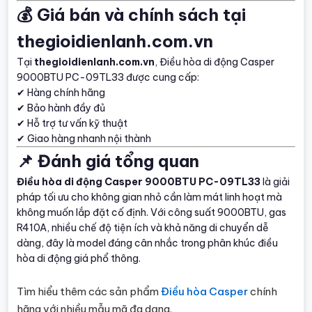
💰 Giá bán và chính sách tại
thegioidienlanh.com.vn
Tại
thegioidienlanh.com.vn
, Điều hòa di động Casper
9000BTU PC-09TL33 được cung cấp:
✔ Hàng chính hãng
✔ Bảo hành đầy đủ
✔ Hỗ trợ tư vấn kỹ thuật
✔ Giao hàng nhanh nội thành
📌 Đánh giá tổng quan
Điều hòa di động Casper 9000BTU PC-09TL33
là giải
pháp tối ưu cho không gian nhỏ cần làm mát linh hoạt mà
không muốn lắp đặt cố định. Với công suất 9000BTU, gas
R410A, nhiều chế độ tiện ích và khả năng di chuyển dễ
dàng, đây là model đáng cân nhắc trong phân khúc điều
hòa di động giá phổ thông.
Tìm hiểu thêm các sản phẩm
Điều hòa Casper
chính
hãng với nhiều mẫu mã đa dạng.