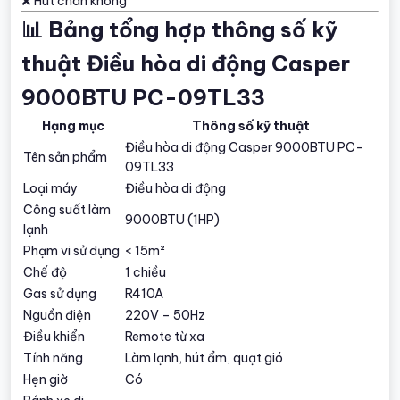
❌ Hút chân không
📊 Bảng tổng hợp thông số kỹ
thuật Điều hòa di động Casper
9000BTU PC-09TL33
Hạng mục
Thông số kỹ thuật
Điều hòa di động Casper 9000BTU PC-
Tên sản phẩm
09TL33
Loại máy
Điều hòa di động
Công suất làm
9000BTU (1HP)
lạnh
Phạm vi sử dụng
< 15m²
Chế độ
1 chiều
Gas sử dụng
R410A
Nguồn điện
220V – 50Hz
Điều khiển
Remote từ xa
Tính năng
Làm lạnh, hút ẩm, quạt gió
Hẹn giờ
Có