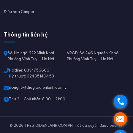
Điều hòa Casper
Thông tin liên hệ
Số 11M ngõ 622 Minh Khai -
VPGD: Số 246 Nguyễn Khoái -
Phường Vĩnh Tuy - Hà Nội
Phường Vĩnh Tuy - Hà Nội
Hotline: 0334756666
Kỹ thuật: 02435149453
dongnt@thegioidienlanh.com.vn
Thứ 2 - Chủ nhật: 8:00 - 21:00
.
.
© 2026 THEGIOIDIENLANH.COM.VN. Tất cả quyền được bảo lưu.