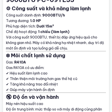
⚙️ Công suất và khả năng làm lạnh
Công suất danh định:
9000BTU/h
Tương đương:
1.0 HP
Phù hợp diện tích:
Dưới 15m²
Chế độ hoạt động:
1 chiều (làm lạnh)
Với công suất 9000BTU, thiết bị đáp ứng hiệu quả cho
không gian nhỏ. Máy có khả năng hạ nhiệt nhanh, duy trì độ
mát ổn định và tạo luồng gió dễ chịu.
❄️ Môi chất lạnh sử dụng
Gas:
R410A
Gas R410A có ưu điểm:
✔ Hiệu suất làm lạnh cao
✔ Thân thiện môi trường hơn gas thế hệ cũ
✔ Tăng khả năng trao đổi nhiệt
✔ Giúp máy vận hành ổn định
🔇 Độ ồn và vận hành
Máy nén hiệu suất cao
Độ ồn trung bình: mức thấp so với máy di động cùng phân