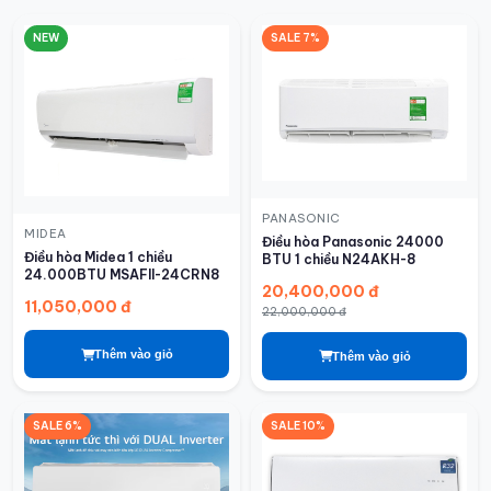
NEW
SALE 7%
PANASONIC
MIDEA
Điều hòa Panasonic 24000
Điều hòa Midea 1 chiều
BTU 1 chiều N24AKH-8
24.000BTU MSAFII-24CRN8
20,400,000 đ
11,050,000 đ
22,000,000 đ
Thêm vào giỏ
Thêm vào giỏ
SALE 6%
SALE 10%