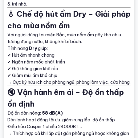
& trẻ nhỏ.
💧 Chế độ hút ẩm Dry – Giải pháp
cho mùa nồm ẩm
Với người dùng tại miền Bắc, mùa nồm ẩm gây khó chịu,
tường đọng nước, không khí bí bách.
Tính năng
Dry
giúp:
✔ Hút ẩm nhanh chóng
✔ Ngăn nấm mốc phát triển
✔ Giữ không gian khô ráo
✔ Giảm mùi ẩm khó chịu
→ Cực kỳ hữu ích cho phòng ngủ, phòng làm việc, cửa hàng.
🔇 Vận hành êm ái – Độ ồn thấp
ổn định
Độ ồn dàn nóng:
58 dB(A)
Dàn lạnh hoạt động tối ưu, giảm rung lắc, độ ồn thấp
Điều hòa Casper 1 chiều 24000BT…
→ Thích hợp cả khi lắp đặt gần phòng ngủ hoặc không gian