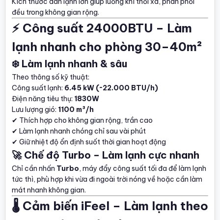
Kích thước dàn lạnh lớn giúp luồng khí thổi xa, phân phối
đều trong không gian rộng.
⚡ Công suất 24000BTU – Làm
lạnh nhanh cho phòng 30–40m²
❄️ Làm lạnh nhanh & sâu
Theo thông số kỹ thuật:
Công suất lạnh:
6.45 kW (~22.000 BTU/h)
Điện năng tiêu thụ:
1830W
Lưu lượng gió:
1100 m³/h
✔ Thích hợp cho không gian rộng, trần cao
✔ Làm lạnh nhanh chóng chỉ sau vài phút
✔ Giữ nhiệt độ ổn định suốt thời gian hoạt động
🚀 Chế độ Turbo – Làm lạnh cực nhanh
Chỉ cần nhấn
Turbo
, máy đẩy công suất tối đa để làm lạnh
tức thì, phù hợp khi vừa đi ngoài trời nóng về hoặc cần làm
mát nhanh không gian.
🌡️ Cảm biến iFeel – Làm lạnh theo