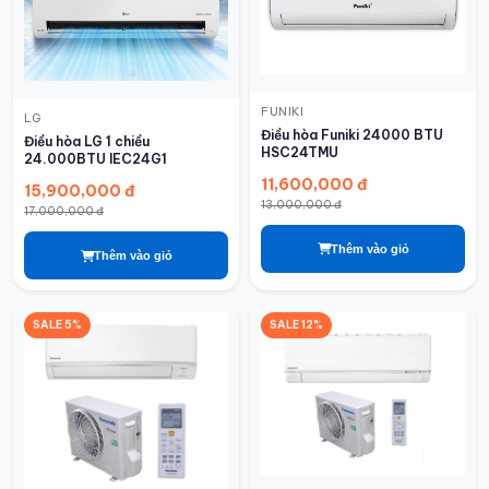
FUNIKI
LG
Điều hòa Funiki 24000 BTU
Điều hòa LG 1 chiều
HSC24TMU
24.000BTU IEC24G1
11,600,000 đ
15,900,000 đ
13,000,000 đ
17,000,000 đ
Thêm vào giỏ
Thêm vào giỏ
SALE 5%
SALE 12%