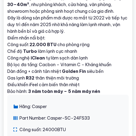
30–40m²
, như phòng khách, cửa hàng, văn phòng,
showroom hoặc phòng sinh hoạt chung của gia đình.
Đây là dòng sản phẩm mới được ra mắt từ 2022 và tiếp tục
duy trì đến năm 2025 nhờ khả năng làm lạnh nhanh, vận
hành bền bỉ và giá cả hợp lý.
Điểm nhấn nổi bật:
Công suất
22.000 BTU
cho phòng rộng
Chế độ
Turbo
làm lạnh cực nhanh
Công nghệ
iClean
tự làm sạch dàn lạnh
Bộ lọc đa tầng: Cacbon – Vitamin C – Kháng khuẩn
Dàn đồng + cánh tản nhiệt
Golden Fin
siêu bền
Gas lạnh
R32
thân thiện môi trường
Điều khiển iFeel cảm biến thân nhiệt
Bảo hành:
3 năm toàn máy – 5 năm máy nén
Hãng: Casper
Part Number: Casper-SC-24FS33
Công suất: 24000BTU