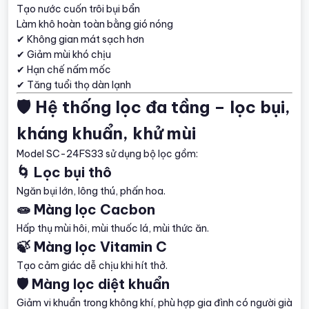
Tạo nước cuốn trôi bụi bẩn
Làm khô hoàn toàn bằng gió nóng
✔ Không gian mát sạch hơn
✔ Giảm mùi khó chịu
✔ Hạn chế nấm mốc
✔ Tăng tuổi thọ dàn lạnh
🛡️ Hệ thống lọc đa tầng – lọc bụi,
kháng khuẩn, khử mùi
Model SC-24FS33 sử dụng bộ lọc gồm:
🌀 Lọc bụi thô
Ngăn bụi lớn, lông thú, phấn hoa.
🧫 Màng lọc Cacbon
Hấp thụ mùi hôi, mùi thuốc lá, mùi thức ăn.
🍃 Màng lọc Vitamin C
Tạo cảm giác dễ chịu khi hít thở.
🛡️ Màng lọc diệt khuẩn
Giảm vi khuẩn trong không khí, phù hợp gia đình có người già