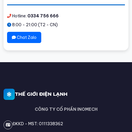
Hotline:
0334 756 666
8:00 - 21:00 (T2 - CN)
Chat Zalo
THẾ GIỚI ĐIỆN LẠNH
CÔNG TY CỔ PHẦN INOMECH
ĐKKD - MST: 0111338362