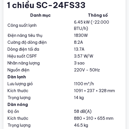
1 chiều SC-24FS33
Danh mục
Thông số
6.45 kW (~22.000
Công suất lạnh
BTU/h)
Điện năng tiêu thụ
1830W
Cường độ dòng điện
8.2A
Dòng điện tối đa
13.7A
Hiệu suất CSPF
3.57 W/W
Nhãn năng lượng
3 sao
Nguồn điện
220V – 50Hz
Dàn lạnh
Lưu lượng gió
1100 m³/h
Kích thước
1091 × 237 × 328 mm
Trọng lượng
14 kg
Dàn nóng
Độ ồn
58 dB(A)
Kích thước
880 × 310 × 655 mm
Trọng lượng
46.5 kg