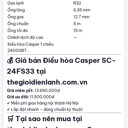
Gas lạnh
R32
Ống lỏng
6.35 mm
Ống gas
12.7 mm
Ống chuẩn
5 m
Ống tối đa
15 m
Chênh lệch độ cao
—
Điều hòa Casper 1 chiều
24000BT…
💰 Giá bán Điều hòa Casper SC-
24FS33 tại
thegioidienlanh.com.vn
Giá niêm yết:
13.690.000đ
Giá ưu đãi:
11.500.000đ
✔ Miễn phí giao hàng nội thành Hà Nội
✔ Lắp đặt nhanh – đúng chuẩn kỹ thuật
🛒 Tại sao nên mua tại