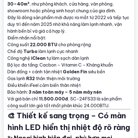
30–40m²
, như phòng khách, cửa hàng, văn phòng,
showroom hoặc phòng sinh hoạt chung của gia đình.
Đây là dòng sản phẩm mới được ra mắt từ 2022 và tiếp tục
duy trì đến năm 2025 nhờ khả năng làm lạnh nhanh, vận
hành bền bỉ và giá cả hợp lý.
Điểm nhấn nổi bật:
Công suất
22.000 BTU
cho phòng rộng
Chế độ
Turbo
làm lạnh cực nhanh
Công nghệ
iClean
tự làm sạch dàn lạnh
Bộ lọc đa tầng: Cacbon – Vitamin C – Kháng khuẩn
Dàn đồng + cánh tản nhiệt
Golden Fin
siêu bền
Gas lạnh
R32
thân thiện môi trường
Điều khiển iFeel cảm biến thân nhiệt
Bảo hành:
3 năm toàn máy – 5 năm máy nén
Với giá bán chỉ
11.500.000đ
, SC-24FS33 là sản phẩm
công suất lớn giá tốt nhất phân khúc 24.000BTU.
🎨 Thiết kế sang trọng – Có màn
hình LED hiển thị nhiệt độ rõ ràng
✨ Ngoại hình hiện đại, phù hợp mọi