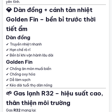
yên tĩnh.
💎 Dàn đồng + cánh tản nhiệt
Golden Fin – bền bỉ trước thời
tiết ẩm
Dàn đồng
✔ Truyền nhiệt nhanh
✔ Hạn chế rò rỉ
✔ Bền bỉ khi vận hành lâu dài
Golden Fin
✔ Chống ăn mòn muối biển
✔ Chống oxy hóa
✔ Dễ làm sạch
✔ Kéo dài tuổi thọ dàn nóng
🌱 Gas lạnh R32 – hiệu suất cao,
thân thiện môi trường
Gas
R32
mang lại: