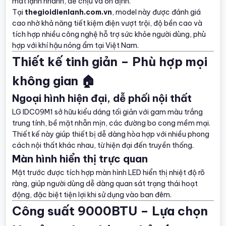
mát lạnh nhanh, dễ chịu và ổn định.
Tại
thegioidienlanh.com.vn
, model này được đánh giá
cao nhờ khả năng tiết kiệm điện vượt trội, độ bền cao và
tích hợp nhiều công nghệ hỗ trợ sức khỏe người dùng, phù
hợp với khí hậu nóng ẩm tại Việt Nam.
Thiết kế tinh giản – Phù hợp mọi
không gian 🏠
Ngoại hình hiện đại, dễ phối nội thất
LG IDC09M1 sở hữu kiểu dáng tối giản với gam màu trắng
trung tính, bề mặt nhẵn mịn, các đường bo cong mềm mại.
Thiết kế này giúp thiết bị dễ dàng hòa hợp với nhiều phong
cách nội thất khác nhau, từ hiện đại đến truyền thống.
Màn hình hiển thị trực quan
Mặt trước được tích hợp màn hình LED hiển thị nhiệt độ rõ
ràng, giúp người dùng dễ dàng quan sát trạng thái hoạt
động, đặc biệt tiện lợi khi sử dụng vào ban đêm.
Công suất 9000BTU – Lựa chọn