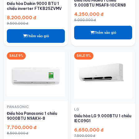
Điều hòa Midea 1 chiều
Điều hòa Daikin 9000 BTU 1
9.000BTU MSAFII-10CRN8
chiều inverter FTKB25ZVMV
4,250,000 đ
8,200,000 đ
6,000,000 đ
9,500,000 đ
Thêm vào giỏ
Thêm vào giỏ
SALE 9%
SALE 11%
PANASONIC
LG
Điều hòa Panasonic 1 chiều
Điều hòa LG 9.000BTU 1 chiều
9000BTU N9AKH-8
IEC09G1
7,700,000 đ
6,650,000 đ
8,500,000 đ
7,500,000 đ