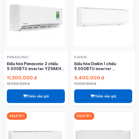
PANASONIC
DAIKIN
Điều hòa Panasonic 2 chiều
Điều hòa Daikin 1 chiều
9.000BTU inverter YZ9AKH-
9.000BTU inverter
8
FTKF25ZVMV
11,300,000 đ
9,400,000 đ
13,000,000 đ
11,000,000 đ
Thêm vào giỏ
Thêm vào giỏ
SALE 12%
SALE 15%