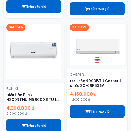
Thêm vào giỏ
Thêm vào giỏ
SALE 14%
SALE 15%
CASPER
Điều hòa 9000BTU Casper 1
chiều SC-09FB36A
FUNIKI
4,150,000 đ
Điều Hòa Funiki
HSC09TMU.M6 9000 BTU 1
4,900,000 đ
chiều
4,300,000 đ
Thêm vào giỏ
5,000,000 đ
Thêm vào giỏ