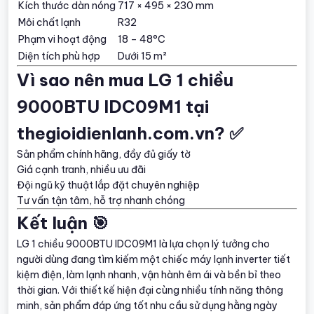
Kích thước dàn nóng
717 × 495 × 230 mm
Môi chất lạnh
R32
Phạm vi hoạt động
18 – 48°C
Diện tích phù hợp
Dưới 15 m²
Vì sao nên mua LG 1 chiều
9000BTU IDC09M1 tại
thegioidienlanh.com.vn? ✅
Sản phẩm chính hãng, đầy đủ giấy tờ
Giá cạnh tranh, nhiều ưu đãi
Đội ngũ kỹ thuật lắp đặt chuyên nghiệp
Tư vấn tận tâm, hỗ trợ nhanh chóng
Kết luận 🎯
LG 1 chiều 9000BTU IDC09M1 là lựa chọn lý tưởng cho
người dùng đang tìm kiếm một chiếc máy lạnh inverter tiết
kiệm điện, làm lạnh nhanh, vận hành êm ái và bền bỉ theo
thời gian. Với thiết kế hiện đại cùng nhiều tính năng thông
minh, sản phẩm đáp ứng tốt nhu cầu sử dụng hằng ngày