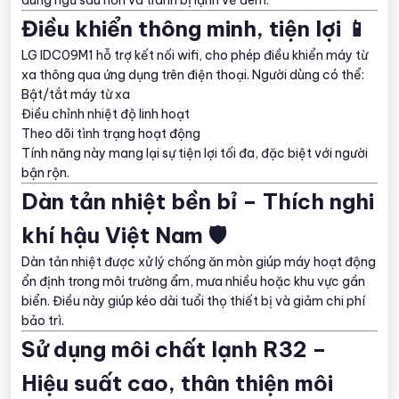
dùng ngủ sâu hơn và tránh bị lạnh về đêm.
Điều khiển thông minh, tiện lợi 📱
LG IDC09M1 hỗ trợ kết nối wifi, cho phép điều khiển máy từ
xa thông qua ứng dụng trên điện thoại. Người dùng có thể:
Bật/tắt máy từ xa
Điều chỉnh nhiệt độ linh hoạt
Theo dõi tình trạng hoạt động
Tính năng này mang lại sự tiện lợi tối đa, đặc biệt với người
bận rộn.
Dàn tản nhiệt bền bỉ – Thích nghi
khí hậu Việt Nam 🛡️
Dàn tản nhiệt được xử lý chống ăn mòn giúp máy hoạt động
ổn định trong môi trường ẩm, mưa nhiều hoặc khu vực gần
biển. Điều này giúp kéo dài tuổi thọ thiết bị và giảm chi phí
bảo trì.
Sử dụng môi chất lạnh R32 –
Hiệu suất cao, thân thiện môi