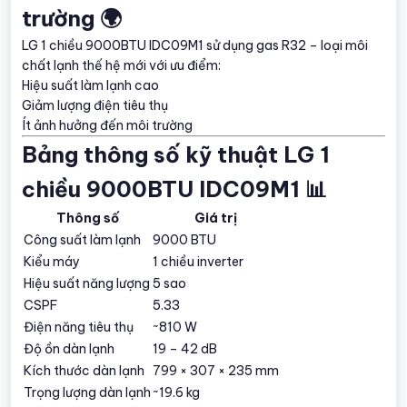
trường 🌍
LG 1 chiều 9000BTU IDC09M1 sử dụng gas R32 – loại môi
chất lạnh thế hệ mới với ưu điểm:
Hiệu suất làm lạnh cao
Giảm lượng điện tiêu thụ
Ít ảnh hưởng đến môi trường
Bảng thông số kỹ thuật LG 1
chiều 9000BTU IDC09M1 📊
Thông số
Giá trị
Công suất làm lạnh
9000 BTU
Kiểu máy
1 chiều inverter
Hiệu suất năng lượng
5 sao
CSPF
5.33
Điện năng tiêu thụ
~810 W
Độ ồn dàn lạnh
19 – 42 dB
Kích thước dàn lạnh
799 × 307 × 235 mm
Trọng lượng dàn lạnh
~19.6 kg