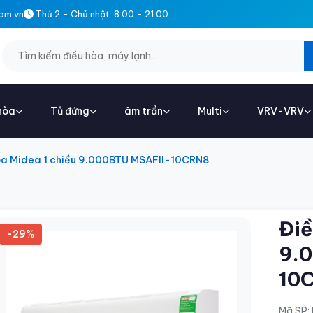
om.vn
Thứ 2 - Chủ nhật: 8:00 - 21:00
hòa
Tủ đứng
âm trần
Multi
VRV-VRV
òa Midea 1 chiều 9.000BTU MSAFII-10CRN8
Điề
-29%
9.
10
Mã SP: