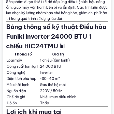
Sản phẩm được thiết kế để đáp ứng điều kiện khí hậu nóng
ẩm, giúp máy vận hành bền bỉ và ổn định. Các linh kiện được
lựa chọn kỹ lưỡng nhằm hạn chế hỏng hóc, giảm chi phí bảo
trì trong quá trình sử dụng lâu dài.
Bảng thông số kỹ thuật Điều hòa
Funiki inverter 24000 BTU 1
chiều HIC24TMU 📊
Thông số
Giá trị
Loại máy
1 chiều (làm lạnh)
Công suất làm lạnh
24.000 BTU
Công nghệ
Inverter
Diện tích phù hợp
~30–40 m²
Môi chất lạnh
Gas thế hệ mới
Nguồn điện
220V / 50Hz
Chế độ gió
Nhiều mức điều chỉnh
Độ ồn
Thấp
Lợi ích khi mua tại