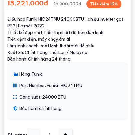
13,221,000đ
15,900,000đ
Tiết kiệm 16%
Điều hòa Funiki HIC24TMU 24000BTU 1 chiều inverter gas
R32 [Ra mắt 2022]
Thiết kế đẹp mắt, hiển thị nhiệt độ trên dàn lạnh
Tiết kiệm điện, máy chạy êm ái
Làm lạnh nhanh, mát lạnh thoải mái dễ chịu
Xuất xứ: Chính hãng Thái Lan / Malaysia
Bảo hành: Chính hãng 24 tháng
Hãng: Funiki
Part Number: Funiki-HIC24TMU
Công suất: 24000 BTU
Bảo hành chính hãng
-
+
Số lượng: