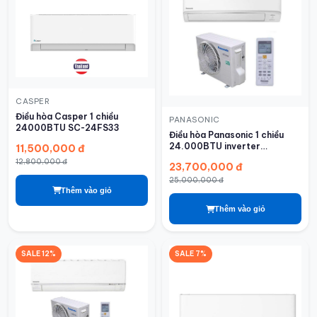
CASPER
Điều hòa Casper 1 chiều
PANASONIC
24000BTU SC-24FS33
Điều hòa Panasonic 1 chiều
24.000BTU inverter
11,500,000 đ
RU24AKH-8
12,800,000 đ
23,700,000 đ
25,000,000 đ
Thêm vào giỏ
Thêm vào giỏ
SALE 12%
SALE 7%