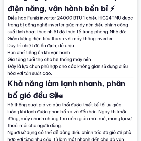
điện năng, vận hành bền bỉ ⚡
Điều hòa Funiki inverter 24000 BTU 1 chiều HIC24TMU được
trang bị công nghệ inverter giúp máy nén điều chỉnh công
suất linh hoạt theo nhiệt độ thực tế trong phòng. Nhờ đó:
Giảm lượng điện tiêu thụ so với máy không inverter
Duy trì nhiệt độ ổn định, dễ chịu
Hạn chế tiếng ồn khi vận hành
Gia tăng tuổi thọ cho hệ thống máy nén
Đây là lựa chọn phù hợp cho các không gian sử dụng điều
hòa với tần suất cao.
Khả năng làm lạnh nhanh, phân
bổ gió đều ❄️🌬️
Hệ thống quạt gió và cửa thổi được thiết kế tối ưu giúp
luồng khí lạnh được phân bổ xa và đều hơn. Ngay khi khởi
động, máy nhanh chóng tạo cảm giác mát mẻ, mang lại sự
thoải mái cho người dùng.
Người sử dụng có thể dễ dàng điều chỉnh tốc độ gió để phù
hợp với từng nhu cầu, từ làm mát nhanh đến chế độ vận