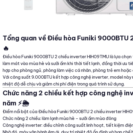
Tổng quan về Điều hòa Funiki 9000BTU 2
🔥
Điều hòa Funiki 9000BTU 2 chiều inverter HIH09TMU là lựa chọn 
làm mát vào mùa hè và sưởi ấm khi thời tiết lạnh, đồng thời ưu ti
hợp cho phòng ngủ, phòng làm việc cá nhân, phòng trẻ em hoặc 
Với công suất 9.000BTU kết hợp công nghệ inverter, model này ma
nhiệt độ dễ chịu và giảm chi phí điện trong quá trình sử dụng.
Chức năng 2 chiều kết hợp công nghệ inv
năm ⚡🌦️
Điểm nổi bật của Điều hòa Funiki 9000BTU 2 chiều inverter HIH0
Chức năng 2 chiều: làm lạnh mùa hè – sưởi ấm mùa đông
Công nghệ inverter: điều chỉnh công suất linh hoạt, tiết kiệm điệ
Nhờ đó, máy vận hành êm ái, duy trì nhiệt độ ổn định và hạn chế