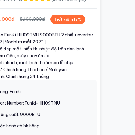
,000đ
8,100,000đ
Tiết kiệm 17%
òa Funiki HIH09TMU 9000BTU 2 chiều inverter
2 [Model ra mắt 2022]
ế đẹp mắt, hiển thị nhiệt độ trên dàn lạnh
iệm điện, máy chạy êm ái
h nhanh, mát lạnh thoải mái dễ chịu
: Chính hãng Thái Lan / Malaysia
nh: Chính hãng 24 tháng
ãng: Funiki
art Number: Funiki-HIH09TMU
ông suất: 9000BTU
ảo hành chính hãng