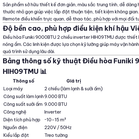
Sản phẩm sở hữu thiết kế đơn giản, màu sắc trung tính, dễ dàng 
thước nhỏ gọn giúp việc lắp đặt thuận tiện, tiết kiệm không gian.
Remote điều khiển trực quan, dễ thao tác, phù hợp với mọi đối t
Độ bền cao, phù hợp điều kiện khí hậu Vi
Điều hòa Funiki 9000BTU 2 chiều inverter HIH09TMU được thiết kế
nóng ẩm. Các linh kiện được lựa chọn kỹ lưỡng giúp máy vận hành b
quá trình sử dụng lâu dài.
Bảng thông số kỹ thuật Điều hòa Funiki 
HIH09TMU 📊
Thông số
Giá trị
Loại máy
2 chiều (làm lạnh & sưởi ấm)
Công suất làm lạnh
9.000 BTU
Công suất sưởi ấm
9.000 BTU
Công nghệ
Inverter
Diện tích phù hợp
~10–15 m²
Nguồn điện
220V / 50Hz
Kiểu lắp đặt
Treo tường