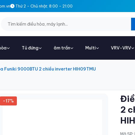
om.vn
Thứ 2 - Chủ nhật: 8:00 - 21:00
hòa
Tủ đứng
âm trần
Multi
VRV-VRV
òa Funiki 9000BTU 2 chiều inverter HIH09TMU
Điề
-17%
2 c
HI
Mã SP: