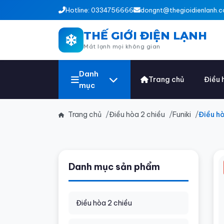
Hotline: 0334756666
dongnt@thegioidienlanh.c
THẾ GIỚI ĐIỆN LẠNH
Mát lạnh mọi không gian
Danh
Trang chủ
Điều 
mục
Trang chủ
Điều hòa 2 chiều
Funiki
Điều h
Danh mục sản phẩm
Điều hòa 2 chiều