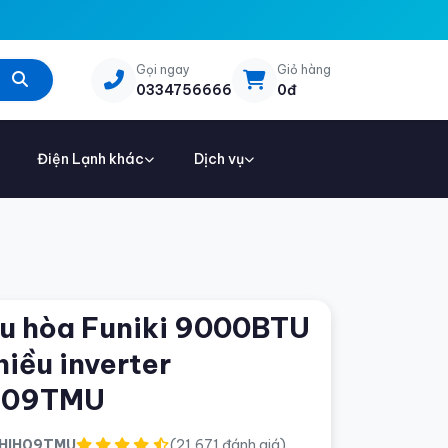
Gọi ngay
Giỏ hàng
0334756666
0đ
Điện Lạnh khác
Dịch vụ
u hòa Funiki 9000BTU
hiều inverter
H09TMU
HIH09TMU
(21,671 đánh giá)