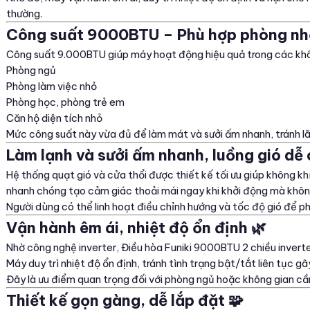
thường.
Công suất 9000BTU – Phù hợp phòng nh
Công suất 9.000BTU giúp máy hoạt động hiệu quả trong các khô
Phòng ngủ
Phòng làm việc nhỏ
Phòng học, phòng trẻ em
Căn hộ diện tích nhỏ
Mức công suất này vừa đủ để làm mát và sưởi ấm nhanh, tránh lã
Làm lạnh và sưởi ấm nhanh, luồng gió dễ c
Hệ thống quạt gió và cửa thổi được thiết kế tối ưu giúp không k
nhanh chóng tạo cảm giác thoải mái ngay khi khởi động mà không 
Người dùng có thể linh hoạt điều chỉnh hướng và tốc độ gió để ph
Vận hành êm ái, nhiệt độ ổn định 🌿
Nhờ công nghệ inverter, Điều hòa Funiki 9000BTU 2 chiều invert
Máy duy trì nhiệt độ ổn định, tránh tình trạng bật/tắt liên tục gâ
Đây là ưu điểm quan trọng đối với phòng ngủ hoặc không gian cần
Thiết kế gọn gàng, dễ lắp đặt 🧩