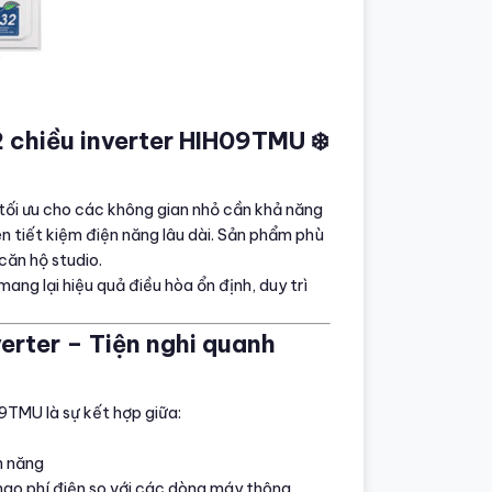
 chiều inverter HIH09TMU ❄️
tối ưu cho các không gian nhỏ cần khả năng
ên tiết kiệm điện năng lâu dài. Sản phẩm phù
căn hộ studio.
ng lại hiệu quả điều hòa ổn định, duy trì
erter – Tiện nghi quanh
9TMU là sự kết hợp giữa:
n năng
 hao phí điện so với các dòng máy thông