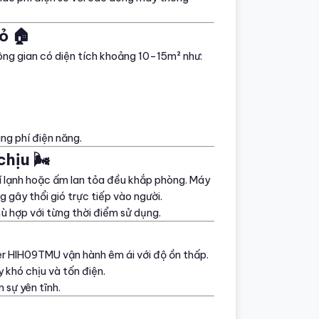
ỏ 🏠
ng gian có diện tích khoảng 10–15m² như:
ng phí điện năng.
hịu 🌬️
hí lạnh hoặc ấm lan tỏa đều khắp phòng. Máy
gây thổi gió trực tiếp vào người.
ù hợp với từng thời điểm sử dụng.
er HIH09TMU vận hành êm ái với độ ồn thấp.
y khó chịu và tốn điện.
 sự yên tĩnh.