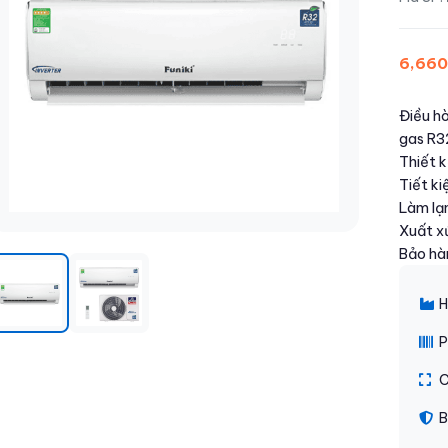
6,660
Điều h
gas R3
Thiết k
Tiết k
Làm lạn
Xuất xứ
Bảo hà
H
P
C
B