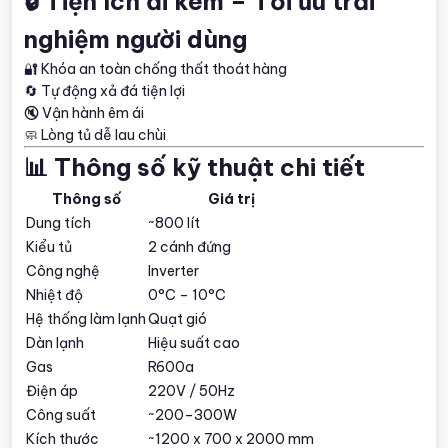
🔒 Tiện ích đi kèm – Tối ưu trải
nghiệm người dùng
🔐 Khóa an toàn chống thất thoát hàng
🔄 Tự động xả đá tiện lợi
🔇 Vận hành êm ái
🧼 Lòng tủ dễ lau chùi
📊 Thông số kỹ thuật chi tiết
Thông số
Giá trị
Dung tích
~800 lít
Kiểu tủ
2 cánh đứng
Công nghệ
Inverter
Nhiệt độ
0°C – 10°C
Hệ thống làm lạnh
Quạt gió
Dàn lạnh
Hiệu suất cao
Gas
R600a
Điện áp
220V / 50Hz
Công suất
~200–300W
Kích thước
~1200 x 700 x 2000 mm