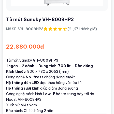
Tủ mát Sanaky VH-8009HP3
Mã SP:
VH-8009HP3
(21,671 đánh giá)
22,880,000đ
Tủ mát Sanaky
VH-8009HP3
1 ngăn
–
2 cánh
–
Dung tích
:
700 lít
–
Dàn đồng
Kích thước
: 900 x 730 x 2063 (mm)
Công nghệ
No-frost
chống đọng tuyết
Hệ thống đèn LED
dọc theo hông và nóc tủ
Hệ thống sưởi kính
giúp giảm đọng sương
Công nghệ cánh kính
Low-E
hỗ trợ trưng bày tối đa
Model: VH-8009HP3
Xuất xứ: Việt Nam
Bảo hành: Chính hãng 2 năm