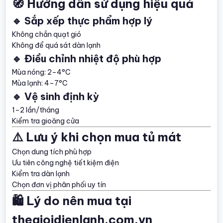
🧭 Hướng dẫn sử dụng hiệu quả
🔹 Sắp xếp thực phẩm hợp lý
Không chắn quạt gió
Không để quá sát dàn lạnh
🔹 Điều chỉnh nhiệt độ phù hợp
Mùa nóng: 2–4°C
Mùa lạnh: 4–7°C
🔹 Vệ sinh định kỳ
1–2 lần/tháng
Kiểm tra gioăng cửa
⚠️ Lưu ý khi chọn mua tủ mát
Chọn dung tích phù hợp
Ưu tiên công nghệ tiết kiệm điện
Kiểm tra dàn lạnh
Chọn đơn vị phân phối uy tín
🛍️ Lý do nên mua tại
thegioidienlanh.com.vn