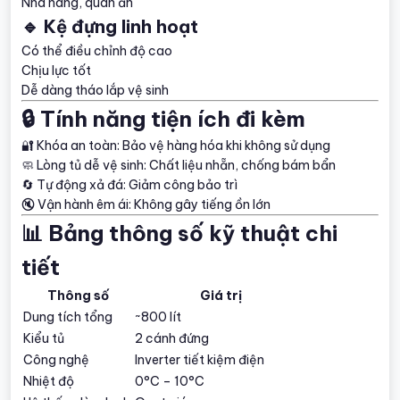
Nhà hàng, quán ăn
🔹 Kệ đựng linh hoạt
Có thể điều chỉnh độ cao
Chịu lực tốt
Dễ dàng tháo lắp vệ sinh
🔒 Tính năng tiện ích đi kèm
🔐 Khóa an toàn: Bảo vệ hàng hóa khi không sử dụng
🧼 Lòng tủ dễ vệ sinh: Chất liệu nhẵn, chống bám bẩn
🔄 Tự động xả đá: Giảm công bảo trì
🔇 Vận hành êm ái: Không gây tiếng ồn lớn
📊 Bảng thông số kỹ thuật chi
tiết
Thông số
Giá trị
Dung tích tổng
~800 lít
Kiểu tủ
2 cánh đứng
Công nghệ
Inverter tiết kiệm điện
Nhiệt độ
0°C – 10°C