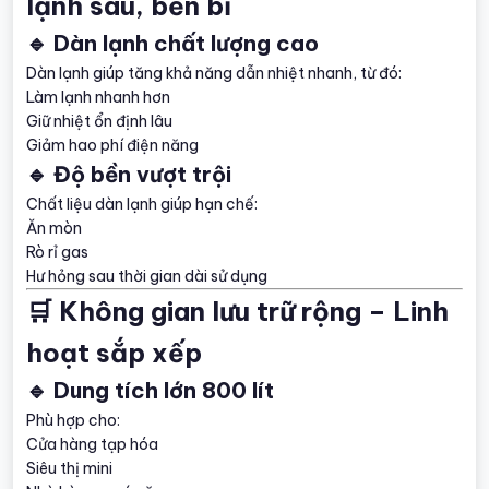
lạnh sâu, bền bỉ
🔹 Dàn lạnh chất lượng cao
Dàn lạnh giúp tăng khả năng dẫn nhiệt nhanh, từ đó:
Làm lạnh nhanh hơn
Giữ nhiệt ổn định lâu
Giảm hao phí điện năng
🔹 Độ bền vượt trội
Chất liệu dàn lạnh giúp hạn chế:
Ăn mòn
Rò rỉ gas
Hư hỏng sau thời gian dài sử dụng
🛒 Không gian lưu trữ rộng – Linh
hoạt sắp xếp
🔹 Dung tích lớn 800 lít
Phù hợp cho:
Cửa hàng tạp hóa
Siêu thị mini