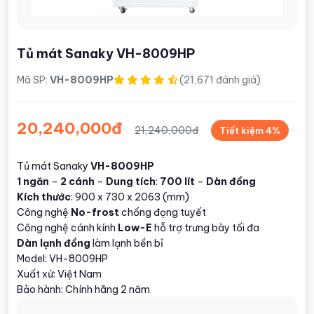
Tủ mát Sanaky VH-8009HP
Mã SP:
VH-8009HP
(21,671 đánh giá)
20,240,000đ
21,240,000đ
Tiết kiệm 4%
Tủ mát Sanaky
VH-8009HP
1 ngăn
–
2 cánh
–
Dung tích
:
700 lít
–
Dàn đồng
Kích thước
: 900 x 730 x 2063 (mm)
Công nghệ
No-frost
chống đọng tuyết
Công nghệ cánh kính
Low-E
hỗ trợ trưng bày tối đa
Dàn lạnh đồng
làm lạnh bền bỉ
Model: VH-8009HP
Xuất xứ: Việt Nam
Bảo hành: Chính hãng 2 năm