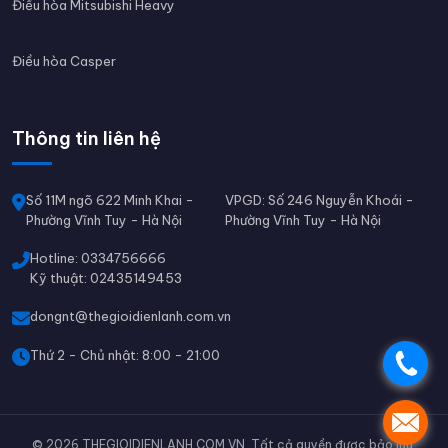
Điều hòa Mitsubishi Heavy
Điều hòa Casper
Thông tin liên hệ
Số 11M ngõ 622 Minh Khai -
VPGD: Số 246 Nguyễn Khoái -
Phường Vĩnh Tuy - Hà Nội
Phường Vĩnh Tuy - Hà Nội
Hotline: 0334756666
Kỹ thuật: 02435149453
dongnt@thegioidienlanh.com.vn
Thứ 2 - Chủ nhật: 8:00 - 21:00
.
.
© 2026 THEGIOIDIENLANH.COM.VN. Tất cả quyền được bảo lưu.