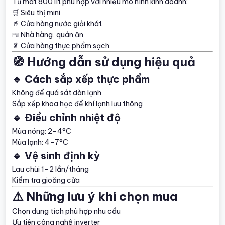
Tủ mát 800 lít phù hợp với nhiều mô hình kinh doanh:
🛒 Siêu thị mini
🥤 Cửa hàng nước giải khát
🍱 Nhà hàng, quán ăn
🥬 Cửa hàng thực phẩm sạch
🧭 Hướng dẫn sử dụng hiệu quả
🔹 Cách sắp xếp thực phẩm
Không để quá sát dàn lạnh
Sắp xếp khoa học để khí lạnh lưu thông
🔹 Điều chỉnh nhiệt độ
Mùa nóng: 2–4°C
Mùa lạnh: 4–7°C
🔹 Vệ sinh định kỳ
Lau chùi 1–2 lần/tháng
Kiểm tra gioăng cửa
⚠️ Những lưu ý khi chọn mua
Chọn dung tích phù hợp nhu cầu
Ưu tiên công nghệ inverter