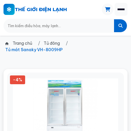
THẾ GIỚI ĐIỆN LẠNH
Trang chủ
Tủ đông
Tủ mát Sanaky VH-8009HP
-4%