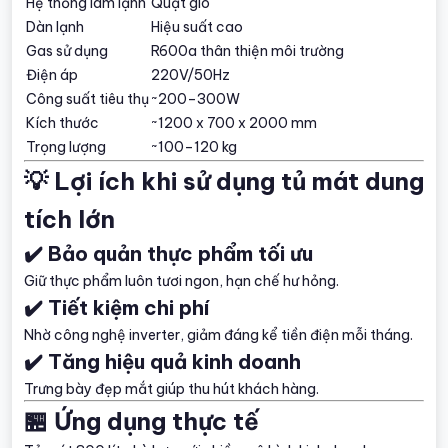
Hệ thống làm lạnh
Quạt gió
Dàn lạnh
Hiệu suất cao
Gas sử dụng
R600a thân thiện môi trường
Điện áp
220V/50Hz
Công suất tiêu thụ
~200–300W
Kích thước
~1200 x 700 x 2000 mm
Trọng lượng
~100–120 kg
💡 Lợi ích khi sử dụng tủ mát dung
tích lớn
✔️ Bảo quản thực phẩm tối ưu
Giữ thực phẩm luôn tươi ngon, hạn chế hư hỏng.
✔️ Tiết kiệm chi phí
Nhờ công nghệ inverter, giảm đáng kể tiền điện mỗi tháng.
✔️ Tăng hiệu quả kinh doanh
Trưng bày đẹp mắt giúp thu hút khách hàng.
🏪 Ứng dụng thực tế