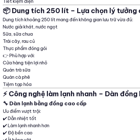
Tiết kiệm điện
📦 Dung tích 250 lít – Lựa chọn lý tưởng
Dung tích khoảng 250 lít mang đến không gian lưu trữ vừa đủ:
Nước giải khát, nước ngọt
Sữa, sữa chua
Trái cây, rau củ
Thực phẩm đóng gói
👉 Phù hợp với:
Cửa hàng tiện lợi nhỏ
Quán trà sữa
Quán cà phê
Tiệm tạp hóa
⚡ Công nghệ làm lạnh nhanh – Dàn đồng 
🔧 Dàn lạnh bằng đồng cao cấp
Ưu điểm vượt trội:
✔️ Dẫn nhiệt tốt
✔️ Làm lạnh nhanh hơn
✔️ Độ bền cao
✔️ Ít hỏng vặt