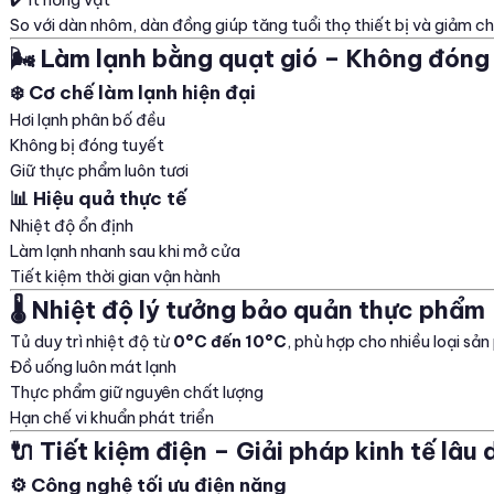
So với dàn nhôm, dàn đồng giúp tăng tuổi thọ thiết bị và giảm chi 
🌬️ Làm lạnh bằng quạt gió – Không đóng
❄️ Cơ chế làm lạnh hiện đại
Hơi lạnh phân bố đều
Không bị đóng tuyết
Giữ thực phẩm luôn tươi
📊 Hiệu quả thực tế
Nhiệt độ ổn định
Làm lạnh nhanh sau khi mở cửa
Tiết kiệm thời gian vận hành
🌡️ Nhiệt độ lý tưởng bảo quản thực phẩm
Tủ duy trì nhiệt độ từ
0°C đến 10°C
, phù hợp cho nhiều loại sả
Đồ uống luôn mát lạnh
Thực phẩm giữ nguyên chất lượng
Hạn chế vi khuẩn phát triển
🔌 Tiết kiệm điện – Giải pháp kinh tế lâu 
⚙️ Công nghệ tối ưu điện năng