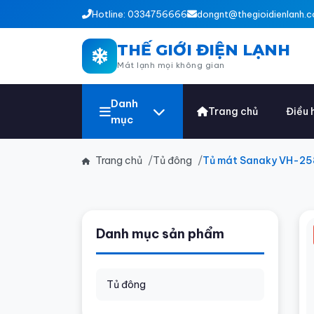
Hotline: 0334756666
dongnt@thegioidienlanh.c
THẾ GIỚI ĐIỆN LẠNH
Mát lạnh mọi không gian
Danh
Trang chủ
Điều 
mục
Trang chủ
Tủ đông
Tủ mát Sanaky VH-2
Danh mục sản phẩm
Tủ đông