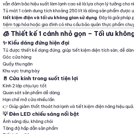
vẫn đảm bảo hiệu suất làm lạnh cao sẽ là lựa chọn lý tưởng cho n
Tủ mát 1 cánh dung tích khoảng 250 lít là dòng sản phẩm được
tiết kiệm điện và tối ưu không gian sử dụng
. Đây là giải pháp
tiệm tạp hóa hoặc gia đình có nhu cầu bảo quản thực phẩm chuy
🧊 Thiết kế 1 cánh nhỏ gọn – Tối ưu khôn
✨ Kiểu dáng đứng hiện đại
Tủ được thiết kế dạng đứng, giúp tiết kiệm diện tích sàn, dễ dàng 
Góc cửa hàng
Quầy thu ngân
Khu vực trưng bày
🚪 Cửa kính trong suốt tiện lợi
Kính 2 lớp chịu lực tốt
Quan sát sản phẩm dễ dàng
Hạn chế mở cửa nhiều lần
👉 Giúp giảm thất thoát hơi lạnh và tiết kiệm điện năng hiệu quả.
💡 Đèn LED chiếu sáng nổi bật
Ánh sáng dịu, không chói
Tăng độ hấp dẫn sản phẩm