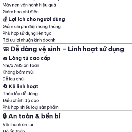
Máy nén vận hành hiệu quả
Giảm hao phí điện
💰 Lợi ích cho người dùng
Giảm chi phí điện hàng tháng
Phù hợp sử dụng liên tục
Tối ưu lợi nhuận kinh doanh
🧼 Dễ dàng vệ sinh – Linh hoạt sử dụng
🧽 Lòng tủ cao cấp
Nhựa ABS an toàn
Không bám mùi
Dễ lau chùi
🔄 Kệ linh hoạt
Tháo lắp dễ dàng
Điều chỉnh độ cao
Phù hợp nhiều loại sản phẩm
🔒 An toàn & bền bỉ
Vận hành êm ái
Độ ồn thấp