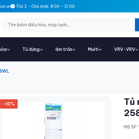
om.vn
Thứ 2 - Chủ nhật: 8:00 - 21:00
hòa
Tủ đứng
âm trần
Multi
VRV-VRV
58WL
Tủ 
-10%
25
Mã SP: