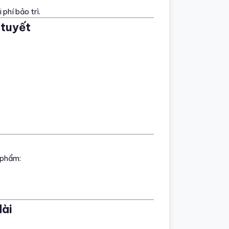
phí bảo trì.
 tuyết
n phẩm:
dài