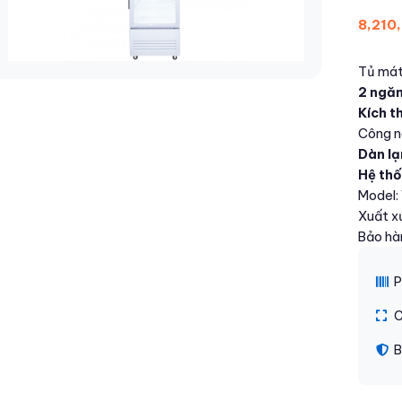
8,210
Tủ má
2 ngă
Kích t
Công n
Dàn l
Hệ th
Model
Xuất x
Bảo hà
P
C
B