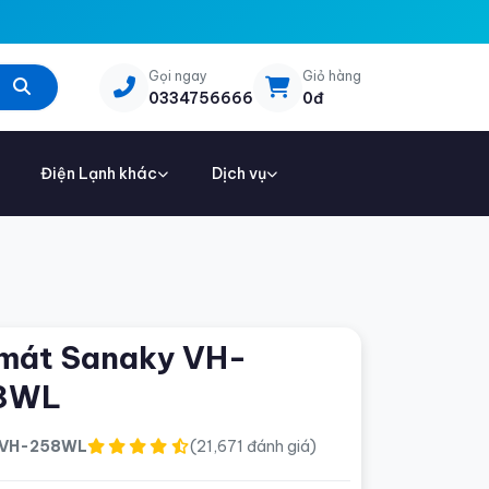
Gọi ngay
Giỏ hàng
0334756666
0đ
Điện Lạnh khác
Dịch vụ
mát Sanaky VH-
8WL
VH-258WL
(21,671 đánh giá)