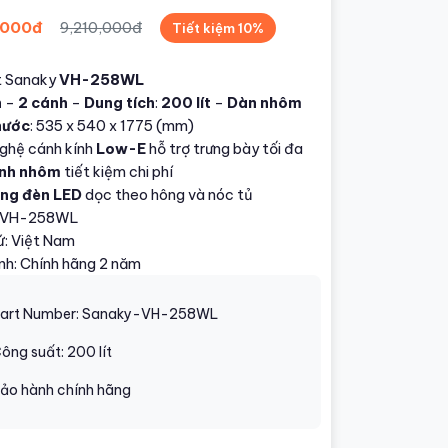
,000đ
9,210,000đ
Tiết kiệm 10%
t Sanaky
VH-258WL
n
–
2 cánh
–
Dung tích
:
200 lít
–
Dàn nhôm
hước
: 535 x 540 x 1775 (mm)
ghệ cánh kính
Low-E
hỗ trợ trưng bày tối đa
ạnh nhôm
tiết kiệm chi phí
ống đèn LED
dọc theo hông và nóc tủ
: VH-258WL
ứ: Việt Nam
nh: Chính hãng 2 năm
art Number: Sanaky-VH-258WL
ông suất: 200 lít
ảo hành chính hãng