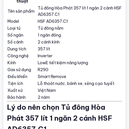
thuật
Tủ đông Hòa Phát 357 lít 1 ngăn 2 cánh HSF
Tên sản phẩm
AD6357.C1
Model
HSF AD6357.C1
Loại tủ
Tủ đông nằm
Số ngăn
1 ngăn đông
Số cánh
2 cánh kính
Dung tích
357 lít
Công nghệ
Inverter
Kính
LowE tiết kiệm năng lượng
Gas sử dụng
R290
Điều khiển
Smart Remove
Tiện ích
Lỗ thoát nước, bánh xe, xẻng cạo tuyết
Xuất xứ
Việt Nam
Bảo hành
2 năm
Lý do nên chọn Tủ đông Hòa
Phát 357 lít 1 ngăn 2 cánh HSF
AD6357.C1