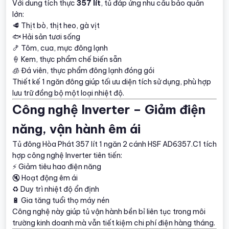
Với dung tích thực
357 lít
, tủ đáp ứng nhu cầu bảo quản
lớn:
🥩 Thịt bò, thịt heo, gà vịt
🐟 Hải sản tươi sống
🍤 Tôm, cua, mực đông lạnh
🍦 Kem, thực phẩm chế biến sẵn
🧊 Đá viên, thực phẩm đông lạnh đóng gói
Thiết kế 1 ngăn đông giúp tối ưu diện tích sử dụng, phù hợp
lưu trữ đồng bộ một loại nhiệt độ.
Công nghệ Inverter – Giảm điện
năng, vận hành êm ái
Tủ đông Hòa Phát 357 lít 1 ngăn 2 cánh HSF AD6357.C1 tích
hợp công nghệ Inverter tiên tiến:
⚡ Giảm tiêu hao điện năng
🔇 Hoạt động êm ái
♻️ Duy trì nhiệt độ ổn định
🔋 Gia tăng tuổi thọ máy nén
Công nghệ này giúp tủ vận hành bền bỉ liên tục trong môi
trường kinh doanh mà vẫn tiết kiệm chi phí điện hàng tháng.