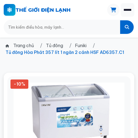
THẾ GIỚI ĐIỆN LẠNH
Trang chủ
Tủ đông
Funiki
Tủ đông Hòa Phát 357 lít 1 ngăn 2 cánh HSF AD6357.C1
-10%