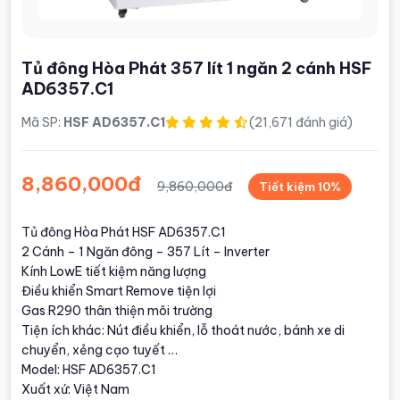
Tủ đông Hòa Phát 357 lít 1 ngăn 2 cánh HSF
AD6357.C1
Mã SP:
HSF AD6357.C1
(21,671 đánh giá)
8,860,000đ
9,860,000đ
Tiết kiệm 10%
Tủ đông Hòa Phát HSF AD6357.C1
2 Cánh – 1 Ngăn đông – 357 Lít – Inverter
Kính LowE tiết kiệm năng lượng
Điều khiển Smart Remove tiện lợi
Gas R290 thân thiện môi trường
Tiện ích khác: Nút điều khiển, lỗ thoát nước, bánh xe di
chuyển, xẻng cạo tuyết …
Model: HSF AD6357.C1
Xuất xứ: Việt Nam