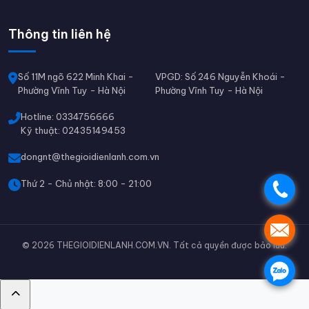
Thông tin liên hệ
Số 11M ngõ 622 Minh Khai -
VPGD: Số 246 Nguyễn Khoái -
Phường Vĩnh Tuy - Hà Nội
Phường Vĩnh Tuy - Hà Nội
Hotline: 0334756666
Kỹ thuật: 02435149453
dongnt@thegioidienlanh.com.vn
Thứ 2 - Chủ nhật: 8:00 - 21:00
.
.
© 2026 THEGIOIDIENLANH.COM.VN. Tất cả quyền được bảo lưu.
.