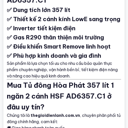
✅ Dung tích lớn 357 lít
✅ Thiết kế 2 cánh kính LowE sang trọng
✅ Inverter tiết kiệm điện
✅ Gas R290 thân thiện môi trường
✅ Điều khiển Smart Remove linh hoạt
✅ Phù hợp kinh doanh và gia đình
Sản phẩm là lựa chọn tối ưu cho nhu cầu bảo quản thực
phẩm chuyên nghiệp, vận hành bền bỉ, tiết kiệm điện năng
và nâng cao hiệu quả kinh doanh.
Mua Tủ đông Hòa Phát 357 lít 1
ngăn 2 cánh HSF AD6357.C1 ở
đâu uy tín?
Chúng tôi là
thegioidienlanh.com.vn
, chuyên phân phối tủ
đông chính hãng, cam kết:
🚚 Giao hàng nhanh toàn quốc