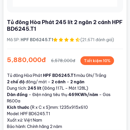
Tủ đông Hòa Phát 245 lít 2 ngăn 2 cánh HPF
BD6245.T1
Mã SP:
HPF BD6245.T1
(21,671 đánh giá)
5,880,000đ
6,578,000đ
Tiết kiệm 10%
Tủ đông Hòa Phát
HPF BD6245.T1
màu Ghi/Trắng
2 chế độ
đông/ mát –
2 cánh
–
2 ngăn
Dung tích:
245 lít
(Đông 117L – Mát 128L)
Dàn đồng
– Điện năng tiêu thụ
469KWh/năm
– Gas
R600a
Kích thước
(R x C x S)mm: 1235x915x610
Model: HPF BD6245.T1
Xuất xứ: Việt Nam
Bảo hành: Chính hãng 2 năm