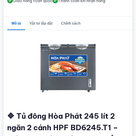
Giao hàng toàn quốc
Thanh toán khi nhận hàng
Mô tả
Vật tư lắp đặt
Chính sách
🔷 Tủ đông Hòa Phát 245 lít 2
ngăn 2 cánh HPF BD6245.T1 –