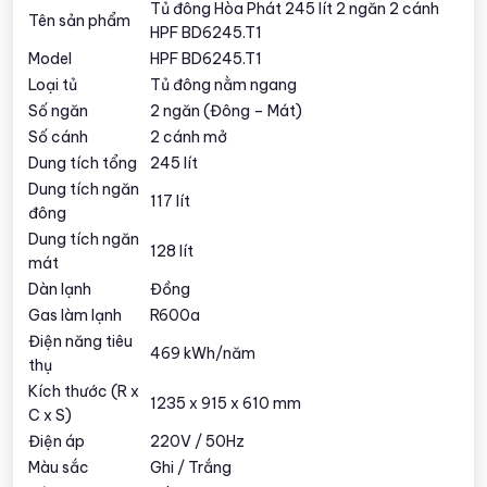
Tủ đông Hòa Phát 245 lít 2 ngăn 2 cánh
Tên sản phẩm
HPF BD6245.T1
Model
HPF BD6245.T1
Loại tủ
Tủ đông nằm ngang
Số ngăn
2 ngăn (Đông – Mát)
Số cánh
2 cánh mở
Dung tích tổng
245 lít
Dung tích ngăn
117 lít
đông
Dung tích ngăn
128 lít
mát
Dàn lạnh
Đồng
Gas làm lạnh
R600a
Điện năng tiêu
469 kWh/năm
thụ
Kích thước (R x
1235 x 915 x 610 mm
C x S)
Điện áp
220V / 50Hz
Màu sắc
Ghi / Trắng