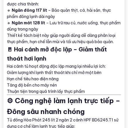
được chia thành:
🔹
Ngăn đông 117 lít
– Bảo quản thịt, cá, hải sản, thực
phẩm đông lạnh dài ngày
🔹
Ngăn mát 128 lít
– Lưu trữ rau củ, nước uống, thực phẩm
dùng trong ngày
Thiết kế tách biệt này giúp người dùng dễ dàng phân loại
thực phẩm, hạn chế lẫn mùi và tối ưu hiệu quả bảo quản.
🚪 Hai cánh mở độc lập – Giảm thất
thoát hơi lạnh
Hai cánh tủ hoạt động độc lập mang lại nhiều lợi ích:
Giảm lượng khí lạnh thất thoát khi chỉ mở một bên
Hạn chế tiêu hao điện năng
Tăng độ bền cho máy nén
Thuận tiện trong quá trình lấy thực phẩm
⚙️ Công nghệ làm lạnh trực tiếp –
Đông sâu nhanh chóng
Tủ đông Hòa Phát 245 lít 2 ngăn 2 cánh HPF BD6245.T1 sử
dụng cơ chế làm lạnh trực tiếp giúp: