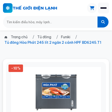
THẾ GIỚI ĐIỆN LẠNH
Trang chủ
Tủ đông
Funiki
Tủ đông Hòa Phát 245 lít 2 ngăn 2 cánh HPF BD6245.T1
-10%