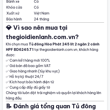
Bánh xe
Có
Khóa cửa
Có
Xuất xứ
Việt Nam
Bảo hành
24 tháng
💎 Vì sao nên mua tại
thegioidienlanh.com.vn?
Khi chọn mua
Tủ đông Hòa Phát 245 lít 2 ngăn 2 cánh
HPF BD6245.T1
tại thegioidienlanh.com.vn, khách hàng
được:
✅ Cam kết hàng mới 100%
✅ Giá bán đã bao gồm VAT
✅ Giao hàng nhanh (tùy khu vực)
✅ Hỗ trợ kỹ thuật 24/7
✅ Kích hoạt bảo hành điện tử
✅ Cung cấp đầy đủ giấy tờ
Chúng tôi luôn đặt trải nghiệm và quyền lợi khách hàng lên
hàng đầu.
📝 Đánh giá tổng quan Tủ đông