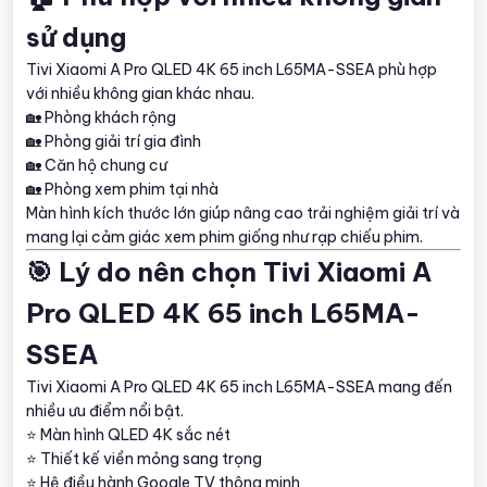
sử dụng
Tivi Xiaomi A Pro QLED 4K 65 inch L65MA-SSEA phù hợp
với nhiều không gian khác nhau.
🏡 Phòng khách rộng
🏡 Phòng giải trí gia đình
🏡 Căn hộ chung cư
🏡 Phòng xem phim tại nhà
Màn hình kích thước lớn giúp nâng cao trải nghiệm giải trí và
mang lại cảm giác xem phim giống như rạp chiếu phim.
🎯 Lý do nên chọn Tivi Xiaomi A
Pro QLED 4K 65 inch L65MA-
SSEA
Tivi Xiaomi A Pro QLED 4K 65 inch L65MA-SSEA mang đến
nhiều ưu điểm nổi bật.
⭐ Màn hình QLED 4K sắc nét
⭐ Thiết kế viền mỏng sang trọng
⭐ Hệ điều hành Google TV thông minh