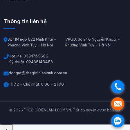
Thông tin liên hệ
Số 11M ngõ 622 Minh Khai -
VPGD: Số 246 Nguyễn Khoái -
Phường Vĩnh Tuy - Hà Nội
Phường Vĩnh Tuy - Hà Nội
Hotline: 0334756666
Kỹ thuật: 02435149453
dongnt@thegioidienlanh.com.vn
Thứ 2 - Chủ nhật: 8:00 - 21:00
.
.
© 2026 THEGIOIDIENLANH.COM.VN. Tất cả quyền được bảo lưu.
.