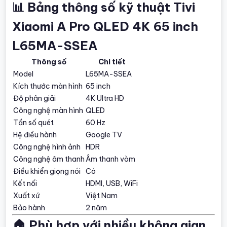
📊 Bảng thông số kỹ thuật Tivi
Xiaomi A Pro QLED 4K 65 inch
L65MA-SSEA
Thông số
Chi tiết
Model
L65MA-SSEA
Kích thước màn hình
65 inch
Độ phân giải
4K Ultra HD
Công nghệ màn hình
QLED
Tần số quét
60 Hz
Hệ điều hành
Google TV
Công nghệ hình ảnh
HDR
Công nghệ âm thanh
Âm thanh vòm
Điều khiển giọng nói
Có
Kết nối
HDMI, USB, WiFi
Xuất xứ
Việt Nam
Bảo hành
2 năm
🏠 Phù hợp với nhiều không gian