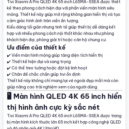
Tivi Xiaomi A Pro QLED 4K 65 inch L65MA-SSEA được thiết
kế theo phong cách hiện đại với phần viền màn hình siêu
mỏng. Thiết kế này giúp mở rộng không gian hiển thị và tạo
cảm giác hình ảnh tràn viền ấn tượng.
Kiểu dáng tối giản nhưng tinh tế giúp thiết bị dễ dàng kết
hợp với nhiều phong cách nội thất khác nhau như phòng
khách hiện đại, phòng giải trí hoặc căn hộ chung cư.
Ưu điểm của thiết kế
✔️ Viền màn hình mỏng giúp tăng diện tích hiển thị
✔️ Thiết kế hiện đại và sang trọng
✔️ Có thể treo tường hoặc đặt kệ linh hoạt
✔️ Chân đế chắc chắn giúp tivi ổn định
Thiết kế này không chỉ mang lại vẻ ngoài đẹp mắt mà còn
giúp nâng cao trải nghiệm xem của người dùng.
🖥️ Màn hình QLED 4K 65 inch hiển
thị hình ảnh cực kỳ sắc nét
Tivi Xiaomi A Pro QLED 4K 65 inch L65MA-SSEA được trang
bị màn hình kích thước lớn 65 inch kết hợp công nghệ QLED
và độ phân giải 4K Ultra HD.