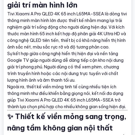
giải trí màn hình lớn
Tivi Xiaomi A Pro QLED 4K 65 inch L65MA-SSEA là dòng tivi
thông minh màn hình lớn được thiết kế nhằm mang lại trải
nghiệm giải trí sống động cho người dùng hiện đại. Với kích
thước màn hình 65 inch kết hợp độ phân giải 4K Ultra HD và
công nghệ QLED tiên tiến, thiết bị có khả năng hiển thị hình
ảnh sắc nét, màu sắc rực rỡ và độ tương phản cao.
Sự kết hợp giữa công nghệ hiển thị hiện đại và nền tảng
Google TV giúp người dùng dễ dàng tiếp cận kho nội dung
giải trí phong phú. Người dùng có thể xem phim, chương
trình truyền hình hoặc các nội dung trực tuyến với chất
lượng hình ảnh và âm thanh tối ưu.
Ngoài ra, thiết kế viền mỏng tinh tế cùng nhiều tiện ích
thông minh như điều khiển bằng giọng nói, kết nối đa dạng
giúp Tivi Xiaomi A Pro QLED 4K 65 inch L65MA-SSEA trở
thành lựa chọn phù hợp cho nhiều không gian sống hiện đại.
✨ Thiết kế viền mỏng sang trọng,
nâng tầm không gian nội thất