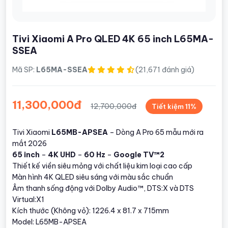
Tivi Xiaomi A Pro QLED 4K 65 inch L65MA-
SSEA
Mã SP:
L65MA-SSEA
(21,671 đánh giá)
11,300,000đ
12,700,000đ
Tiết kiệm 11%
Tivi Xiaomi
L65MB-APSEA
– Dòng A Pro 65 mẫu mới ra
mắt 2026
65 inch
–
4K UHD
–
60 Hz
–
Google TV™2
Thiết kế viền siêu mỏng với chất liệu kim loại cao cấp
Màn hình 4K QLED siêu sáng với màu sắc chuẩn
Âm thanh sống động với Dolby Audio™, DTS:X và DTS
Virtual:X1
Kích thước (Không vỏ): 1226.4 x 81.7 x 715mm
Model: L65MB-APSEA