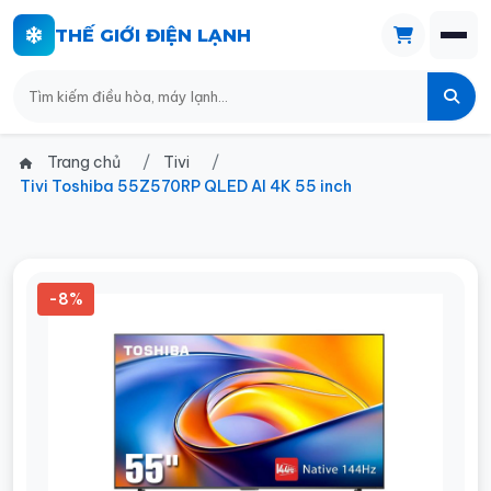
THẾ GIỚI ĐIỆN LẠNH
Trang chủ
Tivi
Tivi Toshiba 55Z570RP QLED AI 4K 55 inch
-8%