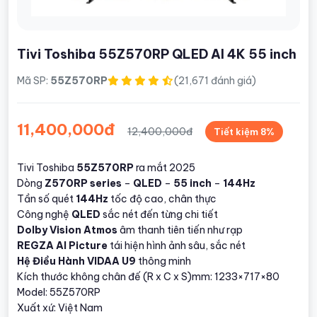
Tivi Toshiba 55Z570RP QLED AI 4K 55 inch
Mã SP:
55Z570RP
(21,671 đánh giá)
11,400,000đ
12,400,000đ
Tiết kiệm 8%
Tivi Toshiba
55Z570RP
ra mắt 2025
Dòng
Z570RP series
–
QLED
–
55 inch
–
144Hz
Tần số quét
144Hz
tốc độ cao, chân thực
Công nghệ
QLED
sắc nét đến từng chi tiết
Dolby Vision Atmos
âm thanh tiên tiến như rạp
REGZA AI Picture
tái hiện hình ảnh sâu, sắc nét
Hệ Điều Hành VIDAA U9
thông minh
Kích thước không chân đế (R x C x S)mm: 1233×717×80
Model: 55Z570RP
Xuất xứ: Việt Nam