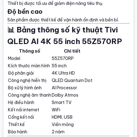
Thiết bị được tối ưu để giảm điện năng tiêu thụ.
Độ bền cao
Sản phẩm được thiết kế để vận hành ổn định và bền bỉ.
📊 Bảng thông số kỹ thuật Tivi
QLED AI 4K 55 inch 55Z570RP
Thông số
Chi tiết
Model
55Z570RP
Kích thước màn hình
55 inch
Độ phân giải
4K Ultra HD
Công nghệ hiển thị
QLED Quantum Dot
Bộ xử lý hình ảnh
AI Processor
Công nghệ âm thanh
Dolby Atmos
Hệ điều hành
Smart TV
Kết nối internet
WiFi
Cổng kết nối
HDMI, USB
Thiết kế
Viền mỏng
Bảo hành
2 năm