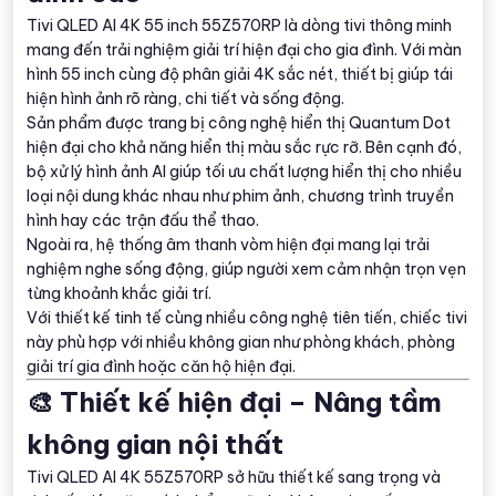
Tivi QLED AI 4K 55 inch 55Z570RP là dòng tivi thông minh
mang đến trải nghiệm giải trí hiện đại cho gia đình. Với màn
hình 55 inch cùng độ phân giải 4K sắc nét, thiết bị giúp tái
hiện hình ảnh rõ ràng, chi tiết và sống động.
Sản phẩm được trang bị công nghệ hiển thị Quantum Dot
hiện đại cho khả năng hiển thị màu sắc rực rỡ. Bên cạnh đó,
bộ xử lý hình ảnh AI giúp tối ưu chất lượng hiển thị cho nhiều
loại nội dung khác nhau như phim ảnh, chương trình truyền
hình hay các trận đấu thể thao.
Ngoài ra, hệ thống âm thanh vòm hiện đại mang lại trải
nghiệm nghe sống động, giúp người xem cảm nhận trọn vẹn
từng khoảnh khắc giải trí.
Với thiết kế tinh tế cùng nhiều công nghệ tiên tiến, chiếc tivi
này phù hợp với nhiều không gian như phòng khách, phòng
giải trí gia đình hoặc căn hộ hiện đại.
🎨 Thiết kế hiện đại – Nâng tầm
không gian nội thất
Tivi QLED AI 4K 55Z570RP sở hữu thiết kế sang trọng và