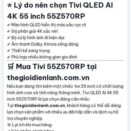
⭐ Lý do nên chọn Tivi QLED AI
4K 55 inch 55Z570RP
✔ Màn hình QLED hiển thị màu sắc rực rỡ
✔ Độ phân giải 4K sắc nét
✔ Bộ xử lý hình ảnh AI hiện đại
✔ Âm thanh Dolby Atmos sống động
✔ Thiết kế sang trọng
✔ Phù hợp nhiều không gian gia đình
🛒 Mua Tivi 55Z570RP tại
thegioidienlanh.com.vn
Nếu bạn đang tìm kiếm một chiếc tivi 55 inch có chất lượng
hình ảnh cao và tính năng thông minh, Tivi QLED AI 4K 55
inch 55Z570RP là lựa chọn đáng cân nhắc.
Tại
thegioidienlanh.com.vn
, khách hàng có thể dễ dàng
lựa chọn sản phẩm với nhiều ưu đãi hấp dẫn và dịch vụ hỗ
trợ chuyên nghiệp.
🎯 Lợi ích khi mua hàng: