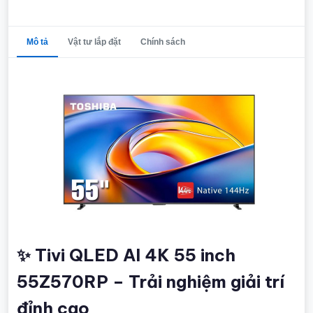
Mô tả
Vật tư lắp đặt
Chính sách
✨ Tivi QLED AI 4K 55 inch
55Z570RP – Trải nghiệm giải trí
đỉnh cao