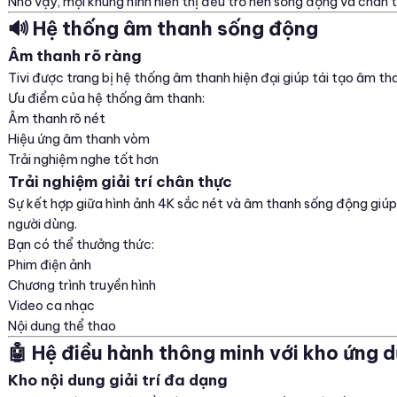
Nhờ vậy, mọi khung hình hiển thị đều trở nên sống động và chân 
🔊 Hệ thống âm thanh sống động
Âm thanh rõ ràng
Tivi được trang bị hệ thống âm thanh hiện đại giúp tái tạo âm th
Ưu điểm của hệ thống âm thanh:
Âm thanh rõ nét
Hiệu ứng âm thanh vòm
Trải nghiệm nghe tốt hơn
Trải nghiệm giải trí chân thực
Sự kết hợp giữa hình ảnh 4K sắc nét và âm thanh sống động giúp m
người dùng.
Bạn có thể thưởng thức:
Phim điện ảnh
Chương trình truyền hình
Video ca nhạc
Nội dung thể thao
🤖 Hệ điều hành thông minh với kho ứng 
Kho nội dung giải trí đa dạng