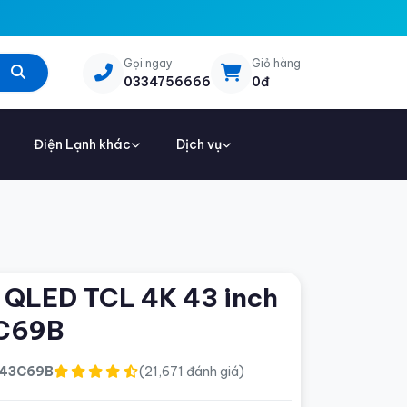
Gọi ngay
Giỏ hàng
0334756666
0đ
Điện Lạnh khác
Dịch vụ
i QLED TCL 4K 43 inch
C69B
43C69B
(21,671 đánh giá)