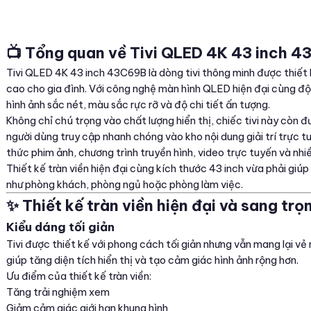
📺 Tổng quan về Tivi QLED 4K 43 inch 
Tivi QLED 4K 43 inch 43C69B là dòng tivi thông minh được thiết k
cao cho gia đình. Với công nghệ màn hình QLED hiện đại cùng độ 
hình ảnh sắc nét, màu sắc rực rỡ và độ chi tiết ấn tượng.
Không chỉ chú trọng vào chất lượng hiển thị, chiếc tivi này còn 
người dùng truy cập nhanh chóng vào kho nội dung giải trí trực 
thức phim ảnh, chương trình truyền hình, video trực tuyến và nhi
Thiết kế tràn viền hiện đại cùng kích thước 43 inch vừa phải giúp
như phòng khách, phòng ngủ hoặc phòng làm việc.
✨ Thiết kế tràn viền hiện đại và sang trọ
Kiểu dáng tối giản
Tivi được thiết kế với phong cách tối giản nhưng vẫn mang lại v
giúp tăng diện tích hiển thị và tạo cảm giác hình ảnh rộng hơn.
Ưu điểm của thiết kế tràn viền:
Tăng trải nghiệm xem
Giảm cảm giác giới hạn khung hình