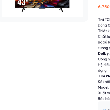
6,750
Tivi T
Dòng
Thiết 
Chất lư
Bộ xử l
tương 
Dolby
Công n
Hệ điề
dạng
Tìm ki
Kết nố
Model:
Xuất x
Bảo hà