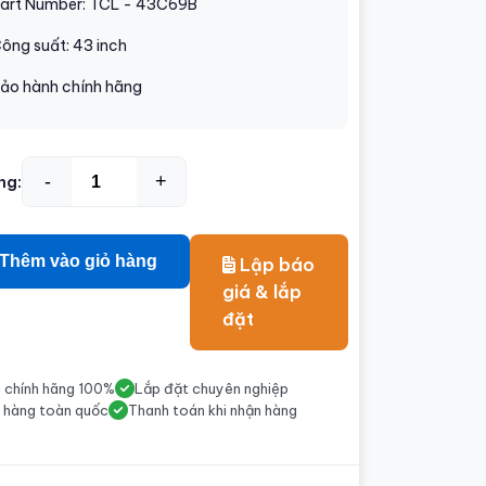
art Number: TCL - 43C69B
ông suất: 43 inch
ảo hành chính hãng
-
+
ng:
Thêm vào giỏ hàng
Lập báo
giá & lắp
đặt
 chính hãng 100%
Lắp đặt chuyên nghiệp
 hàng toàn quốc
Thanh toán khi nhận hàng