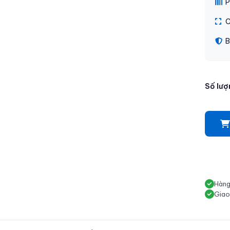
P
C
B
Số lượ
Hàng
Giao