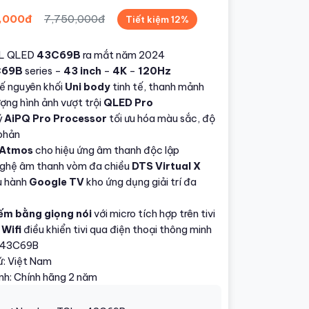
,000đ
7,750,000đ
Tiết kiệm 12%
CL QLED
43C69B
ra mắt năm 2024
C69B
series –
43 inch
–
4K
–
120Hz
kế nguyên khối
Uni body
tinh tế, thanh mảnh
ợng hình ảnh vượt trội
QLED Pro
ý
AiPQ Pro Processor
tối ưu hóa màu sắc, độ
phản
 Atmos
cho hiệu ứng âm thanh độc lập
ghệ âm thanh vòm đa chiều
DTS Virtual X
u hành
Google TV
kho ứng dụng giải trí đa
ếm bằng giọng nói
với micro tích hợp trên tivi
i
Wifi
điều khiển tivi qua điện thoại thông minh
 43C69B
ứ: Việt Nam
nh: Chính hãng 2 năm