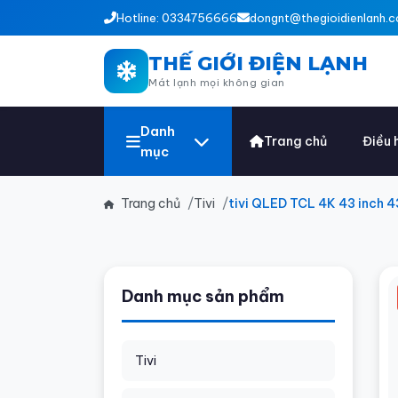
Hotline: 0334756666
dongnt@thegioidienlanh.c
THẾ GIỚI ĐIỆN LẠNH
Mát lạnh mọi không gian
Danh
Trang chủ
Điều 
mục
Trang chủ
Tivi
tivi QLED TCL 4K 43 inch
Danh mục sản phẩm
Tivi