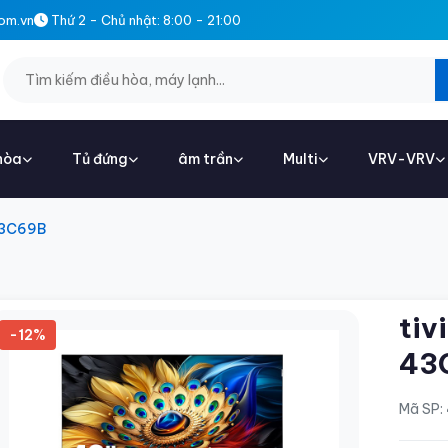
om.vn
Thứ 2 - Chủ nhật: 8:00 - 21:00
hòa
Tủ đứng
âm trần
Multi
VRV-VRV
 43C69B
tiv
-12%
43
Mã SP: