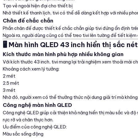
Tạo vẻ ngoài hiện đại cho thiết bị
Nhờ thiết kế thanh lịch, tivi có thể dễ dàng kết hợp với nhiều ph
Chân đế chắc chắn
Phần chân đế được thiết kế chắc chắn giúp tivi đứng ổn định trên
Ngoài ra, người dùng cũng có thể treo tivi lên tường để tiết kiệm 
🖥️ Màn hình QLED 43 inch hiển thị sắc nét
Kích thước màn hình phù hợp nhiều không gian
Với kích thước 43 inch, tivi mang lại trải nghiệm xem thoải mái ch
Khoảng cách xem lý tưởng:
2 mét
2.5 mét
3 mét
Nhờ đó, người xem có thể thưởng thức nội dung giải trí mà không
Công nghệ màn hình QLED
Công nghệ QLED giúp cải thiện khả năng hiển thị màu sắc và độ 
rực rỡ và chân thực hơn.
Ưu điểm của công nghệ QLED:
Màu sắc sống động