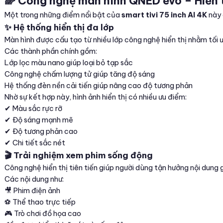
🌈 Công nghệ màn hình QNED evo – Hiển 
Một trong những điểm nổi bật của
smart tivi 75 inch AI 4K
này 
✨ Hệ thống hiển thị đa lớp
Màn hình được cấu tạo từ nhiều lớp công nghệ hiển thị nhằm tối 
Các thành phần chính gồm:
Lớp lọc màu nano giúp loại bỏ tạp sắc
Công nghệ chấm lượng tử giúp tăng độ sáng
Hệ thống đèn nền cải tiến giúp nâng cao độ tương phản
Nhờ sự kết hợp này, hình ảnh hiển thị có nhiều ưu điểm:
✔ Màu sắc rực rỡ
✔ Độ sáng mạnh mẽ
✔ Độ tương phản cao
✔ Chi tiết sắc nét
🎬 Trải nghiệm xem phim sống động
Công nghệ hiển thị tiên tiến giúp người dùng tận hưởng nội dung gi
Các nội dung như:
🎥 Phim điện ảnh
⚽ Thể thao trực tiếp
🎮 Trò chơi đồ họa cao