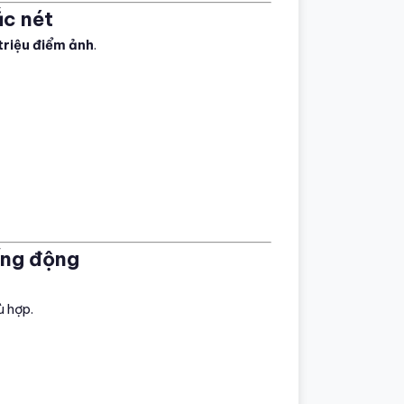
ắc nét
triệu điểm ảnh
.
ống động
ù hợp.