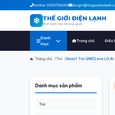
Hotline: 0334756666
dongnt@thegioidienlanh.c
THẾ GIỚI ĐIỆN LẠNH
Mát lạnh mọi không gian
Danh
Trang chủ
Điều 
mục
Trang chủ
Tivi
Smart Tivi QNED evo LG A
Danh mục sản phẩm
Tivi