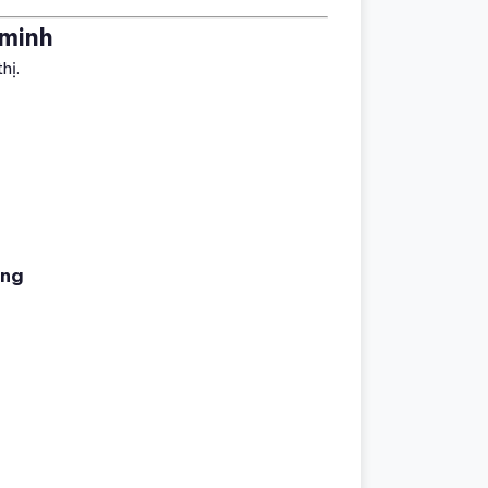
 minh
hị.
ờng