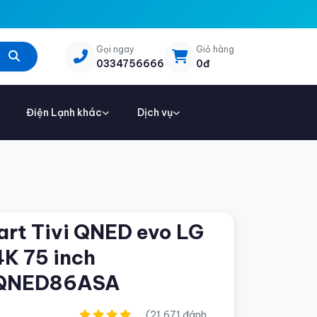
Gọi ngay
Giỏ hàng
0334756666
0đ
Điện Lạnh khác
Dịch vụ
rt Tivi QNED evo LG
4K 75 inch
QNED86ASA
(21,671 đánh