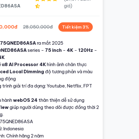
ED86ASA
giá)
0,000đ
28,050,000đ
Tiết kiệm 3%
75QNED86ASA
ra mắt 2025
QNED86ASA
series –
75 inch
–
4K
–
120Hz
–
4K
ý
α8 AI Processor 4K
hình ảnh chân thực
ced Local Dimming
độ tương phản và màu
ng động
trình giải trí đa dạng: Youtube, Netflix, FPT
u hành
webOS 24
thân thiện dễ sử dụng
View
giúp người dùng theo dõi được đồng thời 2
g.
: 75QNED86ASA
: Indonesia
nh: Chính hãng 2 năm