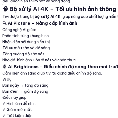
đều được hiển thị rõ nét và sống động.
🧠 Bộ xử lý AI 4K – Tối ưu hình ảnh thông
Tivi được trang bị
bộ xử lý AI 4K
, giúp nâng cao chất lượng hiển t
🔍 AI Picture – Nâng cấp hình ảnh
Công nghệ AI giúp:
Phân tích từng khung hình
Nhận diện nội dung hiển thị
Tối ưu màu sắc và độ sáng
Tăng cường độ sắc nét
Nhờ đó, hình ảnh luôn rõ nét và chân thực.
🌞 AI Brightness – Điều chỉnh độ sáng theo môi trư
Cảm biến ánh sáng giúp tivi tự động điều chỉnh độ sáng.
Ví dụ:
Ban ngày → tăng độ sáng
Ban đêm → giảm độ sáng
Điều này giúp:
✔ Hình ảnh dễ nhìn
✔ Giảm mỏi mắt
✔ Tiết kiệm điện