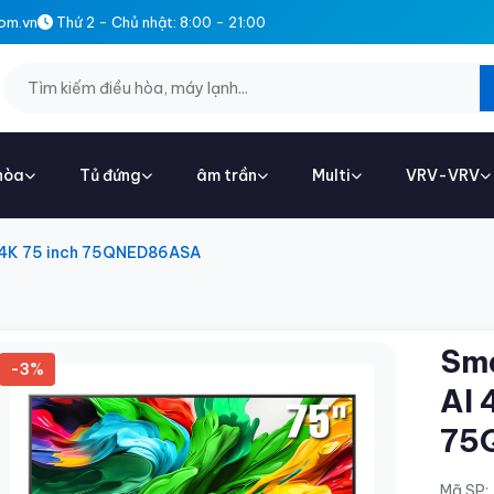
om.vn
Thứ 2 - Chủ nhật: 8:00 - 21:00
hòa
Tủ đứng
âm trần
Multi
VRV-VRV
I 4K 75 inch 75QNED86ASA
Sma
-3%
AI 
75
Mã SP: