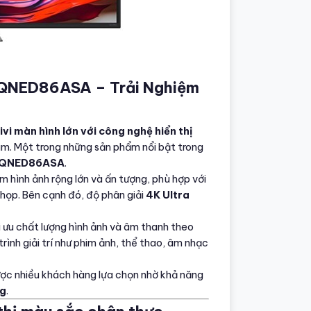
75QNED86ASA – Trải Nghiệm
tivi màn hình lớn với công nghệ hiển thị
âm. Một trong những sản phẩm nổi bật trong
 75QNED86ASA
.
ệm hình ảnh rộng lớn và ấn tượng, phù hợp với
 họp. Bên cạnh đó, độ phân giải
4K Ultra
ối ưu chất lượng hình ảnh và âm thanh theo
ình giải trí như phim ảnh, thể thao, âm nhạc
c nhiều khách hàng lựa chọn nhờ khả năng
ng
.