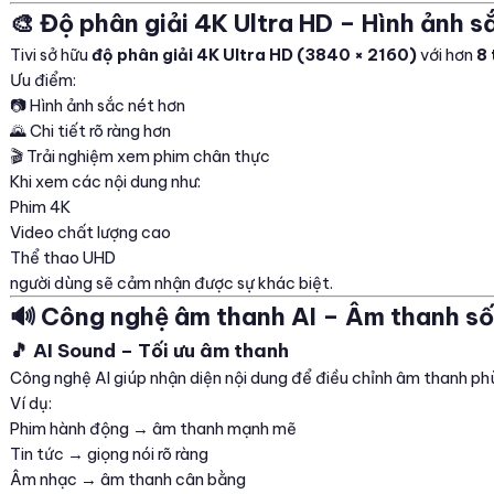
🎨 Độ phân giải 4K Ultra HD – Hình ảnh s
Tivi sở hữu
độ phân giải 4K Ultra HD (3840 × 2160)
với hơn
8 
Ưu điểm:
📷 Hình ảnh sắc nét hơn
🌄 Chi tiết rõ ràng hơn
🎬 Trải nghiệm xem phim chân thực
Khi xem các nội dung như:
Phim 4K
Video chất lượng cao
Thể thao UHD
người dùng sẽ cảm nhận được sự khác biệt.
🔊 Công nghệ âm thanh AI – Âm thanh s
🎵 AI Sound – Tối ưu âm thanh
Công nghệ AI giúp nhận diện nội dung để điều chỉnh âm thanh ph
Ví dụ:
Phim hành động → âm thanh mạnh mẽ
Tin tức → giọng nói rõ ràng
Âm nhạc → âm thanh cân bằng