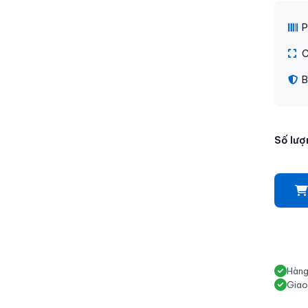
P
C
B
Số lượ
Hàng
Giao