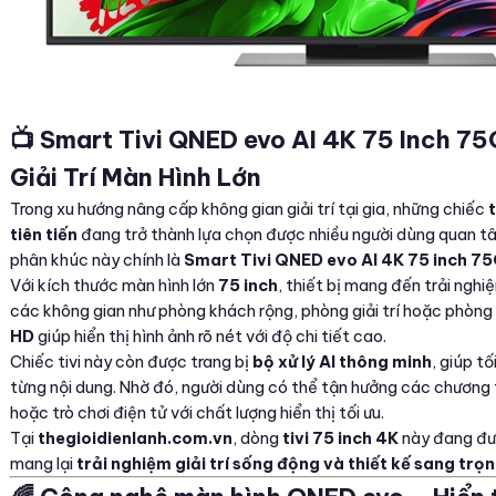
📺 Smart Tivi QNED evo AI 4K 75 Inch 
Giải Trí Màn Hình Lớn
Trong xu hướng nâng cấp không gian giải trí tại gia, những chiếc
tiên tiến
đang trở thành lựa chọn được nhiều người dùng quan t
phân khúc này chính là
Smart Tivi QNED evo AI 4K 75 inch
Với kích thước màn hình lớn
75 inch
, thiết bị mang đến trải nghi
các không gian như phòng khách rộng, phòng giải trí hoặc phòng
HD
giúp hiển thị hình ảnh rõ nét với độ chi tiết cao.
Chiếc tivi này còn được trang bị
bộ xử lý AI thông minh
, giúp t
từng nội dung. Nhờ đó, người dùng có thể tận hưởng các chương tr
hoặc trò chơi điện tử với chất lượng hiển thị tối ưu.
Tại
thegioidienlanh.com.vn
, dòng
tivi 75 inch 4K
này đang đượ
mang lại
trải nghiệm giải trí sống động và thiết kế sang trọ