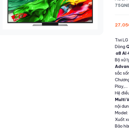
75QN
27,05
Tivi LG
Dòng
α8 AI 
Bộ xử l
Advan
sắc số
Chương 
Play,…
Hệ điề
Multi 
nội dun
Model
Xuất xứ
Bảo hà