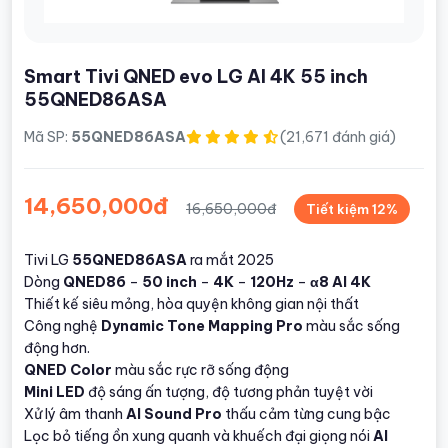
Smart Tivi QNED evo LG AI 4K 55 inch
55QNED86ASA
Mã SP:
55QNED86ASA
(21,671 đánh giá)
14,650,000đ
16,650,000đ
Tiết kiệm 12%
Tivi LG
55QNED86ASA
ra mắt 2025
Dòng
QNED86
–
50 inch
–
4K
–
120Hz
–
α8 AI 4K
Thiết kế siêu mỏng, hòa quyện không gian nội thất
Công nghệ
Dynamic Tone Mapping Pro
màu sắc sống
động hơn.
QNED Color
màu sắc rực rỡ sống động
Mini LED
độ sáng ấn tượng, độ tương phản tuyệt vời
Xử lý âm thanh
AI Sound Pro
thấu cảm từng cung bậc
Lọc bỏ tiếng ồn xung quanh và khuếch đại giọng nói
AI