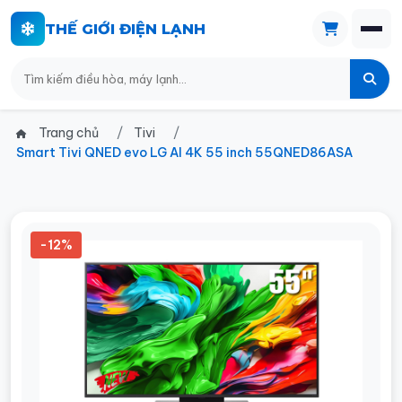
THẾ GIỚI ĐIỆN LẠNH
Trang chủ
Tivi
Smart Tivi QNED evo LG AI 4K 55 inch 55QNED86ASA
-12%