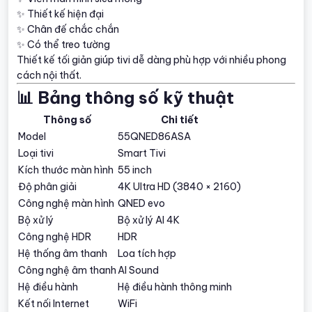
✨ Thiết kế hiện đại
✨ Chân đế chắc chắn
✨ Có thể treo tường
Thiết kế tối giản giúp tivi dễ dàng phù hợp với nhiều phong
cách nội thất.
📊 Bảng thông số kỹ thuật
Thông số
Chi tiết
Model
55QNED86ASA
Loại tivi
Smart Tivi
Kích thước màn hình
55 inch
Độ phân giải
4K Ultra HD (3840 × 2160)
Công nghệ màn hình
QNED evo
Bộ xử lý
Bộ xử lý AI 4K
Công nghệ HDR
HDR
Hệ thống âm thanh
Loa tích hợp
Công nghệ âm thanh
AI Sound
Hệ điều hành
Hệ điều hành thông minh
Kết nối Internet
WiFi