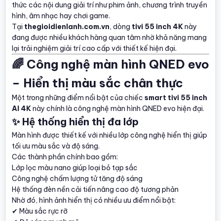
thức các nội dung giải trí như phim ảnh, chương trình truyền
hình, âm nhạc hay chơi game.
Tại
thegioidienlanh.com.vn
, dòng
tivi 55 inch 4K
này
đang được nhiều khách hàng quan tâm nhờ khả năng mang
lại trải nghiệm giải trí cao cấp với thiết kế hiện đại.
🌈 Công nghệ màn hình QNED evo
– Hiển thị màu sắc chân thực
Một trong những điểm nổi bật của chiếc
smart tivi 55 inch
AI 4K
này chính là công nghệ màn hình QNED evo hiện đại.
✨ Hệ thống hiển thị đa lớp
Màn hình được thiết kế với nhiều lớp công nghệ hiển thị giúp
tối ưu màu sắc và độ sáng.
Các thành phần chính bao gồm:
Lớp lọc màu nano giúp loại bỏ tạp sắc
Công nghệ chấm lượng tử tăng độ sáng
Hệ thống đèn nền cải tiến nâng cao độ tương phản
Nhờ đó, hình ảnh hiển thị có nhiều ưu điểm nổi bật:
✔ Màu sắc rực rỡ