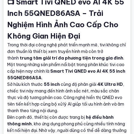
📺 Smart Tivi QNED evo AI 4K 55
Inch 55QNED86ASA – Trải
Nghiệm Hình Ảnh Cao Cấp Cho
Không Gian Hiện Đại
Trong thời đại công nghệ phát triển mạnh mẽ, tivi không chỉ
đơn thuần là thiết bị xem truyền hình mà còn trở
thành
trung tâm giải trí đa phương tiện trong gia đình
.
Một trong những sản phẩm nổi bật trong phân khúc tivi cao
cấp hiện nay chính là
Smart Tivi QNED evo AI 4K 55 inch
55QNED86ASA
.
Sở hữu kích thước
55 inch
cùng độ phân giải
4K Ultra HD
,
chiếc tivi này mang đến hình ảnh sắc nét, màu sắc chân
thực và độ tương phản cao. Công nghệ hiển thị QNED evo
tiên tiến kết hợp cùng bộ xử lý AI giúp tối ưu hình ảnh và âm
thanh theo từng nội dung.
Bên cạnh đó, thiết bị còn được trang bị
hệ điều hành
thông minh
, kho ứng dụng phong phú cùng nhiều tính năng
kết nối hiện đại. Nhờ vậy, người dùng có thể dễ dàng thưởng