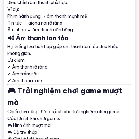
điều chỉnh âm thanh phù hợp.
Ví dụ:
Phim hành động → âm thanh mạnh mẽ
Tin tức → giọng nói rõ ràng
Âm nhạc → âm thanh cân bằng
🔊 Âm thanh lan tỏa
Hệ thống loa tích hợp giúp âm thanh lan tỏa đều khắp
không gian.
Ưu điểm:
✔ Âm thanh rõ ràng
✔ Âm trầm sâu
✔ Âm thoại rõ nét
🎮 Trải nghiệm chơi game mượt
mà
Chiếc tivi cũng được tối ưu cho trải nghiệm chơi game.
Các lợi ích khi chơi game:
🎮 Hình ảnh mượt mà
🎮 Độ trễ thấp
🎮 Chi tiết đồ họa rõ ràng