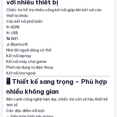
với nhiều thiết bị
Chiếc tivi hỗ trợ nhiều cổng kết nối giúp liên kết với các
thiết bị khác.
Các kết nối phổ biến:
🔌 HDMI
🔌 USB
📶 WiFi
📡 Bluetooth
Nhờ đó người dùng có thể:
Kết nối laptop
Kết nối máy chơi game
Phát nội dung từ điện thoại
Kết nối loa ngoài
🖥️ Thiết kế sang trọng – Phù hợp
nhiều không gian
Bên cạnh công nghệ hiện đại, chiếc tivi còn sở hữu thiết kế
tinh tế.
Các đặc điểm nổi bật:
✨ Viền màn hình siêu mỏng