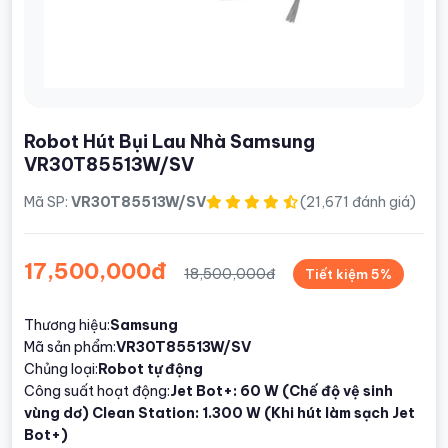
Robot Hút Bụi Lau Nhà Samsung
VR30T85513W/SV
Mã SP:
VR30T85513W/SV
(21,671 đánh giá)
17,500,000đ
18,500,000đ
Tiết kiệm 5%
Thương hiệu:
Samsung
Mã sản phẩm:
VR30T85513W/SV
Chủng loại:
Robot tự động
Công suất hoạt động:
Jet Bot+: 60 W (Chế độ vệ sinh
vùng dơ) Clean Station: 1.300 W (Khi hút làm sạch Jet
Bot+)