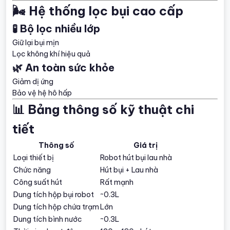
🌬️ Hệ thống lọc bụi cao cấp
🧪 Bộ lọc nhiều lớp
Giữ lại bụi mịn
Lọc không khí hiệu quả
🌿 An toàn sức khỏe
Giảm dị ứng
Bảo vệ hệ hô hấp
📊 Bảng thông số kỹ thuật chi
tiết
Thông số
Giá trị
Loại thiết bị
Robot hút bụi lau nhà
Chức năng
Hút bụi + Lau nhà
Công suất hút
Rất mạnh
Dung tích hộp bụi robot
~0.3L
Dung tích hộp chứa trạm
Lớn
Dung tích bình nước
~0.3L