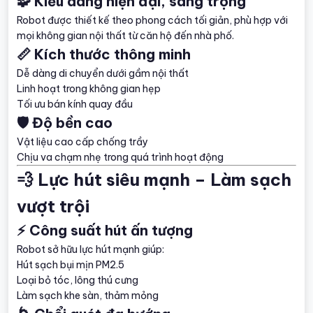
🧩 Kiểu dáng hiện đại, sang trọng
Robot được thiết kế theo phong cách tối giản, phù hợp với
mọi không gian nội thất từ căn hộ đến nhà phố.
📏 Kích thước thông minh
Dễ dàng di chuyển dưới gầm nội thất
Linh hoạt trong không gian hẹp
Tối ưu bán kính quay đầu
🛡️ Độ bền cao
Vật liệu cao cấp chống trầy
Chịu va chạm nhẹ trong quá trình hoạt động
💨 Lực hút siêu mạnh – Làm sạch
vượt trội
⚡ Công suất hút ấn tượng
Robot sở hữu lực hút mạnh giúp:
Hút sạch bụi mịn PM2.5
Loại bỏ tóc, lông thú cưng
Làm sạch khe sàn, thảm mỏng