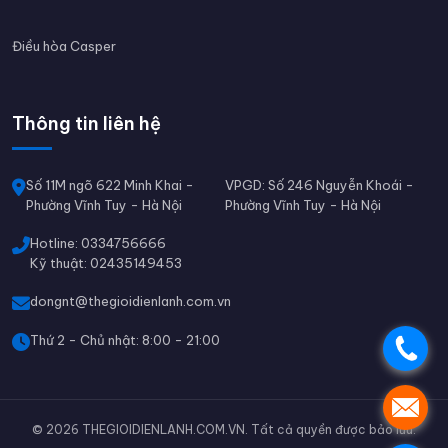
Điều hòa Casper
Thông tin liên hệ
Số 11M ngõ 622 Minh Khai -
VPGD: Số 246 Nguyễn Khoái -
Phường Vĩnh Tuy - Hà Nội
Phường Vĩnh Tuy - Hà Nội
Hotline: 0334756666
Kỹ thuật: 02435149453
dongnt@thegioidienlanh.com.vn
Thứ 2 - Chủ nhật: 8:00 - 21:00
.
.
© 2026 THEGIOIDIENLANH.COM.VN. Tất cả quyền được bảo lưu.