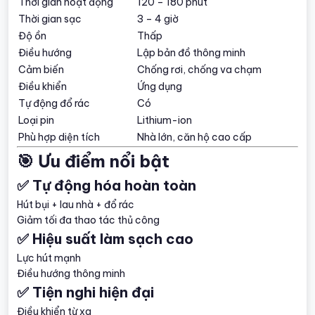
Thời gian hoạt động
120 – 180 phút
Thời gian sạc
3 – 4 giờ
Độ ồn
Thấp
Điều hướng
Lập bản đồ thông minh
Cảm biến
Chống rơi, chống va chạm
Điều khiển
Ứng dụng
Tự động đổ rác
Có
Loại pin
Lithium-ion
Phù hợp diện tích
Nhà lớn, căn hộ cao cấp
🎯 Ưu điểm nổi bật
✅ Tự động hóa hoàn toàn
Hút bụi + lau nhà + đổ rác
Giảm tối đa thao tác thủ công
✅ Hiệu suất làm sạch cao
Lực hút mạnh
Điều hướng thông minh
✅ Tiện nghi hiện đại
Điều khiển từ xa