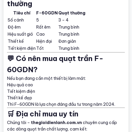
thường
Tiêu chí
F-60GDN
Quạt thường
Số cánh
5
3 – 4
Độ êm
Rất êm
Trung bình
Hiệu suất gió
Cao
Trung bình
Thiết kế
Hiện đại
Đơn giản
Tiết kiệm điện
Tốt
Trung bình
💬 Có nên mua quạt trần F-
60GDN?
Nếu bạn đang cần một thiết bị làm mát:
Hiệu quả cao
Tiết kiệm điện
Thiết kế đẹp
Thì F-60GDN là lựa chọn đáng đầu tư trong năm 2024.
🛒 Địa chỉ mua uy tín
Chúng tôi –
thegioidienlanh.com.vn
chuyên cung cấp
các dòng quạt trần chất lượng, cam kết: