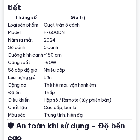
tiết
Thông số
Giá trị
Loại sản phẩm
Quạt trần 5 cánh
Model
F-60GDN
Năm ra mắt
2024
Số cánh
5 cánh
Đường kính cánh
~150 cm
Công suất
~60W
Số cấp độ gió
Nhiều cấp
Lưu lượng gió
Lớn
Động cơ
Thế hệ mới, vận hành êm
Độ ồn
Thấp
Điều khiển
Hộp số / Remote (tùy phiên bản)
Chất liệu
Cao cấp, bền bỉ
Màu sắc
Trung tính, hiện đại
🛡️ An toàn khi sử dụng – Độ bền
cao