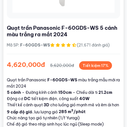
Quạt trần Panasonic F-60GDS-WS 5 cánh
màu trắng ra mắt 2024
Mã SP:
F-60GDS-WS
(21,671 đánh giá)
4,620,000đ
5,620,000đ
Tiết kiệm 17%
Quạt trần Panasonic
F-60GDS-WS
màu trắng mẫu mới ra
mắt 2024
5 cánh
– Đường kính cánh
150cm
– Chiều dài ti
21.2cm
Động cơ
DC
tiết kiệm điện, công suất
40W
Thiết kế cánh quạt
3D
cho luồng gió mạnh mẽ và êm ái hơn
3
9 cấp độ gió
, lưu lượng gió
285 m
/phút
Chức năng tạo gió tự nhiên (1/f Yuragi)
Chế độ gió theo nhịp sinh học lúc ngủ (Sleep mode)