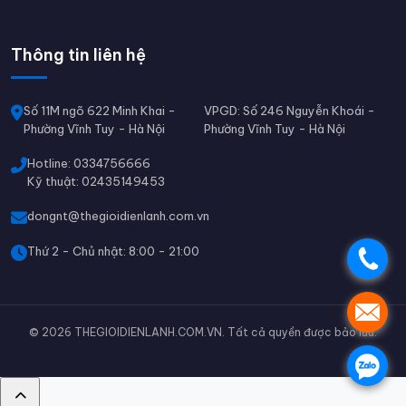
Thông tin liên hệ
Số 11M ngõ 622 Minh Khai -
VPGD: Số 246 Nguyễn Khoái -
Phường Vĩnh Tuy - Hà Nội
Phường Vĩnh Tuy - Hà Nội
Hotline: 0334756666
Kỹ thuật: 02435149453
dongnt@thegioidienlanh.com.vn
Thứ 2 - Chủ nhật: 8:00 - 21:00
.
.
© 2026 THEGIOIDIENLANH.COM.VN. Tất cả quyền được bảo lưu.
.