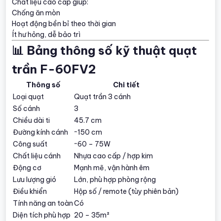
Chất liệu cao cấp giúp:
Chống ăn mòn
Hoạt động bền bỉ theo thời gian
Ít hư hỏng, dễ bảo trì
📊 Bảng thông số kỹ thuật quạt
trần F-60FV2
Thông số
Chi tiết
Loại quạt
Quạt trần 3 cánh
Số cánh
3
Chiều dài ti
45.7 cm
Đường kính cánh
~150 cm
Công suất
~60 – 75W
Chất liệu cánh
Nhựa cao cấp / hợp kim
Động cơ
Mạnh mẽ, vận hành êm
Lưu lượng gió
Lớn, phù hợp phòng rộng
Điều khiển
Hộp số / remote (tùy phiên bản)
Tính năng an toàn
Có
Diện tích phù hợp
20 – 35m²