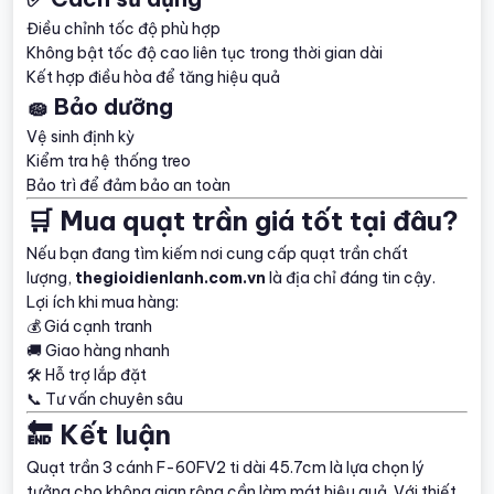
Điều chỉnh tốc độ phù hợp
Không bật tốc độ cao liên tục trong thời gian dài
Kết hợp điều hòa để tăng hiệu quả
🧽 Bảo dưỡng
Vệ sinh định kỳ
Kiểm tra hệ thống treo
Bảo trì để đảm bảo an toàn
🛒 Mua quạt trần giá tốt tại đâu?
Nếu bạn đang tìm kiếm nơi cung cấp quạt trần chất
lượng,
thegioidienlanh.com.vn
là địa chỉ đáng tin cậy.
Lợi ích khi mua hàng:
💰 Giá cạnh tranh
🚚 Giao hàng nhanh
🛠️ Hỗ trợ lắp đặt
📞 Tư vấn chuyên sâu
🔚 Kết luận
Quạt trần 3 cánh F-60FV2 ti dài 45.7cm là lựa chọn lý
tưởng cho không gian rộng cần làm mát hiệu quả. Với thiết