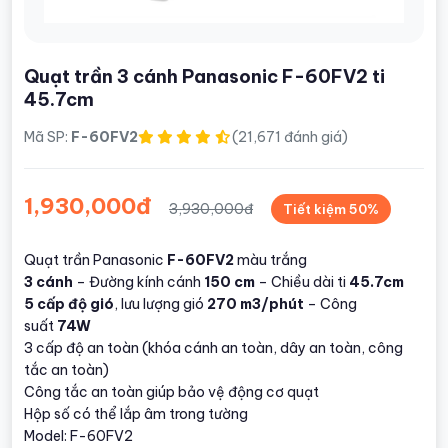
Quạt trần 3 cánh Panasonic F-60FV2 ti
45.7cm
Mã SP:
F-60FV2
(21,671 đánh giá)
1,930,000đ
3,930,000đ
Tiết kiệm 50%
Quạt trần Panasonic
F-60FV2
màu trắng
3 cánh
– Đường kính cánh
150 cm
– Chiều dài ti
45.7cm
5 cấp độ gió
, lưu lượng gió
270 m3/phút
– Công
suất
74W
3 cấp độ an toàn (khóa cánh an toàn, dây an toàn, công
tắc an toàn)
Công tắc an toàn giúp bảo vệ động cơ quạt
Hộp số có thể lắp âm trong tường
Model: F-60FV2