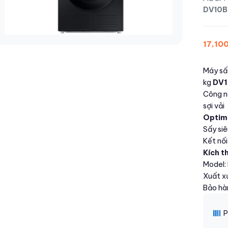
DV10
17,10
Máy sấ
kg
DV
Công 
sợi vải
Optim
Sấy siê
Kết nối
Kích t
Model
Xuất x
Bảo hà
P