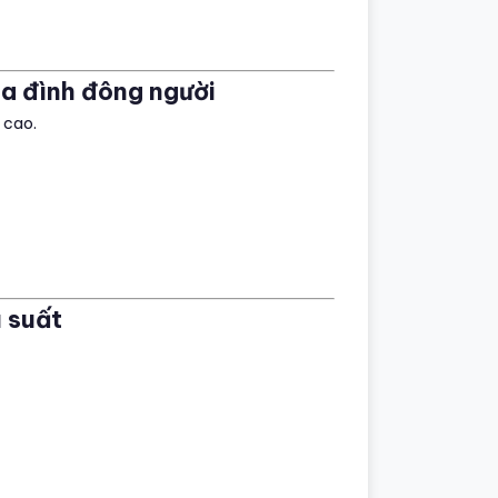
gia đình đông người
 cao.
u suất