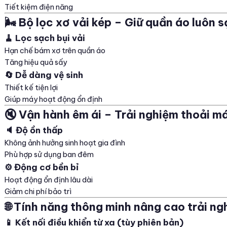
Tiết kiệm điện năng
🌬️ Bộ lọc xơ vải kép – Giữ quần áo luôn 
🧹 Lọc sạch bụi vải
Hạn chế bám xơ trên quần áo
Tăng hiệu quả sấy
🔄 Dễ dàng vệ sinh
Thiết kế tiện lợi
Giúp máy hoạt động ổn định
🔇 Vận hành êm ái – Trải nghiệm thoải má
🔈 Độ ồn thấp
Không ảnh hưởng sinh hoạt gia đình
Phù hợp sử dụng ban đêm
⚙️ Động cơ bền bỉ
Hoạt động ổn định lâu dài
Giảm chi phí bảo trì
🌐 Tính năng thông minh nâng cao trải n
📱 Kết nối điều khiển từ xa (tùy phiên bản)