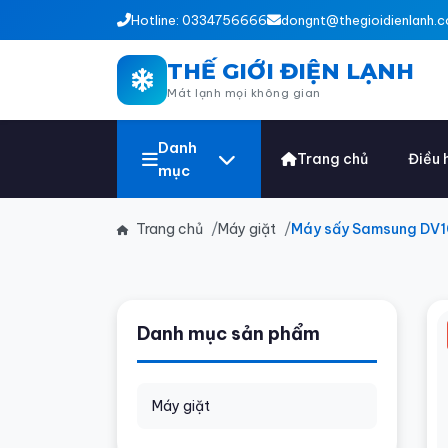
Hotline: 0334756666
dongnt@thegioidienlanh.c
THẾ GIỚI ĐIỆN LẠNH
Mát lạnh mọi không gian
Danh
Trang chủ
Điều 
mục
Trang chủ
Máy giặt
Máy sấy Samsung DV1
Danh mục sản phẩm
Máy giặt