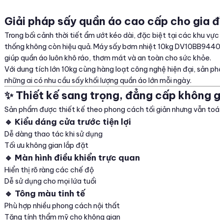
Giải pháp sấy quần áo cao cấp cho gia 
Trong bối cảnh thời tiết ẩm ướt kéo dài, đặc biệt tại các khu vự
thống không còn hiệu quả. Máy sấy bơm nhiệt 10kg DV10BB9440G
giúp quần áo luôn khô ráo, thơm mát và an toàn cho sức khỏe.
Với dung tích lớn 10kg cùng hàng loạt công nghệ hiện đại, sản 
những ai có nhu cầu sấy khối lượng quần áo lớn mỗi ngày.
✨ Thiết kế sang trọng, đẳng cấp không 
Sản phẩm được thiết kế theo phong cách tối giản nhưng vẫn toát 
🔹 Kiểu dáng cửa trước tiện lợi
Dễ dàng thao tác khi sử dụng
Tối ưu không gian lắp đặt
🔹 Màn hình điều khiển trực quan
Hiển thị rõ ràng các chế độ
Dễ sử dụng cho mọi lứa tuổi
🔹 Tông màu tinh tế
Phù hợp nhiều phong cách nội thất
Tăng tính thẩm mỹ cho không gian