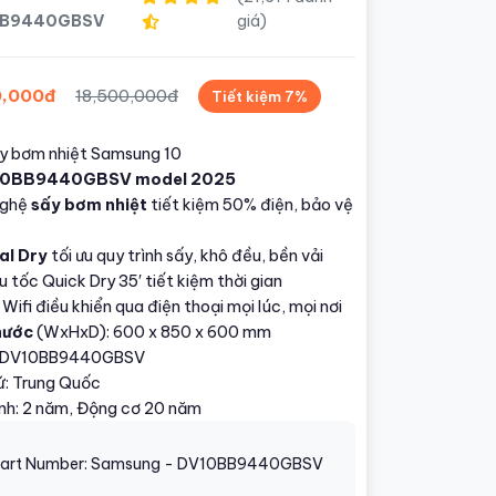
BB9440GBSV
giá)
0,000đ
18,500,000đ
Tiết kiệm 7%
y bơm nhiệt Samsung 10
10BB9440GBSV
model 2025
nghệ
sấy bơm nhiệt
tiết kiệm 50% điện, bảo vệ
al Dry
tối ưu quy trình sấy, khô đều, bền vải
u tốc Quick Dry 35′ tiết kiệm thời gian
 Wifi điều khiển qua điện thoại mọi lúc, mọi nơi
hước
(WxHxD): 600 x 850 x 600 mm
: DV10BB9440GBSV
ứ: Trung Quốc
nh: 2 năm, Động cơ 20 năm
art Number: Samsung - DV10BB9440GBSV