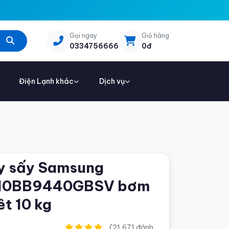
Gọi ngay
Giỏ hàng
0334756666
0đ
Điện Lạnh khác
Dịch vụ
y sấy Samsung
10BB9440GBSV bơm
êt 10 kg
(21,671 đánh