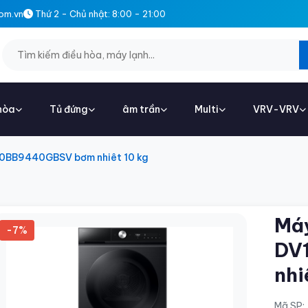
om.vn
Thứ 2 - Chủ nhật: 8:00 - 21:00
hòa
Tủ đứng
âm trần
Multi
VRV-VRV
0BB9440GBSV bơm nhiêt 10 kg
Má
-7%
DV
nhi
Mã SP: