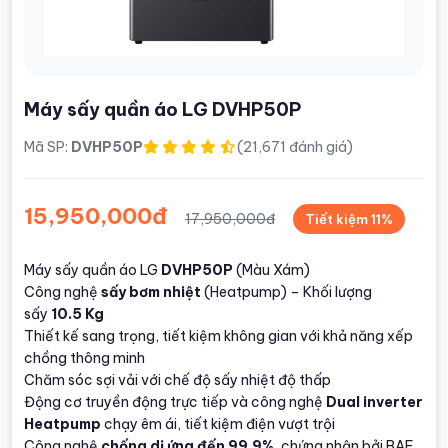
Máy sấy quần áo LG DVHP50P
Mã SP:
DVHP50P
(21,671 đánh giá)
15,950,000đ
17,950,000đ
Tiết kiệm 11%
Máy sấy quần áo LG
DVHP50P
(Màu Xám)
Công nghệ
sấy bơm nhiệt
(Heatpump) – Khối lượng
sấy
10.5 Kg
Thiết kế sang trọng, tiết kiệm không gian với khả năng xếp
chồng thông minh
Chăm sóc sợi vải với chế độ sấy nhiệt độ thấp
Động cơ truyền động trực tiếp và công nghệ
Dual inverter
Heatpump
chạy êm ái, tiết kiệm điện vượt trội
Công nghệ
chống dị ứng đến 99.9%
, chứng nhận bởi BAF