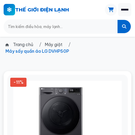
THẾ GIỚI ĐIỆN LẠNH
Trang chủ
Máy giặt
Máy sấy quần áo LG DVHP50P
-11%