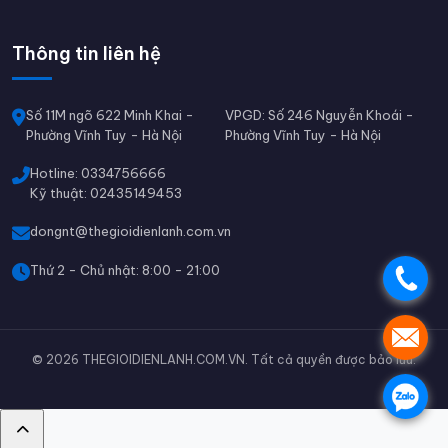
Thông tin liên hệ
Số 11M ngõ 622 Minh Khai -
VPGD: Số 246 Nguyễn Khoái -
Phường Vĩnh Tuy - Hà Nội
Phường Vĩnh Tuy - Hà Nội
Hotline: 0334756666
Kỹ thuật: 02435149453
dongnt@thegioidienlanh.com.vn
Thứ 2 - Chủ nhật: 8:00 - 21:00
.
.
© 2026 THEGIOIDIENLANH.COM.VN. Tất cả quyền được bảo lưu.
.