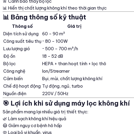
🚨 Cảnh báo thay bộ lọc
📊 Hiển thị chất lượng không khí theo thời gian thực
📊 Bảng thông số kỹ thuật
Thông số
Giá trị
Diện tích sử dụng
60 – 90 m²
Công suất tiêu thụ
~ 80 – 100W
Lưu lượng gió
~ 500 – 700 m³/h
Độ ồn
18 – 52 dB
Bộ lọc
HEPA + than hoạt tính + lọc thô
Công nghệ
Ion/Streamer
Cảm biến
Bụi, mùi, chất lượng không khí
Chế độ hoạt động
Tự động, ngủ, turbo
Nguồn điện
220V / 50Hz
🎯 Lợi ích khi sử dụng máy lọc không khí
Sản phẩm mang lại nhiều giá trị thiết thực:
🌿 Làm sạch không khí hiệu quả
😷 Giảm nguy cơ bệnh hô hấp
🦠 Loại bỏ vi khuẩn, virus