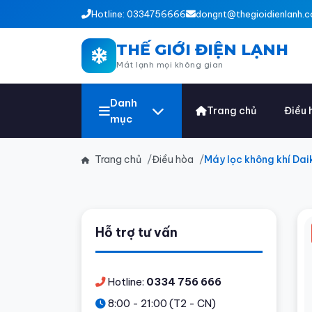
Hotline: 0334756666
dongnt@thegioidienlanh.c
THẾ GIỚI ĐIỆN LẠNH
Mát lạnh mọi không gian
Danh
Trang chủ
Điều 
mục
Trang chủ
Điều hòa
Máy lọc không khí D
Hỗ trợ tư vấn
Hotline:
0334 756 666
8:00 - 21:00 (T2 - CN)