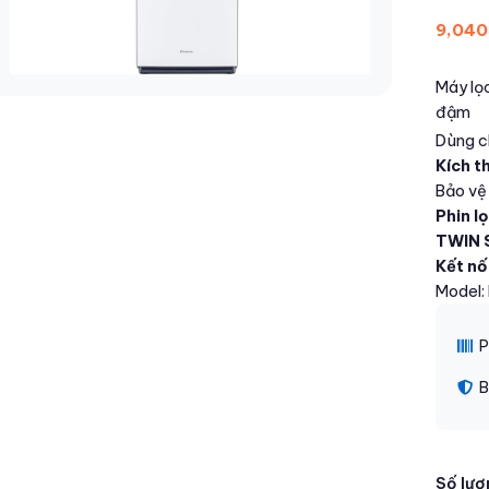
9,040
Máy lọc
đậm
Dùng c
Kích t
Bảo vệ
Phin 
TWIN 
Kết nối
Model
P
B
Số lượ