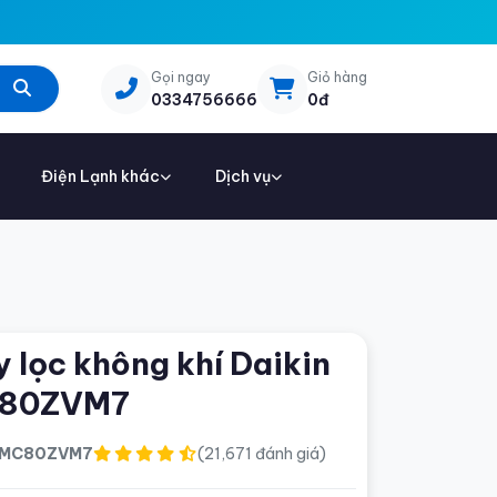
Gọi ngay
Giỏ hàng
0334756666
0đ
Điện Lạnh khác
Dịch vụ
 lọc không khí Daikin
80ZVM7
MC80ZVM7
(21,671 đánh giá)