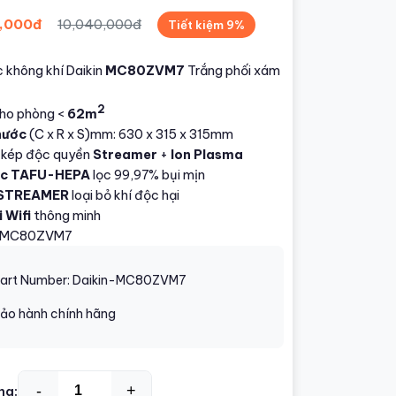
,000đ
10,040,000đ
Tiết kiệm 9%
 không khí Daikin
MC80ZVM7
Trắng phối xám
2
ho phòng <
62m
hước
(C x R x S)mm: 630 x 315 x 315mm
 kép độc quyền
Streamer
+
Ion Plasma
lọc TAFU-HEPA
lọc 99,97% bụi mịn
STREAMER
loại bỏ khí độc hại
 Wifi
thông minh
: MC80ZVM7
art Number: Daikin-MC80ZVM7
ảo hành chính hãng
-
+
ng: