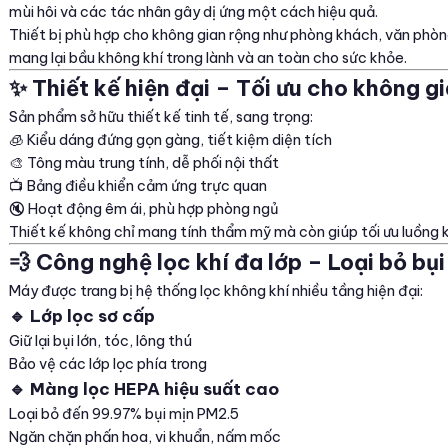
mùi hôi và các tác nhân gây dị ứng một cách hiệu quả.
Thiết bị phù hợp cho không gian rộng như phòng khách, văn phò
mang lại bầu không khí trong lành và an toàn cho sức khỏe.
✨ Thiết kế hiện đại – Tối ưu cho không g
Sản phẩm sở hữu thiết kế tinh tế, sang trọng:
🧊 Kiểu dáng đứng gọn gàng, tiết kiệm diện tích
🎨 Tông màu trung tính, dễ phối nội thất
📺 Bảng điều khiển cảm ứng trực quan
🔇 Hoạt động êm ái, phù hợp phòng ngủ
Thiết kế không chỉ mang tính thẩm mỹ mà còn giúp tối ưu luồng k
💨 Công nghệ lọc khí đa lớp – Loại bỏ bụi
Máy được trang bị hệ thống lọc không khí nhiều tầng hiện đại:
🔹 Lớp lọc sơ cấp
Giữ lại bụi lớn, tóc, lông thú
Bảo vệ các lớp lọc phía trong
🔹 Màng lọc HEPA hiệu suất cao
Loại bỏ đến 99.97% bụi mịn PM2.5
Ngăn chặn phấn hoa, vi khuẩn, nấm mốc