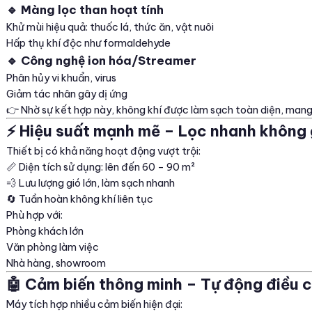
🔹 Màng lọc than hoạt tính
Khử mùi hiệu quả: thuốc lá, thức ăn, vật nuôi
Hấp thụ khí độc như formaldehyde
🔹 Công nghệ ion hóa/Streamer
Phân hủy vi khuẩn, virus
Giảm tác nhân gây dị ứng
👉 Nhờ sự kết hợp này, không khí được làm sạch toàn diện, mang 
⚡ Hiệu suất mạnh mẽ – Lọc nhanh không 
Thiết bị có khả năng hoạt động vượt trội:
📏 Diện tích sử dụng: lên đến 60 – 90 m²
💨 Lưu lượng gió lớn, làm sạch nhanh
🔄 Tuần hoàn không khí liên tục
Phù hợp với:
Phòng khách lớn
Văn phòng làm việc
Nhà hàng, showroom
🤖 Cảm biến thông minh – Tự động điều 
Máy tích hợp nhiều cảm biến hiện đại: