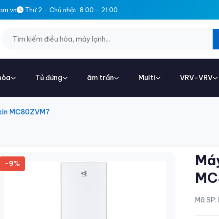
om.vn
Thứ 2 - Chủ nhật: 8:00 - 21:00
hòa
Tủ đứng
âm trần
Multi
VRV-VRV
aikin MC80ZVM7
Máy
-9%
MC
Mã SP: