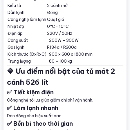
Kiểu tủ
2 cánh mở
Dàn lạnh
Đồng
Công nghệ làm lạnh
Quạt gió
Nhiệt độ
0°C ~ 10°C
Điện áp
220V / 50Hz
Công suất
~200W – 300W
Gas lạnh
R134a / R600a
Kích thước (DxRxC)
~900 x 600 x 1800 mm
Trọng lượng
~80 – 100 kg
🔷 Ưu điểm nổi bật của tủ mát 2
cánh 526 lít
✅ Tiết kiệm điện
Công nghệ tối ưu giúp giảm chi phí vận hành.
✅ Làm lạnh nhanh
Dàn đồng cho hiệu suất cao.
✅ Bền bỉ theo thời gian