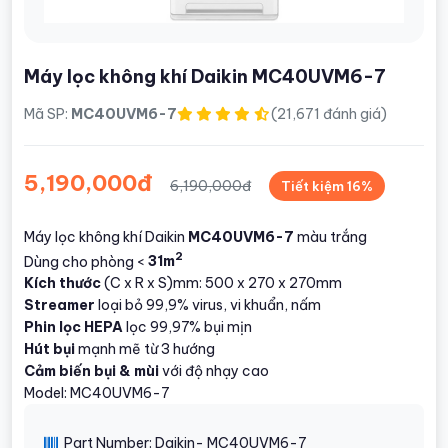
Máy lọc không khí Daikin MC40UVM6-7
Mã SP:
MC40UVM6-7
(21,671 đánh giá)
5,190,000đ
6,190,000đ
Tiết kiệm 16%
Máy lọc không khí Daikin
MC40UVM6-7
màu trắng
2
Dùng cho phòng <
31m
Kích thước
(C x R x S)mm: 500 x 270 x 270mm
Streamer
loại bỏ 99,9% virus, vi khuẩn, nấm
Phin lọc HEPA
lọc 99,97% bụi mịn
Hút bụi
mạnh mẽ từ 3 hướng
Cảm biến bụi & mùi
với độ nhạy cao
Model: MC40UVM6-7
Part Number: Daikin- MC40UVM6-7