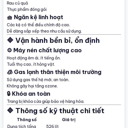
Rau củ quả
Thực phẩm đóng gói
🧺 Ngăn kệ linh hoạt
Các kệ có thể điều chỉnh độ cao.
Dễ dàng sắp xếp theo nhu cầu sử dụng.
🔷 Vận hành bền bỉ, ổn định
⚙️ Máy nén chất lượng cao
Hoạt động êm ái, ít tiếng ồn.
Tuổi thọ cao, ít hỏng vặt.
🧊 Gas lạnh thân thiện môi trường
Sử dụng gas thế hệ mới, an toàn.
Không gây hại tầng ozone.
🔒 Khóa an toàn
Trang bị khóa cửa giúp bảo vệ hàng hóa.
🔷 Thông số kỹ thuật chi tiết
Thông số
Giá trị
Dung tích tổng
526 lít