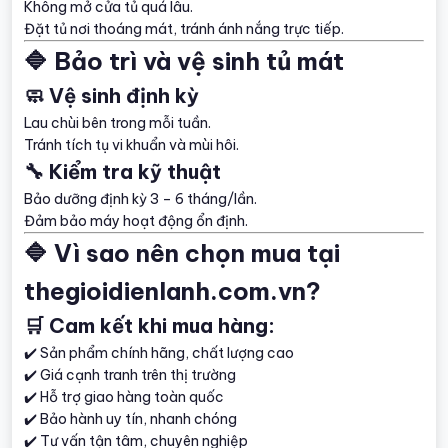
Không mở cửa tủ quá lâu.
Đặt tủ nơi thoáng mát, tránh ánh nắng trực tiếp.
🔷 Bảo trì và vệ sinh tủ mát
🧼 Vệ sinh định kỳ
Lau chùi bên trong mỗi tuần.
Tránh tích tụ vi khuẩn và mùi hôi.
🔧 Kiểm tra kỹ thuật
Bảo dưỡng định kỳ 3 – 6 tháng/lần.
Đảm bảo máy hoạt động ổn định.
🔷 Vì sao nên chọn mua tại
thegioidienlanh.com.vn?
🛒 Cam kết khi mua hàng:
✔️ Sản phẩm chính hãng, chất lượng cao
✔️ Giá cạnh tranh trên thị trường
✔️ Hỗ trợ giao hàng toàn quốc
✔️ Bảo hành uy tín, nhanh chóng
✔️ Tư vấn tận tâm, chuyên nghiệp