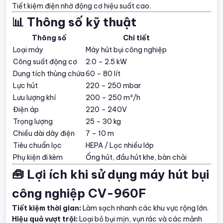
Tiết kiệm điện nhờ động cơ hiệu suất cao.
📊 Thông số kỹ thuật
Thông số
Chi tiết
Loại máy
Máy hút bụi công nghiệp
Công suất động cơ
2.0 – 2.5 kW
Dung tích thùng chứa
60 – 80 lít
Lực hút
220 – 250 mbar
Lưu lượng khí
200 – 250 m³/h
Điện áp
220 – 240V
Trọng lượng
25 – 30 kg
Chiều dài dây điện
7 – 10 m
Tiêu chuẩn lọc
HEPA / Lọc nhiều lớp
Phụ kiện đi kèm
Ống hút, đầu hút khe, bàn chải
🧰 Lợi ích khi sử dụng máy hút bụi
công nghiệp CV-960F
Tiết kiệm thời gian:
Làm sạch nhanh các khu vực rộng lớn.
Hiệu quả vượt trội:
Loại bỏ bụi mịn, vụn rác và các mảnh