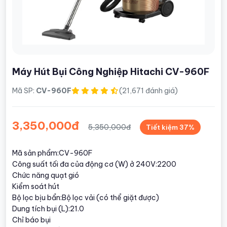
Máy Hút Bụi Công Nghiệp Hitachi CV-960F
Mã SP:
CV-960F
(21,671 đánh giá)
3,350,000đ
5,350,000đ
Tiết kiệm 37%
Mã sản phẩm:CV-960F
Công suất tối đa của động cơ (W) ở 240V:2200
Chức năng quạt gió
Kiểm soát hút
Bộ lọc bịu bẩn:Bộ lọc vải (có thể giặt được)
Dung tích bụi (L):21.0
Chỉ báo bụi