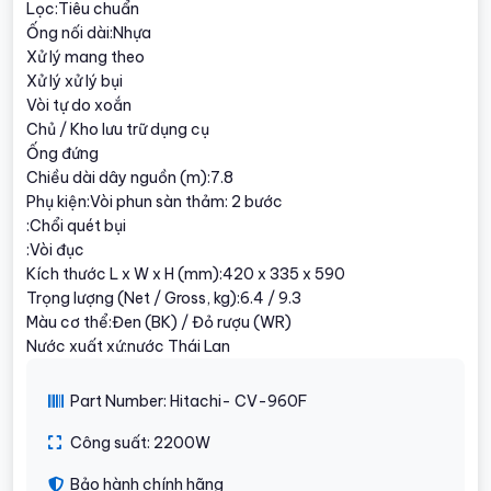
Lọc:Tiêu chuẩn
Ống nối dài:Nhựa
Xử lý mang theo
Xử lý xử lý bụi
Vòi tự do xoắn
Chủ / Kho lưu trữ dụng cụ
Ống đứng
Chiều dài dây nguồn (m):7.8
Phụ kiện:Vòi phun sàn thảm: 2 bước
:Chổi quét bụi
:Vòi đục
Kích thước L x W x H (mm):420 x 335 x 590
Trọng lượng (Net / Gross, kg):6.4 / 9.3
Màu cơ thể:Đen (BK) / Đỏ rượu (WR)
Nước xuất xứ:nước Thái Lan
Part Number: Hitachi- CV-960F
Công suất: 2200W
Bảo hành chính hãng