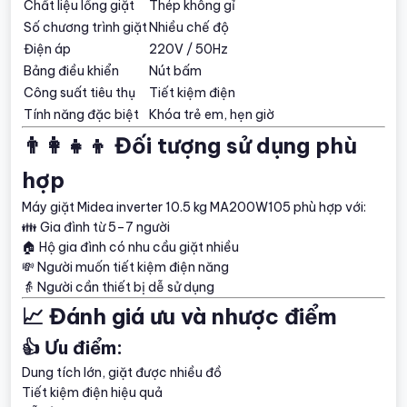
Chất liệu lồng giặt
Thép không gỉ
Số chương trình giặt
Nhiều chế độ
Điện áp
220V / 50Hz
Bảng điều khiển
Nút bấm
Công suất tiêu thụ
Tiết kiệm điện
Tính năng đặc biệt
Khóa trẻ em, hẹn giờ
👨‍👩‍👧‍👦 Đối tượng sử dụng phù
hợp
Máy giặt Midea inverter 10.5 kg MA200W105 phù hợp với:
👪 Gia đình từ 5–7 người
🏠 Hộ gia đình có nhu cầu giặt nhiều
💸 Người muốn tiết kiệm điện năng
👵 Người cần thiết bị dễ sử dụng
📈 Đánh giá ưu và nhược điểm
👍 Ưu điểm:
Dung tích lớn, giặt được nhiều đồ
Tiết kiệm điện hiệu quả