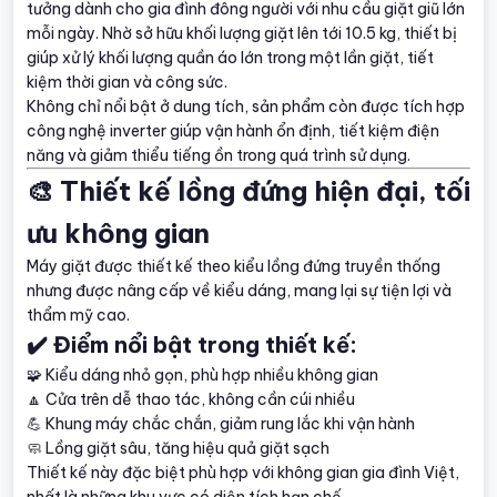
tưởng dành cho gia đình đông người với nhu cầu giặt giũ lớn
mỗi ngày. Nhờ sở hữu khối lượng giặt lên tới 10.5 kg, thiết bị
giúp xử lý khối lượng quần áo lớn trong một lần giặt, tiết
kiệm thời gian và công sức.
Không chỉ nổi bật ở dung tích, sản phẩm còn được tích hợp
công nghệ inverter giúp vận hành ổn định, tiết kiệm điện
năng và giảm thiểu tiếng ồn trong quá trình sử dụng.
🎨 Thiết kế lồng đứng hiện đại, tối
ưu không gian
Máy giặt được thiết kế theo kiểu lồng đứng truyền thống
nhưng được nâng cấp về kiểu dáng, mang lại sự tiện lợi và
thẩm mỹ cao.
✔️ Điểm nổi bật trong thiết kế:
🧩 Kiểu dáng nhỏ gọn, phù hợp nhiều không gian
🔼 Cửa trên dễ thao tác, không cần cúi nhiều
💪 Khung máy chắc chắn, giảm rung lắc khi vận hành
🧼 Lồng giặt sâu, tăng hiệu quả giặt sạch
Thiết kế này đặc biệt phù hợp với không gian gia đình Việt,
nhất là những khu vực có diện tích hạn chế.