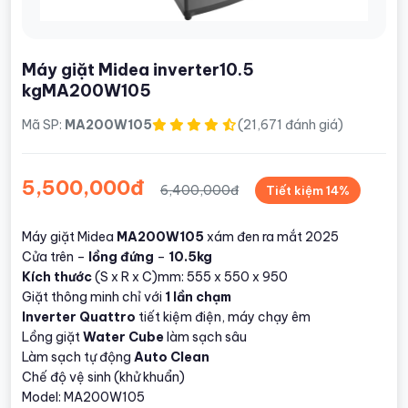
Máy giặt Midea inverter10.5
kgMA200W105
Mã SP:
MA200W105
(21,671 đánh giá)
5,500,000đ
6,400,000đ
Tiết kiệm 14%
Máy giặt Midea
MA200W105
xám đen ra mắt 2025
Cửa trên –
lồng đứng
–
10.5kg
Kích thước
(S x R x C)mm: 555 x 550 x 950
Giặt thông minh chỉ với
1 lần chạm
Inverter Quattro
tiết kiệm điện, máy chạy êm
Lồng giặt
Water Cube
làm sạch sâu
Làm sạch tự động
Auto Clean
Chế độ vệ sinh (khử khuẩn)
Model: MA200W105