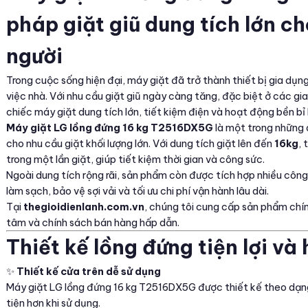
pháp giặt giũ dung tích lớn c
người
Trong cuộc sống hiện đại, máy giặt đã trở thành thiết bị gia dụn
việc nhà. Với nhu cầu giặt giũ ngày càng tăng, đặc biệt ở các gi
chiếc máy giặt dung tích lớn, tiết kiệm điện và hoạt động bền bỉ l
Máy giặt LG lồng đứng 16 kg T2516DX5G
là một trong những 
cho nhu cầu giặt khối lượng lớn. Với dung tích giặt lên đến
16kg
, 
trong một lần giặt, giúp tiết kiệm thời gian và công sức.
Ngoài dung tích rộng rãi, sản phẩm còn được tích hợp nhiều công 
làm sạch, bảo vệ sợi vải và tối ưu chi phí vận hành lâu dài.
Tại
thegioidienlanh.com.vn
, chúng tôi cung cấp sản phẩm chín
tâm và chính sách bán hàng hấp dẫn.
Thiết kế lồng đứng tiện lợi và 
✨
Thiết kế cửa trên dễ sử dụng
Máy giặt LG lồng đứng 16 kg T2516DX5G được thiết kế theo dạng
tiện hơn khi sử dụng.