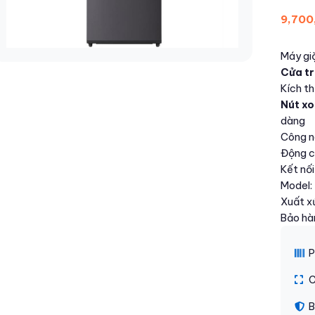
9,700
Máy gi
Cửa t
Kích th
Nút x
dàng
Công 
Động 
Kết nối
Model
Xuất xứ
Bảo hà
P
C
B