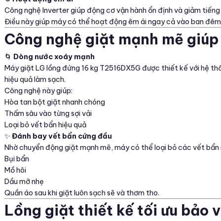
Công nghệ Inverter giúp động cơ vận hành ổn định và giảm tiếng ồ
Điều này giúp máy có thể hoạt động êm ái ngay cả vào ban đêm
Công nghệ giặt mạnh mẽ giúp 
🌀
Dòng nước xoáy mạnh
Máy giặt LG lồng đứng 16 kg T2516DX5G được thiết kế với hệ th
hiệu quả làm sạch.
Công nghệ này giúp:
Hòa tan bột giặt nhanh chóng
Thấm sâu vào từng sợi vải
Loại bỏ vết bẩn hiệu quả
✨
Đánh bay vết bẩn cứng đầu
Nhờ chuyển động giặt mạnh mẽ, máy có thể loại bỏ các vết bẩn 
Bụi bẩn
Mồ hôi
Dầu mỡ nhẹ
Quần áo sau khi giặt luôn sạch sẽ và thơm tho.
Lồng giặt thiết kế tối ưu bảo v