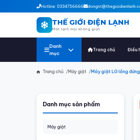
Hotline: 0334756666
dongnt@thegioidienlanh.c
THẾ GIỚI ĐIỆN LẠNH
Mát lạnh mọi không gian
Danh
Trang chủ
Điều 
mục
Trang chủ
Máy giặt
Máy giặt LG lồng đứn
Danh mục sản phẩm
Máy giặt