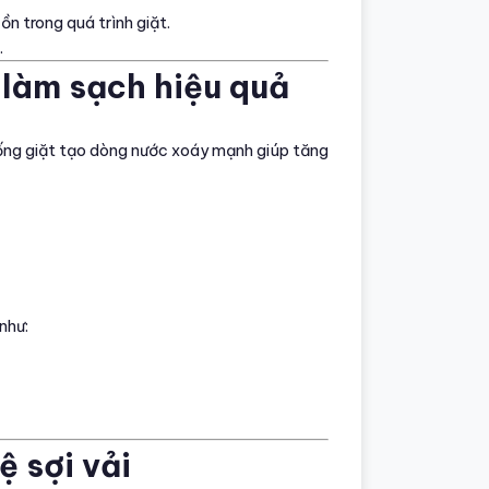
n trong quá trình giặt.
.
làm sạch hiệu quả
ống giặt tạo dòng nước xoáy mạnh giúp tăng
như:
ệ sợi vải