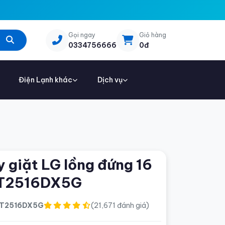
Gọi ngay
Giỏ hàng
0334756666
0đ
Điện Lạnh khác
Dịch vụ
 giặt LG lồng đứng 16
 T2516DX5G
T2516DX5G
(21,671 đánh giá)