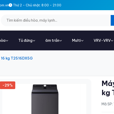
om.vn
Thứ 2 - Chủ nhật: 8:00 - 21:00
hòa
Tủ đứng
âm trần
Multi
VRV-VRV
g 16 kg T2516DX5G
Máy
-29%
kg
Mã SP: