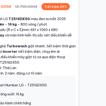
,000đ
13,700,000đ
Tiết kiệm 29%
ặt LG
T2516DX5G
màu đen ra mắt 2025
rên
–
16 kg
– 800 vòng / phút
ước (R x C x S)mm: 651 x 1060 x 680
oay
và màn hình hiển thị sắc nét điều khiển dễ
nghệ
Turbowash
giặt nhanh, tiết kiệm thời gian
cơ
Inverter
tiết kiệm điện, chạy êm ái
 điều khiển máy giặt từ xa qua điện thoại
: T2516DX5G
: Thái Lan
nh: 2 năm, động cơ 10 năm
art Number: LG - T2516DX5G
ông suất: 16 kg
ảo hành chính hãng