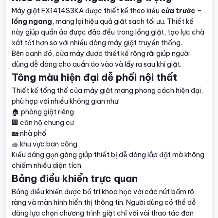
Máy giặt FX1414S3KA được thiết kế theo kiểu
cửa trước –
lồng ngang
, mang lại hiệu quả giặt sạch tối ưu. Thiết kế
này giúp quần áo được đảo đều trong lồng giặt, tạo lực chà
xát tốt hơn so với nhiều dòng máy giặt truyền thống.
Bên cạnh đó, cửa máy được thiết kế rộng rãi giúp người
dùng dễ dàng cho quần áo vào và lấy ra sau khi giặt.
Tông màu hiện đại dễ phối nội thất
Thiết kế tổng thể của máy giặt mang phong cách hiện đại,
phù hợp với nhiều không gian như:
🏠 phòng giặt riêng
🏢 căn hộ chung cư
🏡 nhà phố
🧺 khu vực ban công
Kiểu dáng gọn gàng giúp thiết bị dễ dàng lắp đặt mà không
chiếm nhiều diện tích.
Bảng điều khiển trực quan
Bảng điều khiển được bố trí khoa học với các nút bấm rõ
ràng và màn hình hiển thị thông tin. Người dùng có thể dễ
dàng lựa chọn chương trình giặt chỉ với vài thao tác đơn