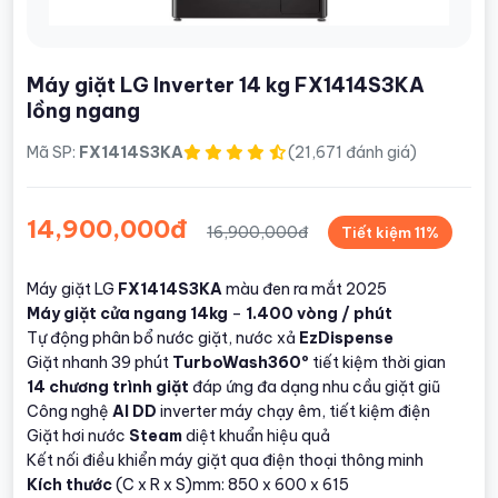
Máy giặt LG Inverter 14 kg FX1414S3KA
lồng ngang
Mã SP:
FX1414S3KA
(21,671 đánh giá)
14,900,000đ
16,900,000đ
Tiết kiệm 11%
Máy giặt LG
FX1414S3KA
màu đen ra mắt 2025
Máy giặt cửa ngang 14kg
–
1.400 vòng / phút
Tự động phân bổ nước giặt, nước xả
EzDispense
Giặt nhanh 39 phút
TurboWash360º
tiết kiệm thời gian
14 chương trình giặt
đáp ứng đa dạng nhu cầu giặt giũ
Công nghệ
AI DD
inverter máy chạy êm, tiết kiệm điện
Giặt hơi nước
Steam
diệt khuẩn hiệu quả
Kết nối điều khiển máy giặt qua điện thoại thông minh
Kích thước
(C x R x S)mm: 850 x 600 x 615