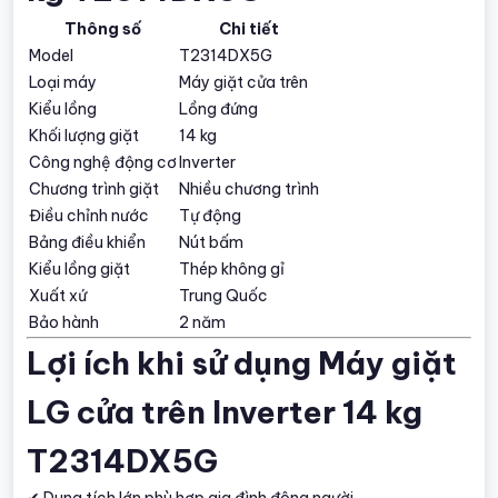
Thông số
Chi tiết
Model
T2314DX5G
Loại máy
Máy giặt cửa trên
Kiểu lồng
Lồng đứng
Khối lượng giặt
14 kg
Công nghệ động cơ
Inverter
Chương trình giặt
Nhiều chương trình
Điều chỉnh nước
Tự động
Bảng điều khiển
Nút bấm
Kiểu lồng giặt
Thép không gỉ
Xuất xứ
Trung Quốc
Bảo hành
2 năm
Lợi ích khi sử dụng Máy giặt
LG cửa trên Inverter 14 kg
T2314DX5G
✔ Dung tích lớn phù hợp gia đình đông người