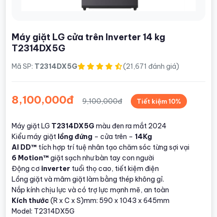
Máy giặt LG cửa trên Inverter 14 kg
T2314DX5G
Mã SP:
T2314DX5G
(21,671 đánh giá)
8,100,000đ
9,100,000đ
Tiết kiệm 10%
Máy giặt LG
T2314DX5G
màu đen ra mắt 2024
Kiểu máy giặt
lồng đứng
– cửa trên –
14Kg
AI DD™
tích hợp trí tuệ nhân tạo chăm sóc từng sợi vại
6 Motion™
giặt sạch như bàn tay con người
Động cơ
inverter
tuổi thọ cao, tiết kiệm điện
Lồng giặt và mâm giặt làm bằng thép không gỉ.
Nắp kính chịu lực và có trợ lực mạnh mẽ, an toàn
Kích thước
(R x C x S)mm: 590 x 1043 x 645mm
Model: T2314DX5G