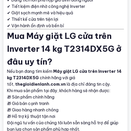
✔ Tiết kiệm điện nhờ công nghệ Inverter
✔ Giặt sạch mạnh mẽ và hiệu quả
✔ Thiết kế cửa trên tiện lợi
✔ Vận hành ổn định và bền bỉ
Mua Máy giặt LG cửa trên
Inverter 14 kg T2314DX5G ở
đâu uy tín?
Nếu bạn đang tìm kiếm
Máy giặt LG cửa trên Inverter 14
kg T2314DX5G
chính hãng với giá
tốt,
thegioidienlanh.com.vn
là địa chỉ đáng tin cậy.
Khi mua sản phẩm tại đây, khách hàng sẽ nhận được:
🎁 Sản phẩm chính hãng
🎁 Giá bán cạnh tranh
🎁 Giao hàng nhanh chóng
🎁 Hỗ trợ kỹ thuật tận nơi
Đội ngũ tư vấn của chúng tôi luôn sẵn sàng hỗ trợ để giúp
bạn lựa chọn sản phẩm phù hợp nhất.