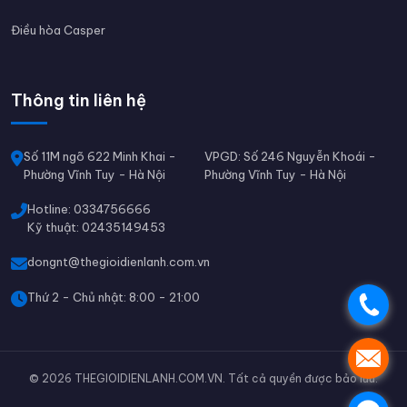
Điều hòa Casper
Thông tin liên hệ
Số 11M ngõ 622 Minh Khai -
VPGD: Số 246 Nguyễn Khoái -
Phường Vĩnh Tuy - Hà Nội
Phường Vĩnh Tuy - Hà Nội
Hotline: 0334756666
Kỹ thuật: 02435149453
dongnt@thegioidienlanh.com.vn
Thứ 2 - Chủ nhật: 8:00 - 21:00
.
.
© 2026 THEGIOIDIENLANH.COM.VN. Tất cả quyền được bảo lưu.