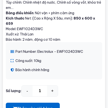
Tùy chỉnh: Chỉnh nhiệt độ nước, Chỉnh số vòng vắt, khóa trẻ
em…
Bảng điều khiển
: Nút vặn + phím cảm ứng
Kích thước
Net: (Cao x Rộng X Sâu, mm):
850 x 600 x
659
Model: EWF1024D3WC
Xuất xứ: Thái Lan
Bảo hành: 2 năm, động cơ 10 năm
Part Number: Electrolux - EWF1024D3WC
Công suất: 10kg
Bảo hành chính hãng
-
+
Số lượng: