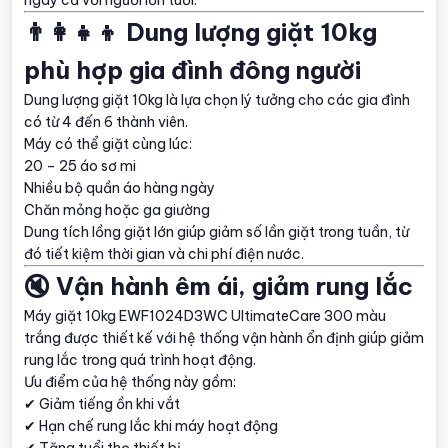
👨‍👩‍👧‍👦 Dung lượng giặt 10kg
phù hợp gia đình đông người
Dung lượng giặt 10kg là lựa chọn lý tưởng cho các gia đình
có từ 4 đến 6 thành viên.
Máy có thể giặt cùng lúc:
20 – 25 áo sơ mi
Nhiều bộ quần áo hàng ngày
Chăn mỏng hoặc ga giường
Dung tích lồng giặt lớn giúp giảm số lần giặt trong tuần, từ
đó tiết kiệm thời gian và chi phí điện nước.
🔇 Vận hành êm ái, giảm rung lắc
Máy giặt 10kg EWF1024D3WC UltimateCare 300 màu
trắng được thiết kế với hệ thống vận hành ổn định giúp giảm
rung lắc trong quá trình hoạt động.
Ưu điểm của hệ thống này gồm:
✔ Giảm tiếng ồn khi vắt
✔ Hạn chế rung lắc khi máy hoạt động
✔ Tăng tuổi thọ thiết bị