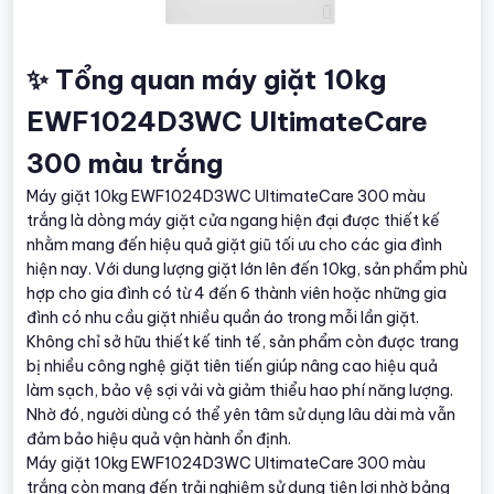
✨ Tổng quan máy giặt 10kg
EWF1024D3WC UltimateCare
300 màu trắng
Máy giặt 10kg EWF1024D3WC UltimateCare 300 màu
trắng là dòng máy giặt cửa ngang hiện đại được thiết kế
nhằm mang đến hiệu quả giặt giũ tối ưu cho các gia đình
hiện nay. Với dung lượng giặt lớn lên đến 10kg, sản phẩm phù
hợp cho gia đình có từ 4 đến 6 thành viên hoặc những gia
đình có nhu cầu giặt nhiều quần áo trong mỗi lần giặt.
Không chỉ sở hữu thiết kế tinh tế, sản phẩm còn được trang
bị nhiều công nghệ giặt tiên tiến giúp nâng cao hiệu quả
làm sạch, bảo vệ sợi vải và giảm thiểu hao phí năng lượng.
Nhờ đó, người dùng có thể yên tâm sử dụng lâu dài mà vẫn
đảm bảo hiệu quả vận hành ổn định.
Máy giặt 10kg EWF1024D3WC UltimateCare 300 màu
trắng còn mang đến trải nghiệm sử dụng tiện lợi nhờ bảng