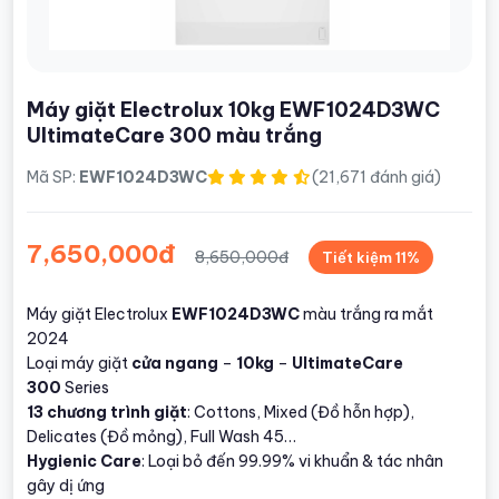
Máy giặt Electrolux 10kg EWF1024D3WC
UltimateCare 300 màu trắng
Mã SP:
EWF1024D3WC
(21,671 đánh giá)
7,650,000đ
8,650,000đ
Tiết kiệm 11%
Máy giặt Electrolux
EWF1024D3WC
màu trắng ra mắt
2024
Loại máy giặt
cửa ngang
–
10kg
–
UltimateCare
300
Series
13 chương trình giặt
: Cottons, Mixed (Đồ hỗn hợp),
Delicates (Đồ mỏng), Full Wash 45…
Hygienic Care
: Loại bỏ đến 99.99% vi khuẩn & tác nhân
gây dị ứng