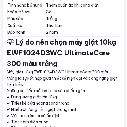
Tính năng bổ sung
Thêm quần áo khi đang giặt
Khóa trẻ em
Có
Màu sắc
Trắng
Xuất xứ
Thái Lan
Bảo hành
2 năm
💡 Lý do nên chọn máy giặt 10kg
EWF1024D3WC UltimateCare
300 màu trắng
Máy giặt 10kg EWF1024D3WC UltimateCare 300 màu
trắng là sự kết hợp giữa thiết kế hiện đại và công nghệ giặt
tiên tiến.
Những ưu điểm nổi bật của sản phẩm gồm:
✔ Dung lượng giặt lớn 10kg
✔ Thiết kế cửa ngang sang trọng
✔ Nhiều chương trình giặt thông minh
✔ Vận hành êm ái và ổn định
✔ Tiết kiệm điện nước