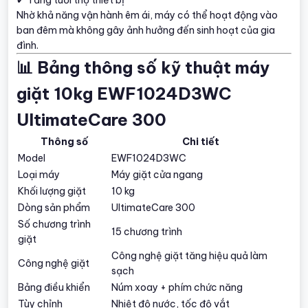
Nhờ khả năng vận hành êm ái, máy có thể hoạt động vào
ban đêm mà không gây ảnh hưởng đến sinh hoạt của gia
đình.
📊 Bảng thông số kỹ thuật máy
giặt 10kg EWF1024D3WC
UltimateCare 300
Thông số
Chi tiết
Model
EWF1024D3WC
Loại máy
Máy giặt cửa ngang
Khối lượng giặt
10 kg
Dòng sản phẩm
UltimateCare 300
Số chương trình
15 chương trình
giặt
Công nghệ giặt tăng hiệu quả làm
Công nghệ giặt
sạch
Bảng điều khiển
Núm xoay + phím chức năng
Tùy chỉnh
Nhiệt độ nước, tốc độ vắt