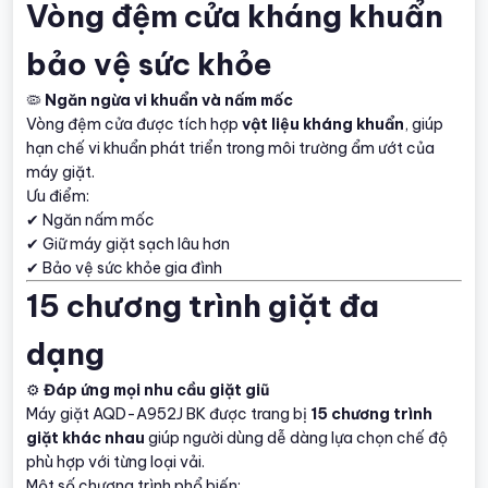
Vòng đệm cửa kháng khuẩn
bảo vệ sức khỏe
🦠
Ngăn ngừa vi khuẩn và nấm mốc
Vòng đệm cửa được tích hợp
vật liệu kháng khuẩn
, giúp
hạn chế vi khuẩn phát triển trong môi trường ẩm ướt của
máy giặt.
Ưu điểm:
✔ Ngăn nấm mốc
✔ Giữ máy giặt sạch lâu hơn
✔ Bảo vệ sức khỏe gia đình
15 chương trình giặt đa
dạng
⚙️
Đáp ứng mọi nhu cầu giặt giũ
Máy giặt AQD-A952J BK được trang bị
15 chương trình
giặt khác nhau
giúp người dùng dễ dàng lựa chọn chế độ
phù hợp với từng loại vải.
Một số chương trình phổ biến: