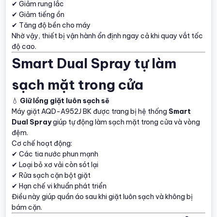
✔ Giảm rung lắc
✔ Giảm tiếng ồn
✔ Tăng độ bền cho máy
Nhờ vậy, thiết bị vận hành ổn định ngay cả khi quay vắt tốc
độ cao.
Smart Dual Spray tự làm
sạch mặt trong cửa
💧
Giữ lồng giặt luôn sạch sẽ
Máy giặt AQD-A952J BK được trang bị hệ thống
Smart
Dual Spray
giúp tự động làm sạch mặt trong cửa và vòng
đệm.
Cơ chế hoạt động:
✔ Các tia nước phun mạnh
✔ Loại bỏ xơ vải còn sót lại
✔ Rửa sạch cặn bột giặt
✔ Hạn chế vi khuẩn phát triển
Điều này giúp quần áo sau khi giặt luôn sạch và không bị
bám cặn.