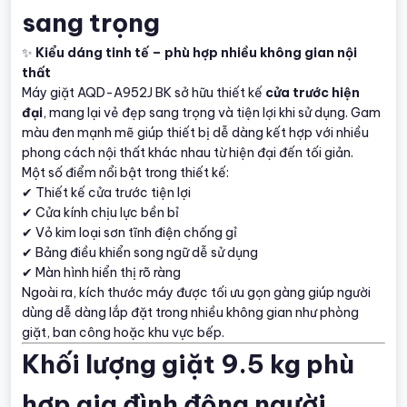
sang trọng
✨
Kiểu dáng tinh tế – phù hợp nhiều không gian nội
thất
Máy giặt AQD-A952J BK sở hữu thiết kế
cửa trước hiện
đại
, mang lại vẻ đẹp sang trọng và tiện lợi khi sử dụng. Gam
màu đen mạnh mẽ giúp thiết bị dễ dàng kết hợp với nhiều
phong cách nội thất khác nhau từ hiện đại đến tối giản.
Một số điểm nổi bật trong thiết kế:
✔ Thiết kế cửa trước tiện lợi
✔ Cửa kính chịu lực bền bỉ
✔ Vỏ kim loại sơn tĩnh điện chống gỉ
✔ Bảng điều khiển song ngữ dễ sử dụng
✔ Màn hình hiển thị rõ ràng
Ngoài ra, kích thước máy được tối ưu gọn gàng giúp người
dùng dễ dàng lắp đặt trong nhiều không gian như phòng
giặt, ban công hoặc khu vực bếp.
Khối lượng giặt 9.5 kg phù
hợp gia đình đông người