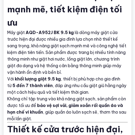
mạnh mẽ, tiết kiệm điện tối
ưu
Máy giặt
AQD-A952J BK 9.5 kg
là dòng máy giặt cửa
trước hiện đại được nhiều gia đình lựa chọn nhờ thiết kế
sang trọng, khả năng giặt sạch mạnh mẽ và công nghệ tiết
kiệm điện tiên tiến. Sản phẩm được trang bị nhiều tính năng
thông minh như giặt hơi nước, lồng giặt lớn, chương trình
giặt đa dạng và hệ thống cân bằng thông minh giúp máy
vận hành ổn định và bền bỉ.
Với
khối lượng giặt 9.5 kg
, thiết bị phù hợp cho gia đình
từ
5 đến 7 thành viên
, đáp ứng nhu cầu giặt giũ hằng ngày
một cách hiệu quả và tiết kiệm thời gian.
Không chỉ tập trung vào khả năng giặt sạch, sản phẩm còn
được tối ưu để
bảo vệ sợi vải, giảm xoắn rối quần áo và
hạn chế vi khuẩn
, giúp quần áo luôn sạch sẽ, thơm tho sau
mỗi lần giặt.
Thiết kế cửa trước hiện đại,