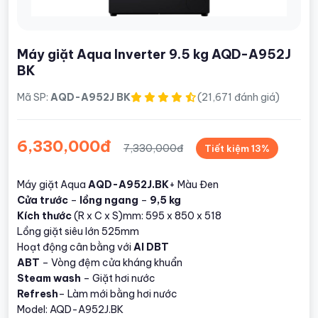
Máy giặt Aqua Inverter 9.5 kg AQD-A952J
BK
Mã SP:
AQD-A952J BK
(21,671 đánh giá)
6,330,000đ
7,330,000đ
Tiết kiệm 13%
Máy giặt Aqua
AQD-A952J.BK
+ Màu Đen
Cửa trước
–
lồng ngang
–
9,5 kg
Kích thước
(R x C x S)mm: 595 x 850 x 518
Lồng giặt siêu lớn 525mm
Hoạt động cân bằng với
AI DBT
ABT
– Vòng đệm cửa kháng khuẩn
Steam wash
– Giặt hơi nước
Refresh
– Làm mới bằng hơi nước
Model: AQD-A952J.BK