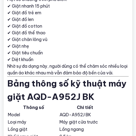
✔ Giặt nhanh 15 phút
✔ Giặt đồ trẻ em
✔ Giặt đồ len
✔ Giặt đồ cotton
✔ Giặt đồ thể thao
✔ Giặt chăn lông vũ
✔ Giặt nhẹ
✔ Giặt tiêu chuẩn
✔ Diệt khuẩn
Nhờ sự đa dạng này, người dùng có thể chăm sóc nhiều loại
quần áo khác nhau mà vẫn đảm bảo độ bền của vải.
Bảng thông số kỹ thuật máy
giặt AQD-A952J BK
Thông số
Chi tiết
Model
AQD-A952J BK
Loại máy
Máy giặt cửa trước
Lồng giặt
Lồng ngang