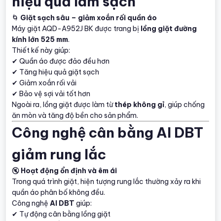
hiệu quả làm sạch
🌀
Giặt sạch sâu – giảm xoắn rối quần áo
Máy giặt AQD-A952J BK được trang bị
lồng giặt đường
kính lớn 525 mm
.
Thiết kế này giúp:
✔ Quần áo được đảo đều hơn
✔ Tăng hiệu quả giặt sạch
✔ Giảm xoắn rối vải
✔ Bảo vệ sợi vải tốt hơn
Ngoài ra, lồng giặt được làm từ
thép không gỉ
, giúp chống
ăn mòn và tăng độ bền cho sản phẩm.
Công nghệ cân bằng AI DBT
giảm rung lắc
🔇
Hoạt động ổn định và êm ái
Trong quá trình giặt, hiện tượng rung lắc thường xảy ra khi
quần áo phân bố không đều.
Công nghệ
AI DBT
giúp:
✔ Tự động cân bằng lồng giặt