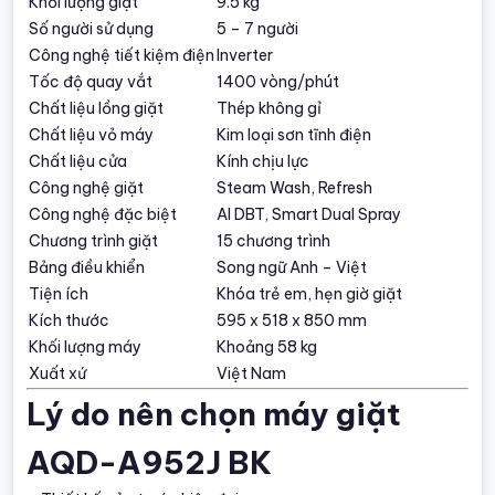
Khối lượng giặt
9.5 kg
Số người sử dụng
5 – 7 người
Công nghệ tiết kiệm điện
Inverter
Tốc độ quay vắt
1400 vòng/phút
Chất liệu lồng giặt
Thép không gỉ
Chất liệu vỏ máy
Kim loại sơn tĩnh điện
Chất liệu cửa
Kính chịu lực
Công nghệ giặt
Steam Wash, Refresh
Công nghệ đặc biệt
AI DBT, Smart Dual Spray
Chương trình giặt
15 chương trình
Bảng điều khiển
Song ngữ Anh – Việt
Tiện ích
Khóa trẻ em, hẹn giờ giặt
Kích thước
595 x 518 x 850 mm
Khối lượng máy
Khoảng 58 kg
Xuất xứ
Việt Nam
Lý do nên chọn máy giặt
AQD-A952J BK