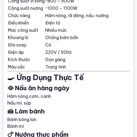
Công suất vi sóng
~800 – 900W
Công suất nướng
~1000 – 1100W
Chức năng
Hâm nóng, rã đông, nấu, nướng
Điều khiển
Điện tử
Mức công suất
Nhiều mức
Khoang lò
Chống bám bẩn
Đĩa xoay
Có
Điện áp
220V / 50Hz
Kích thước
Gọn gàng
Màu sắc
Trung tính
🍳 Ứng Dụng Thực Tế
🥘 Nấu ăn hàng ngày
Hâm nóng cơm, canh
Nấu mì, súp
🍰 Làm bánh
Bánh bông lan
Bánh mì
🍗 Nướng thực phẩm