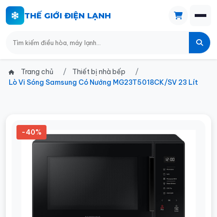
THẾ GIỚI ĐIỆN LẠNH
Trang chủ
Thiết bị nhà bếp
Lò Vi Sóng Samsung Có Nướng MG23T5018CK/SV 23 Lít
-40%