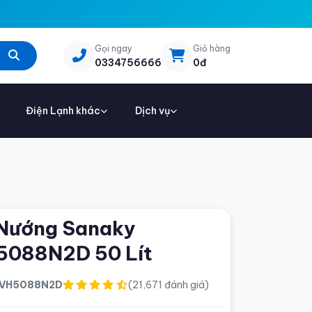
Gọi ngay
Giỏ hàng
0334756666
0đ
Điện Lạnh khác
Dịch vụ
Nướng Sanaky
5088N2D 50 Lít
VH5088N2D
(21,671 đánh giá)