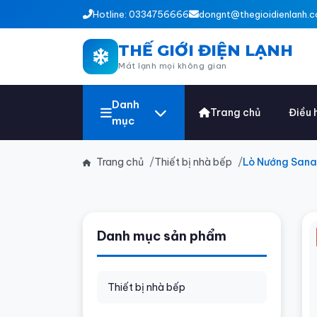
Hotline: 0334756666
dongnt@thegioidienlanh.c
THẾ GIỚI ĐIỆN LẠNH
Mát lạnh mọi không gian
Danh
Trang chủ
Điều 
mục
Trang chủ
Thiết bị nhà bếp
Lò Nướng Sana
Danh mục sản phẩm
Thiết bị nhà bếp