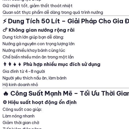
Giữ nhiệt tốt, giảm thất thoát nhiệt
Quan sát thực phẩm dễ dàng trong quá trình nướng
⚡ Dung Tích 50 Lít – Giải Pháp Cho Gia 
🍗 Không gian nướng rộng rãi
Dung tích lớn giúp bạn dễ dàng:
Nướng gà nguyên con trọng lượng lớn
Nướng nhiều khay bánh cùng lúc
Chế biến nhiều món ăn trong một lần
👨‍👩‍👧‍👦 Phù hợp nhiều mục đích sử dụng
Gia đình từ 4–8 người
Người yêu thích nấu ăn, làm bánh
Hộ kinh doanh nhỏ
🔥 Công Suất Mạnh Mẽ – Tối Ưu Thời Gi
⚙️ Hiệu suất hoạt động ổn định
Công suất cao giúp:
Làm nóng nhanh
Giảm thời gian chờ