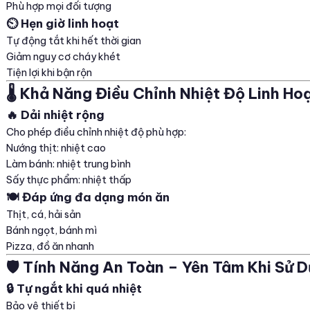
Phù hợp mọi đối tượng
⏲️ Hẹn giờ linh hoạt
Tự động tắt khi hết thời gian
Giảm nguy cơ cháy khét
Tiện lợi khi bận rộn
🌡️ Khả Năng Điều Chỉnh Nhiệt Độ Linh Ho
🔥 Dải nhiệt rộng
Cho phép điều chỉnh nhiệt độ phù hợp:
Nướng thịt: nhiệt cao
Làm bánh: nhiệt trung bình
Sấy thực phẩm: nhiệt thấp
🍽️ Đáp ứng đa dạng món ăn
Thịt, cá, hải sản
Bánh ngọt, bánh mì
Pizza, đồ ăn nhanh
🛡️ Tính Năng An Toàn – Yên Tâm Khi Sử 
🔒 Tự ngắt khi quá nhiệt
Bảo vệ thiết bị