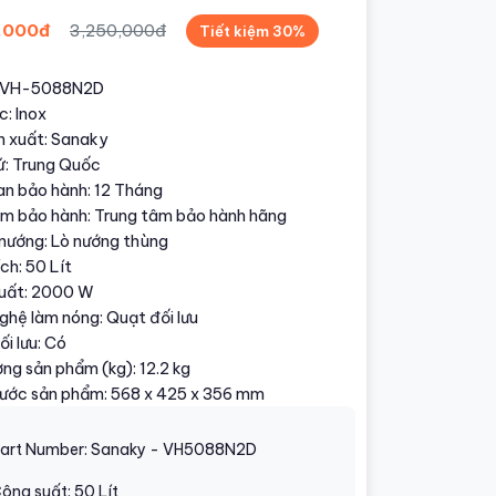
,000đ
3,250,000đ
Tiết kiệm 30%
: VH-5088N2D
: Inox
n xuất: Sanaky
ứ: Trung Quốc
an bảo hành: 12 Tháng
ểm bảo hành: Trung tâm bảo hành hãng
 nướng: Lò nướng thùng
ch: 50 Lít
uất: 2000 W
ghệ làm nóng: Quạt đối lưu
i lưu: Có
ợng sản phẩm (kg): 12.2 kg
hước sản phẩm: 568 x 425 x 356 mm
art Number: Sanaky - VH5088N2D
ông suất: 50 Lít