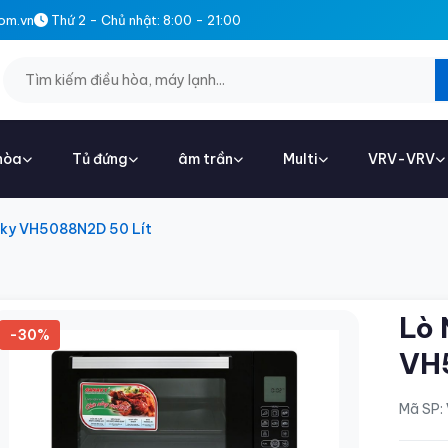
om.vn
Thứ 2 - Chủ nhật: 8:00 - 21:00
hòa
Tủ đứng
âm trần
Multi
VRV-VRV
ky VH5088N2D 50 Lít
Lò 
-30%
VH
Mã SP: