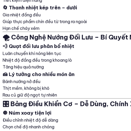
Tiết kiệm điện năng
🔄 Thanh nhiệt kép trên – dưới
Gia nhiệt đồng đều
Giúp thực phẩm chín đều từ trong ra ngoài
Hạn chế cháy xém
🌪️ Công Nghệ Nướng Đối Lưu – Bí Quyế
💨 Quạt đối lưu phân bổ nhiệt
Luân chuyển khí nóng liên tục
Nhiệt độ đồng đều trong khoang lò
Tăng hiệu quả nướng
🍰 Lý tưởng cho nhiều món ăn
Bánh nướng nở đều
Thịt mềm, không bị khô
Rau củ giữ độ ngọt tự nhiên
🎛️ Bảng Điều Khiển Cơ – Dễ Dùng, Chính
🔘 Núm xoay tiện lợi
Điều chỉnh nhiệt độ dễ dàng
Chọn chế độ nhanh chóng