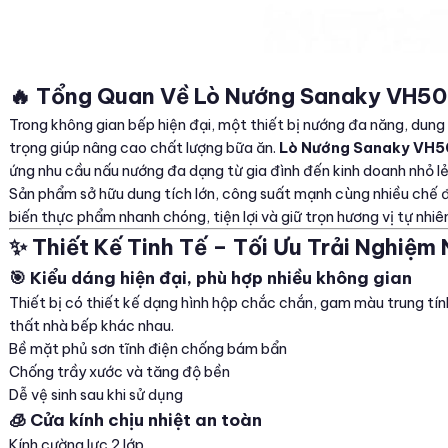
🔥 Tổng Quan Về Lò Nướng Sanaky VH50
Trong không gian bếp hiện đại, một thiết bị nướng đa năng, dung 
trọng giúp nâng cao chất lượng bữa ăn.
Lò Nướng Sanaky VH5
ứng nhu cầu nấu nướng đa dạng từ gia đình đến kinh doanh nhỏ lẻ
Sản phẩm sở hữu dung tích lớn, công suất mạnh cùng nhiều chế đ
biến thực phẩm nhanh chóng, tiện lợi và giữ trọn hương vị tự nhiê
✨ Thiết Kế Tinh Tế – Tối Ưu Trải Nghiệm
🎯 Kiểu dáng hiện đại, phù hợp nhiều không gian
Thiết bị có thiết kế dạng hình hộp chắc chắn, gam màu trung tín
thất nhà bếp khác nhau.
Bề mặt phủ sơn tĩnh điện chống bám bẩn
Chống trầy xước và tăng độ bền
Dễ vệ sinh sau khi sử dụng
🧊 Cửa kính chịu nhiệt an toàn
Kính cường lực 2 lớp