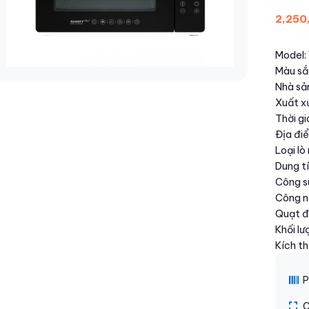
2,250
Model
Màu sắc
Nhà sả
Xuất x
Thời gi
Địa đi
Loại lò
Dung tí
Công s
Công n
Quạt đố
Khối lư
Kích t
P
C