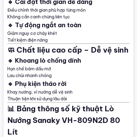
🔹 Cài đặt thời gian dễ dàng
Điều chỉnh thời gian phù hợp từng món
Không cần canh chừng liên tục
🔹 Tự động ngắt an toàn
Giảm nguy cơ cháy khét
Tiết kiệm điện năng
🧼 Chất liệu cao cấp – Dễ vệ sinh
🔹 Khoang lò chống dính
Hạn chế bám dầu mỡ
Lau chùi nhanh chóng
🔹 Phụ kiện tháo rời
Khay nướng, vỉ nướng dễ vệ sinh
Thuận tiện khi sử dụng lâu dài
📊 Bảng thông số kỹ thuật Lò
Nướng Sanaky VH-809N2D 80
Lít