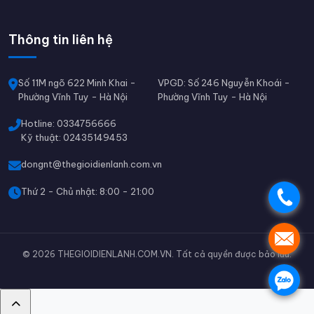
Thông tin liên hệ
Số 11M ngõ 622 Minh Khai -
VPGD: Số 246 Nguyễn Khoái -
Phường Vĩnh Tuy - Hà Nội
Phường Vĩnh Tuy - Hà Nội
Hotline: 0334756666
Kỹ thuật: 02435149453
dongnt@thegioidienlanh.com.vn
Thứ 2 - Chủ nhật: 8:00 - 21:00
.
.
© 2026 THEGIOIDIENLANH.COM.VN. Tất cả quyền được bảo lưu.
.