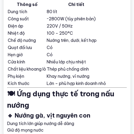
Thông số
Chi tiết
Dung tích
80 lít
Công suất
~2800W (tùy phiên bản)
Điện áp
220V / 50Hz
Nhiệt độ
100 – 250°C
Chế độ nướng
Nướng trên, dưới, kết hợp
Quạt đối lưu
Có
Hẹn giờ
Có
Cửa kính
Nhiều lớp chịu nhiệt
Chất liệu khoang lò
Thép phủ chống dính
Phụ kiện
Khay nướng, vỉ nướng
Kích thước
Lớn – phù hợp kinh doanh nhỏ
🍽️ Ứng dụng thực tế trong nấu
nướng
🔹 Nướng gà, vịt nguyên con
Dung tích lớn giúp nướng dễ dàng
Giữ độ mọng nước