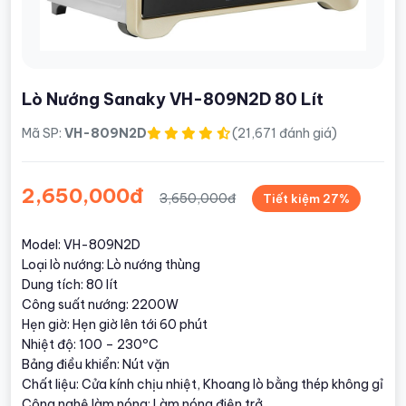
Lò Nướng Sanaky VH-809N2D 80 Lít
Mã SP:
VH-809N2D
(21,671 đánh giá)
2,650,000đ
3,650,000đ
Tiết kiệm 27%
Model: VH-809N2D
Loại lò nướng: Lò nướng thùng
Dung tích: 80 lít
Công suất nướng: 2200W
Hẹn giờ: Hẹn giờ lên tới 60 phút
Nhiệt độ: 100 – 230ºC
Bảng điều khiển: Nút vặn
Chất liệu: Cửa kính chịu nhiệt, Khoang lò bằng thép không gỉ
Công nghệ làm nóng: Làm nóng điện trở