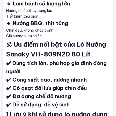
🔹 Làm bánh số lượng lớn
Nướng nhiều khay cùng lúc
Tiết kiệm thời gian
🔹 Nướng BBQ, thịt tảng
Chín đều, không cháy cạnh
Giữ hương vị tự nhiên
⚖️ Ưu điểm nổi bật của Lò Nướng
Sanaky VH-809N2D 80 Lít
✔️ Dung tích lớn, phù hợp gia đình đông
người
✔️ Công suất cao, nướng nhanh
✔️ Có quạt đối lưu giúp chín đều
✔️ Đa dạng chế độ nướng
✔️ Dễ sử dụng, dễ vệ sinh
❗ Lưu ý khi sử dụng lò nướng dung