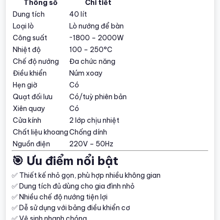
Thông số
Chi tiết
Dung tích
40 lít
Loại lò
Lò nướng để bàn
Công suất
~1800 – 2000W
Nhiệt độ
100 – 250°C
Chế độ nướng
Đa chức năng
Điều khiển
Núm xoay
Hẹn giờ
Có
Quạt đối lưu
Có/tuỳ phiên bản
Xiên quay
Có
Cửa kính
2 lớp chịu nhiệt
Chất liệu khoang
Chống dính
Nguồn điện
220V – 50Hz
🎯 Ưu điểm nổi bật
✅ Thiết kế nhỏ gọn, phù hợp nhiều không gian
✅ Dung tích đủ dùng cho gia đình nhỏ
✅ Nhiều chế độ nướng tiện lợi
✅ Dễ sử dụng với bảng điều khiển cơ
✅ Vệ sinh nhanh chóng