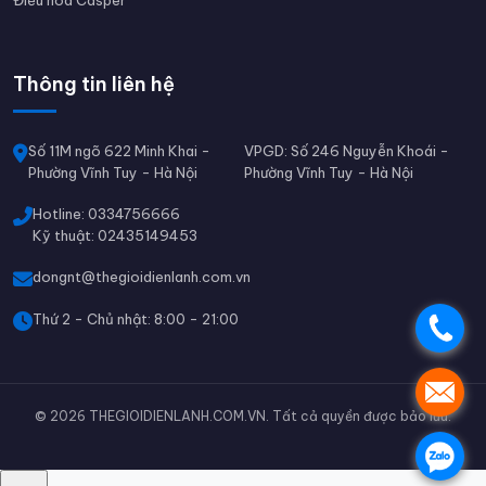
Thông tin liên hệ
Số 11M ngõ 622 Minh Khai -
VPGD: Số 246 Nguyễn Khoái -
Phường Vĩnh Tuy - Hà Nội
Phường Vĩnh Tuy - Hà Nội
Hotline: 0334756666
Kỹ thuật: 02435149453
dongnt@thegioidienlanh.com.vn
Thứ 2 - Chủ nhật: 8:00 - 21:00
.
.
© 2026 THEGIOIDIENLANH.COM.VN. Tất cả quyền được bảo lưu.
.