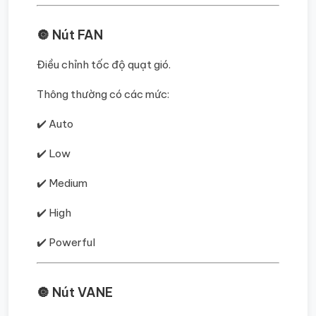
🔘 Nút FAN
Điều chỉnh tốc độ quạt gió.
Thông thường có các mức:
✔️ Auto
✔️ Low
✔️ Medium
✔️ High
✔️ Powerful
🔘 Nút VANE