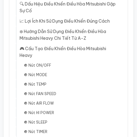
🔍 Dấu Hiệu Điều Khiển Điều Hòa Mitsubishi Gặp
Sự Cố
📈 Lợi Ích Khi Sử Dụng Điều Khiển Đúng Cách
❄️ Hướng Dẫn Sử Dụng Điều Khiển Điều Hòa
Mitsubishi Heavy Chi Tiết Từ A-Z
🎮 Cấu Tạo Điều Khiển Điều Hòa Mitsubishi
Heavy
🔘 Nút ON/OFF
🔘 Nút MODE
🔘 Nút TEMP
🔘 Nút FAN SPEED
🔘 Nút AIR FLOW
🔘 Nút HI POWER
🔘 Nút SLEEP
🔘 Nút TIMER