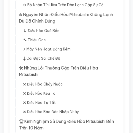
⚙️ Bộ Nhận Tín Hiệu Trên Dàn Lạnh Gặp Sự Cố
❄️ Nguyên Nhân Điều Hòa Mitsubishi Không Lạnh
Dù Đã Chỉnh Đúng
🧹 Điều Hòa Quá Bẩn
🔧 Thiếu Gas
⚡ Máy Nén Hoạt Động Kém
🌡️ Cài Đặt Sai Chế Độ
🛠️ Những Lỗi Thường Gặp Trên Điều Hòa
Mitsubishi
❌ Điều Hòa Chảy Nước
❌ Điều Hòa Kêu To
❌ Điều Hòa Tự Tắt
❌ Điều Hòa Báo Đèn Nhấp Nháy
🏆 Kinh Nghiệm Sử Dụng Điều Hòa Mitsubishi Bền
Trên 10 Năm