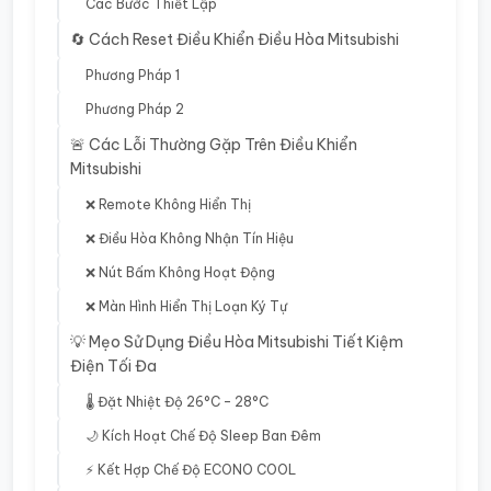
Các Bước Thiết Lập
🔄 Cách Reset Điều Khiển Điều Hòa Mitsubishi
Phương Pháp 1
Phương Pháp 2
🚨 Các Lỗi Thường Gặp Trên Điều Khiển
Mitsubishi
❌ Remote Không Hiển Thị
❌ Điều Hòa Không Nhận Tín Hiệu
❌ Nút Bấm Không Hoạt Động
❌ Màn Hình Hiển Thị Loạn Ký Tự
💡 Mẹo Sử Dụng Điều Hòa Mitsubishi Tiết Kiệm
Điện Tối Đa
🌡️ Đặt Nhiệt Độ 26°C – 28°C
🌙 Kích Hoạt Chế Độ Sleep Ban Đêm
⚡ Kết Hợp Chế Độ ECONO COOL