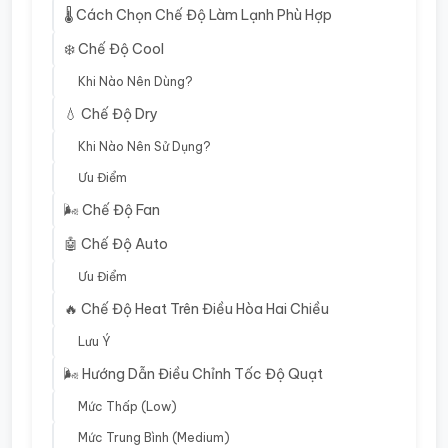
🌡️ Cách Chọn Chế Độ Làm Lạnh Phù Hợp
❄️ Chế Độ Cool
Khi Nào Nên Dùng?
💧 Chế Độ Dry
Khi Nào Nên Sử Dụng?
Ưu Điểm
🌬️ Chế Độ Fan
🤖 Chế Độ Auto
Ưu Điểm
🔥 Chế Độ Heat Trên Điều Hòa Hai Chiều
Lưu Ý
🌬️ Hướng Dẫn Điều Chỉnh Tốc Độ Quạt
Mức Thấp (Low)
Mức Trung Bình (Medium)