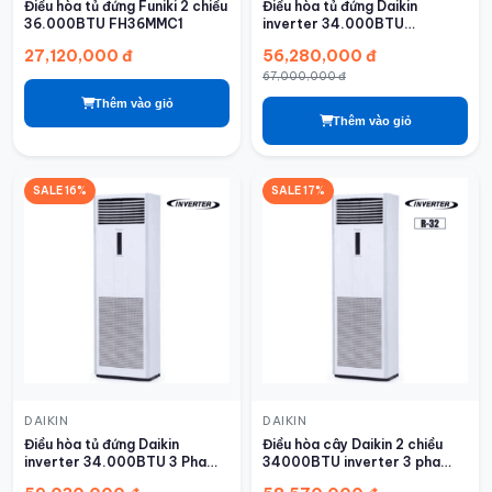
Điều hòa tủ đứng Funiki 2 chiều
Điều hòa tủ đứng Daikin
36.000BTU FH36MMC1
inverter 34.000BTU
FVA100AMVM/RZF100DVM
27,120,000 đ
56,280,000 đ
67,000,000 đ
Thêm vào giỏ
Thêm vào giỏ
SALE 16%
SALE 17%
DAIKIN
DAIKIN
Điều hòa tủ đứng Daikin
Điều hòa cây Daikin 2 chiều
inverter 34.000BTU 3 Pha
34000BTU inverter 3 pha
FVA100AMVM/RZF100DYM
FVA100AMVM/RZA100DY1