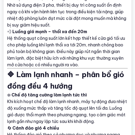
Nhờ sử dụng điện 3 pha, thiết bị duy trì công suất ổn định
ngay cả khi vận hành liên tục trong điều kiện tải nặng, giúp
nhiệt độ phòng luôn đạt mức cài đặt mong muốn mà không
bị suy giảm hiệu suất.
💨
Luồng gió mạnh – thổi xa đến 20m
Hệ thống quạt công suất lớn kết hợp thiết kế cửa gió tối ưu
cho phép luồng khí lạnh thổi xa tới 20m, nhanh chóng bao
phủ toàn bộ không gian. Điều này giúp rút ngắn thời gian
làm lạnh, đặc biệt hữu ích với những khu vực thường xuyên
mở cửa hoặc có nhiều người ra vào.
🔷 Làm lạnh nhanh – phân bổ gió
đồng đều 4 hướng
❄️
Chế độ tăng cường làm lạnh tức thì
Khi kích hoạt chế độ làm lạnh nhanh, máy tự động đưa nhiệt
độ xuống mức thấp và tăng tốc độ quạt lên tối đa. Luồng
gió được thổi mạnh theo phương ngang, tạo cảm giác mát
lạnh gần như ngay lập tức sau khi khởi động.
🔄
Cánh đảo gió 4 chiều
Hệ thống đảo gió theo cả phương dọc và phương ngang