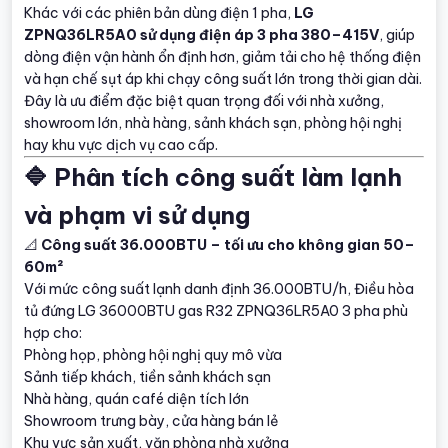
Khác với các phiên bản dùng điện 1 pha,
LG
ZPNQ36LR5A0 sử dụng điện áp 3 pha 380–415V
, giúp
dòng điện vận hành ổn định hơn, giảm tải cho hệ thống điện
và hạn chế sụt áp khi chạy công suất lớn trong thời gian dài.
Đây là ưu điểm đặc biệt quan trọng đối với nhà xưởng,
showroom lớn, nhà hàng, sảnh khách sạn, phòng hội nghị
hay khu vực dịch vụ cao cấp.
🔷 Phân tích công suất làm lạnh
và phạm vi sử dụng
📐
Công suất 36.000BTU – tối ưu cho không gian 50–
60m²
Với mức công suất lạnh danh định 36.000BTU/h, Điều hòa
tủ đứng LG 36000BTU gas R32 ZPNQ36LR5A0 3 pha phù
hợp cho:
Phòng họp, phòng hội nghị quy mô vừa
Sảnh tiếp khách, tiền sảnh khách sạn
Nhà hàng, quán café diện tích lớn
Showroom trưng bày, cửa hàng bán lẻ
Khu vực sản xuất, văn phòng nhà xưởng