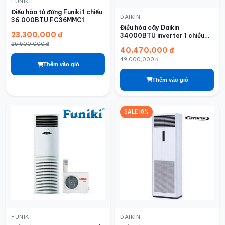
FUNIKI
Điều hòa tủ đứng Funiki 1 chiều
DAIKIN
36.000BTU FC36MMC1
Điều hòa cây Daikin
23,300,000 đ
34000BTU inverter 1 chiều
FVFC100AV1/RZFC100AV19
25,500,000 đ
40,470,000 đ
49,000,000 đ
Thêm vào giỏ
Thêm vào giỏ
SALE 16%
FUNIKI
DAIKIN