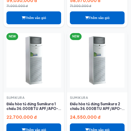
59,030,000 đ
58,570,000 đ
71,000,000 đ
71,000,000 đ
Thêm vào giỏ
Thêm vào giỏ
NEW
NEW
SUMIKURA
SUMIKURA
Điều hòa tủ đứng Sumikura 1
Điều hòa tủ đứng Sumikura 2
chiều 36.000BTU APF/APO-
chiều 36.000BTU APF/APO-
360/CL-A
H360/CL-A
22,700,000 đ
24,550,000 đ
Thêm vào giỏ
Thêm vào giỏ