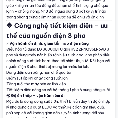
giúp khí lạnh lan tỏa đồng đều, hạn chế tình trạng chỗ quá
lạnh – chỗ lại nóng. Nhờ đó, người dùng ở bất kỳ vị trí nào
trong phòng cũng cảm nhận được sự dễ chịu và ổn định.
🔷 Công nghệ tiết kiệm điện – ưu
thế của nguồn điện 3 pha
⚡
Vận hành ổn định, giảm tổn hao điện năng
Điều hòa tủ đứng LG 36000BTU gas R32 ZPNQ36LR5A0 3
pha sử dụng máy nén biến tần hiệu suất cao, cho phép điều
chỉnh công suất linh hoạt theo tải nhiệt thực tế. Kết hợp với
nguồn điện 3 pha, thiết bị mang lại nhiều lợi ích:
Dòng điện cân bằng, hạn chế quá tải
Giảm sụt áp khi chạy công suất lớn
Tăng tuổi thọ máy nén và linh kiện
Tiết kiệm điện năng so với hệ thống 1 pha ở cùng công suất
🔇
Độ ồn thấp – vận hành êm ái
Mặc dù là dòng công suất lớn, thiết bị vẫn duy trì độ ồn hợp
lý nhờ động cơ quạt BLDC và thiết kế cách âm hiệu quả,
phù hợp cả với không gian cần sự yên tĩnh tương đối như