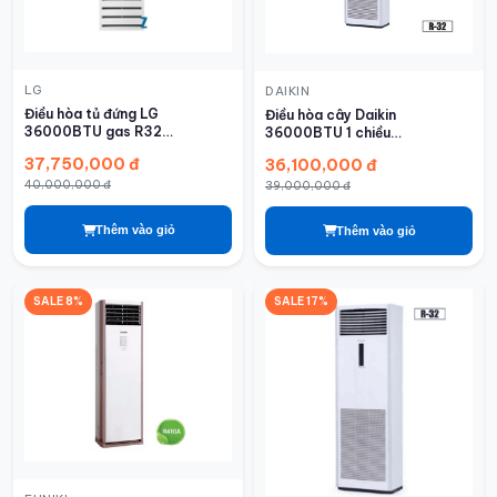
LG
DAIKIN
Điều hòa tủ đứng LG
Điều hòa cây Daikin
36000BTU gas R32
36000BTU 1 chiều
ZPNQ36GR5A0 1 pha
FVC100AV1V/RC100AGY1V
37,750,000 đ
36,100,000 đ
40,000,000 đ
39,000,000 đ
Thêm vào giỏ
Thêm vào giỏ
SALE 8%
SALE 17%