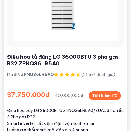
Điều hòa tủ đứng LG 36000BTU 3 pha gas
R32 ZPNQ36LR5A0
Mã SP:
ZPNQ36LR5A0
(21,671 đánh giá)
37,750,000đ
40,000,000đ
Tiết kiệm 5%
Điều hòa cây LG 36000BTU ZPNQ36LR5A0/ZUAD3 1 chiều
3 Pha gas R32
Smart inverter tiết kiệm điện, vận hành êm ái
Luồng gió thổi mạnh mẽ, đảo gió 4 hướng