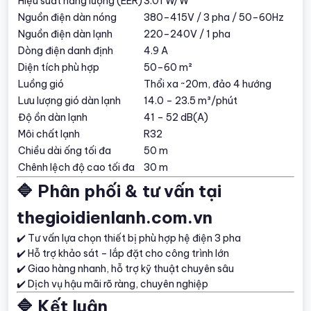
Hiệu suất năng lượng (EER)
3.01 W/W
Nguồn điện dàn nóng
380–415V / 3 pha / 50–60Hz
Nguồn điện dàn lạnh
220–240V / 1 pha
Dòng điện danh định
4.9 A
Diện tích phù hợp
50–60 m²
Luồng gió
Thổi xa ~20m, đảo 4 hướng
Lưu lượng gió dàn lạnh
14.0 – 23.5 m³/phút
Độ ồn dàn lạnh
41 – 52 dB(A)
Môi chất lạnh
R32
Chiều dài ống tối đa
50 m
Chênh lệch độ cao tối đa
30 m
🔷 Phân phối & tư vấn tại
thegioidienlanh.com.vn
✔️ Tư vấn lựa chọn thiết bị phù hợp hệ điện 3 pha
✔️ Hỗ trợ khảo sát – lắp đặt cho công trình lớn
✔️ Giao hàng nhanh, hỗ trợ kỹ thuật chuyên sâu
✔️ Dịch vụ hậu mãi rõ ràng, chuyên nghiệp
🔷 Kết luận