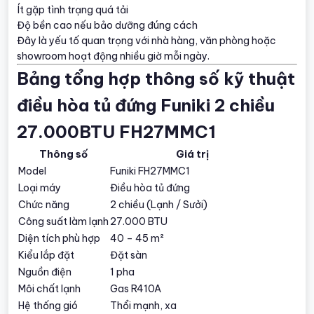
Ít gặp tình trạng quá tải
Độ bền cao nếu bảo dưỡng đúng cách
Đây là yếu tố quan trọng với nhà hàng, văn phòng hoặc
showroom hoạt động nhiều giờ mỗi ngày.
Bảng tổng hợp thông số kỹ thuật
điều hòa tủ đứng Funiki 2 chiều
27.000BTU FH27MMC1
Thông số
Giá trị
Model
Funiki FH27MMC1
Loại máy
Điều hòa tủ đứng
Chức năng
2 chiều (Lạnh / Sưởi)
Công suất làm lạnh
27.000 BTU
Diện tích phù hợp
40 – 45 m²
Kiểu lắp đặt
Đặt sàn
Nguồn điện
1 pha
Môi chất lạnh
Gas R410A
Hệ thống gió
Thổi mạnh, xa