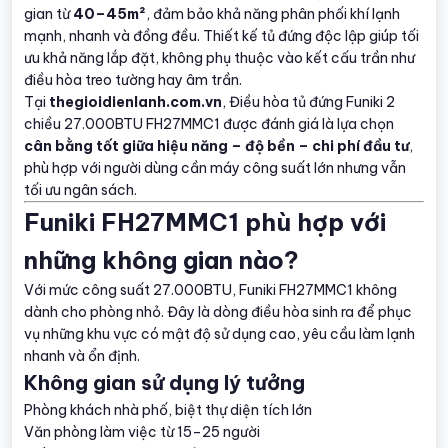
gian từ
40–45m²
, đảm bảo khả năng phân phối khí lạnh
mạnh, nhanh và đồng đều. Thiết kế tủ đứng độc lập giúp tối
ưu khả năng lắp đặt, không phụ thuộc vào kết cấu trần như
điều hòa treo tường hay âm trần.
Tại
thegioidienlanh.com.vn
, Điều hòa tủ đứng Funiki 2
chiều 27.000BTU FH27MMC1 được đánh giá là lựa chọn
cân bằng tốt giữa hiệu năng – độ bền – chi phí đầu tư
,
phù hợp với người dùng cần máy công suất lớn nhưng vẫn
tối ưu ngân sách.
Funiki FH27MMC1 phù hợp với
những không gian nào?
Với mức công suất 27.000BTU, Funiki FH27MMC1 không
dành cho phòng nhỏ. Đây là dòng điều hòa sinh ra để phục
vụ những khu vực có mật độ sử dụng cao, yêu cầu làm lạnh
nhanh và ổn định.
Không gian sử dụng lý tưởng
Phòng khách nhà phố, biệt thự diện tích lớn
Văn phòng làm việc từ 15–25 người