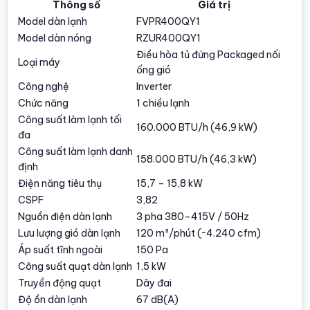
Thông số
Giá trị
Model dàn lạnh
FVPR400QY1
Model dàn nóng
RZUR400QY1
Điều hòa tủ đứng Packaged nối
Loại máy
ống gió
Công nghệ
Inverter
Chức năng
1 chiều lạnh
Công suất làm lạnh tối
160.000 BTU/h (46,9 kW)
đa
Công suất làm lạnh danh
158.000 BTU/h (46,3 kW)
định
Điện năng tiêu thụ
15,7 – 15,8 kW
CSPF
3,82
Nguồn điện dàn lạnh
3 pha 380–415V / 50Hz
Lưu lượng gió dàn lạnh
120 m³/phút (~4.240 cfm)
Áp suất tĩnh ngoài
150 Pa
Công suất quạt dàn lạnh
1,5 kW
Truyền động quạt
Dây đai
Độ ồn dàn lạnh
67 dB(A)