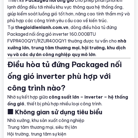
Thiết kế
Packaged nối ống gió
cho phép phân phối khí
lạnh đồng đều tới nhiều khu vực thông qua hệ thống ống,
giúp kiểm soát luồng gió tốt hơn, nâng cao tính thẩm mỹ và
phù hợp các công trình yêu cầu cao về kiến trúc.
Tại
thegioidienlanh.com.vn
, dòng điều hòa tủ đứng
Packaged nối ống gió inverter 160.000BTU
FVPR400QY1/RZUR400QY1 thường được tư vấn cho
nhà
xưởng lớn, trung tâm thương mại, hội trường, khu dịch
vụ và các dự án công nghiệp quy mô lớn
.
Điều hòa tủ đứng Packaged nối
ống gió inverter phù hợp với
công trình nào?
Nhờ sự kết hợp giữa
công suất lớn – inverter – hệ thống
ống gió
, thiết bị phù hợp nhiều loại công trình.
🏢 Không gian sử dụng tiêu biểu
Nhà xưởng, khu sản xuất công nghiệp
Trung tâm thương mại, siêu thị lớn
Hội trường, trung tâm sự kiện