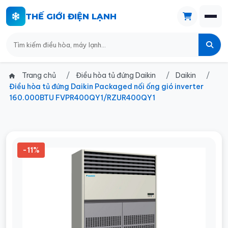
THẾ GIỚI ĐIỆN LẠNH
Trang chủ
Điều hòa tủ đứng Daikin
Daikin
Điều hòa tủ đứng Daikin Packaged nối ống gió inverter
160.000BTU FVPR400QY1/RZUR400QY1
-11%