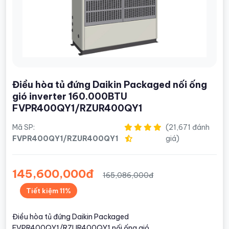
Điều hòa tủ đứng Daikin Packaged nối ống
gió inverter 160.000BTU
FVPR400QY1/RZUR400QY1
Mã SP:
(21,671 đánh
FVPR400QY1/RZUR400QY1
giá)
145,600,000đ
165,086,000đ
Tiết kiệm 11%
Điều hòa tủ đứng Daikin Packaged
FVPR400QY1/RZUR400QY1 nối ống gió