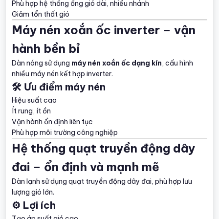
Phù hợp hệ thống ống gió dài, nhiều nhánh
Giảm tổn thất gió
Máy nén xoắn ốc inverter – vận
hành bền bỉ
Dàn nóng sử dụng
máy nén xoắn ốc dạng kín
, cấu hình
nhiều máy nén kết hợp inverter.
🛠️ Ưu điểm máy nén
Hiệu suất cao
Ít rung, ít ồn
Vận hành ổn định liên tục
Phù hợp môi trường công nghiệp
Hệ thống quạt truyền động dây
đai – ổn định và mạnh mẽ
Dàn lạnh sử dụng quạt truyền động dây đai, phù hợp lưu
lượng gió lớn.
⚙️ Lợi ích
Tạo áp suất gió cao