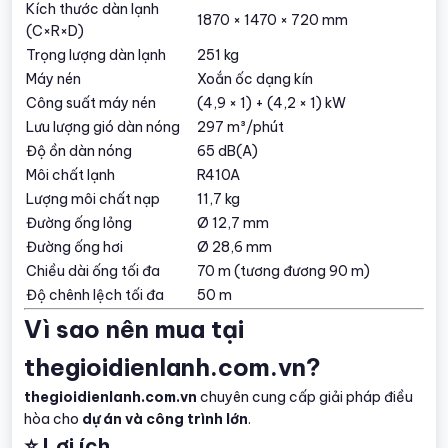
Kích thước dàn lạnh
1870 × 1470 × 720 mm
(C×R×D)
Trọng lượng dàn lạnh
251 kg
Máy nén
Xoắn ốc dạng kín
Công suất máy nén
(4,9 × 1) + (4,2 × 1) kW
Lưu lượng gió dàn nóng
297 m³/phút
Độ ồn dàn nóng
65 dB(A)
Môi chất lạnh
R410A
Lượng môi chất nạp
11,7 kg
Đường ống lỏng
Ø 12,7 mm
Đường ống hơi
Ø 28,6 mm
Chiều dài ống tối đa
70 m (tương đương 90 m)
Độ chênh lệch tối đa
50 m
Vì sao nên mua tại
thegioidienlanh.com.vn?
thegioidienlanh.com.vn
chuyên cung cấp giải pháp điều
hòa cho
dự án và công trình lớn
.
⭐ Lợi ích