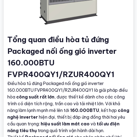
Tổng quan điều hòa tủ đứng
Packaged nối ống gió inverter
160.000BTU
FVPR400QY1/RZUR400QY1
Điều hòa tủ đứng Packaged nối ống gió inverter
160.000BTU FVPR400QY1/RZUR400QY1 là giải pháp điều
hòa
công suất rất lớn
, được thiết kế dành cho các công
trình có diện tích rộng, trần cao và tải nhiệt lớn. Với khả
năng làm lạnh mạnh mẽ lên tới
160.000BTU
, kết hợp
công
nghệ inverter
hiện đại, thiết bị đáp ứng đồng thời hai yêu
cầu quan trọng:
hiệu suất làm mát cao
và
tối ưu điện
năng tiêu thụ
trong quá trình vận hành dài hạn.