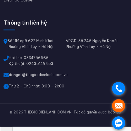
Điều hòa Casper
Thông tin liên hệ
Số 11M ngõ 622 Minh Khai -
VPGD: Số 246 Nguyễn Khoái -
Phường Vĩnh Tuy - Hà Nội
Phường Vĩnh Tuy - Hà Nội
Hotline: 0334756666
Kỹ thuật: 02435149453
dongnt@thegioidienlanh.com.vn
Thứ 2 - Chủ nhật: 8:00 - 21:00
.
.
© 2026 THEGIOIDIENLANH.COM.VN. Tất cả quyền được bảo lưu.
.