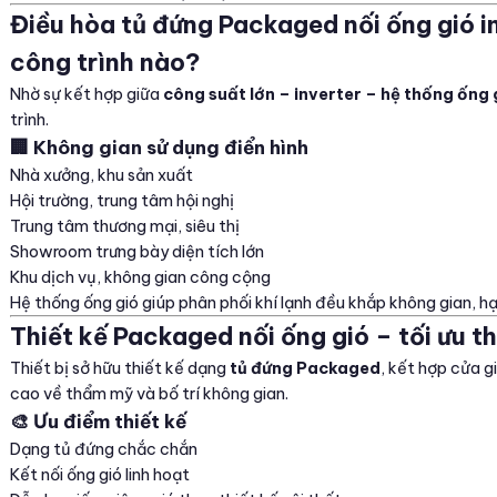
Điều hòa tủ đứng Packaged nối ống gió i
công trình nào?
Nhờ sự kết hợp giữa
công suất lớn – inverter – hệ thống ống 
trình.
🏢 Không gian sử dụng điển hình
Nhà xưởng, khu sản xuất
Hội trường, trung tâm hội nghị
Trung tâm thương mại, siêu thị
Showroom trưng bày diện tích lớn
Khu dịch vụ, không gian công cộng
Hệ thống ống gió giúp phân phối khí lạnh đều khắp không gian, h
Thiết kế Packaged nối ống gió – tối ưu t
Thiết bị sở hữu thiết kế dạng
tủ đứng Packaged
, kết hợp cửa g
cao về thẩm mỹ và bố trí không gian.
🎨 Ưu điểm thiết kế
Dạng tủ đứng chắc chắn
Kết nối ống gió linh hoạt