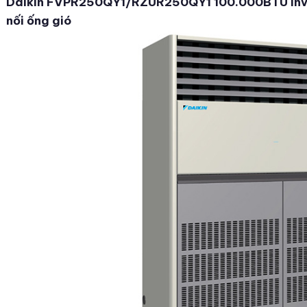
Daikin FVPR250QY1/RZUR250QY1 100.000BTU inver
nối ống gió