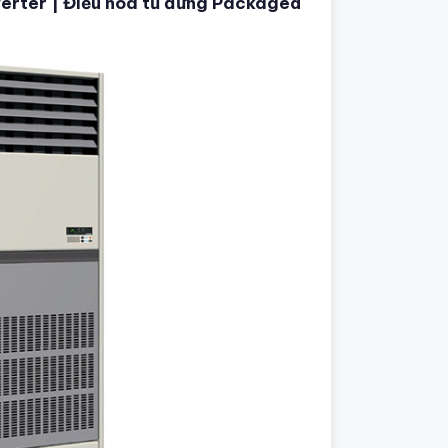
ter | Điều hòa tủ đứng Packaged