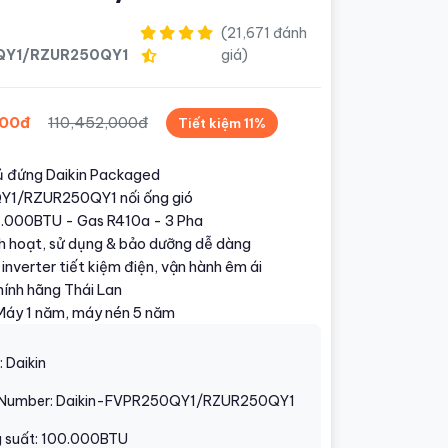
(21,671 đánh
QY1/RZUR250QY1
giá)
000đ
110,452,000đ
Tiết kiệm 11%
ủ đứng Daikin Packaged
1/RZUR250QY1 nối ống gió
91.000BTU - Gas R410a - 3 Pha
nh hoạt, sử dụng & bảo dưỡng dễ dàng
inverter tiết kiệm điện, vận hành êm ái
hính hãng Thái Lan
Máy 1 năm, máy nén 5 năm
 Daikin
 Number: Daikin-FVPR250QY1/RZUR250QY1
 suất: 100.000BTU