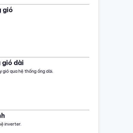
 gió
 gió dài
y gió qua hệ thống ống dài.
nh
ệ inverter.