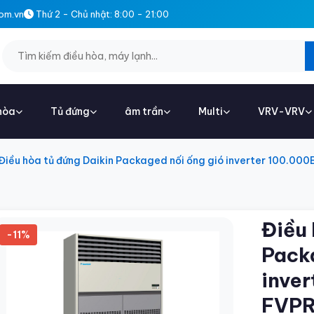
om.vn
Thứ 2 - Chủ nhật: 8:00 - 21:00
hòa
Tủ đứng
âm trần
Multi
VRV-VRV
Điều hòa tủ đứng Daikin Packaged nối ống gió inverter 100
Điều 
-11%
Packa
inve
FVP