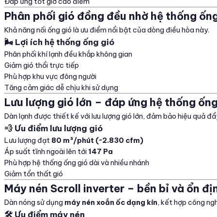
Đáp ứng tốt giờ cao điểm
Phân phối gió đồng đều nhờ hệ thống ống
Khả năng nối ống gió là ưu điểm nổi bật của dòng điều hòa này.
🌬️ Lợi ích hệ thống ống gió
Phân phối khí lạnh đều khắp không gian
Giảm gió thổi trực tiếp
Phù hợp khu vực đông người
Tăng cảm giác dễ chịu khi sử dụng
Lưu lượng gió lớn – đáp ứng hệ thống ống
Dàn lạnh được thiết kế với lưu lượng gió lớn, đảm bảo hiệu quả đẩ
💨 Ưu điểm lưu lượng gió
Lưu lượng đạt
80 m³/phút (~2.830 cfm)
Áp suất tĩnh ngoài lên tới
147 Pa
Phù hợp hệ thống ống gió dài và nhiều nhánh
Giảm tổn thất gió
Máy nén Scroll inverter – bền bỉ và ổn đị
Dàn nóng sử dụng
máy nén xoắn ốc dạng kín
, kết hợp công ngh
🛠️ Ưu điểm máy nén