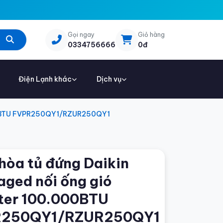
Gọi ngay
Giỏ hàng
0334756666
0đ
Điện Lạnh khác
Dịch vụ
.000BTU FVPR250QY1/RZUR250QY1
hòa tủ đứng Daikin
ged nối ống gió
rter 100.000BTU
R250QY1/RZUR250QY1