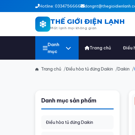
Hotline: 0334756666
dongnt@thegioidienlanh.c
THẾ GIỚI ĐIỆN LẠNH
Mát lạnh mọi không gian
Danh
Trang chủ
Điều 
mục
Trang chủ
Điều hòa tủ đứng Daikin
Daikin
Danh mục sản phẩm
Điều hòa tủ đứng Daikin