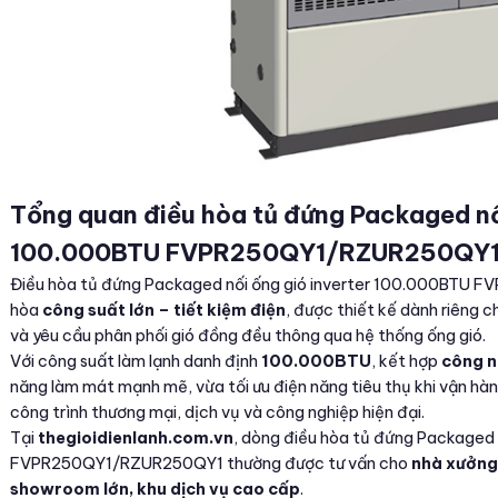
Tổng quan điều hòa tủ đứng Packaged nối
100.000BTU FVPR250QY1/RZUR250QY
Điều hòa tủ đứng Packaged nối ống gió inverter 100.000BTU 
hòa
công suất lớn – tiết kiệm điện
, được thiết kế dành riêng c
và yêu cầu phân phối gió đồng đều thông qua hệ thống ống gió.
Với công suất làm lạnh danh định
100.000BTU
, kết hợp
công n
năng làm mát mạnh mẽ, vừa tối ưu điện năng tiêu thụ khi vận hàn
công trình thương mại, dịch vụ và công nghiệp hiện đại.
Tại
thegioidienlanh.com.vn
, dòng điều hòa tủ đứng Packaged 
FVPR250QY1/RZUR250QY1 thường được tư vấn cho
nhà xưởng,
showroom lớn, khu dịch vụ cao cấp
.