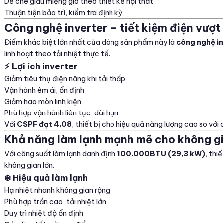
Dễ che giấu miệng gió theo thiết kế nội thất
Thuận tiện bảo trì, kiểm tra định kỳ
Công nghệ inverter – tiết kiệm điện vượt
Điểm khác biệt lớn nhất của dòng sản phẩm này là
công nghệ i
linh hoạt theo tải nhiệt thực tế.
⚡ Lợi ích inverter
Giảm tiêu thụ điện năng khi tải thấp
Vận hành êm ái, ổn định
Giảm hao mòn linh kiện
Phù hợp vận hành liên tục, dài hạn
Với
CSPF đạt 4,08
, thiết bị cho hiệu quả năng lượng cao so với
Khả năng làm lạnh mạnh mẽ cho không g
Với công suất làm lạnh danh định
100.000BTU (29,3 kW)
, thi
không gian lớn.
❄️ Hiệu quả làm lạnh
Hạ nhiệt nhanh không gian rộng
Phù hợp trần cao, tải nhiệt lớn
Duy trì nhiệt độ ổn định