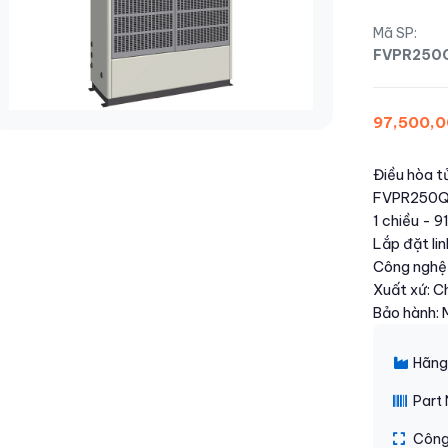
Mã SP:
FVPR250
97,500,
Điều hòa t
FVPR250QY
1 chiều - 
Lắp đặt li
Công nghệ 
Xuất xứ: C
Bảo hành: 
Hãng:
Part
Công