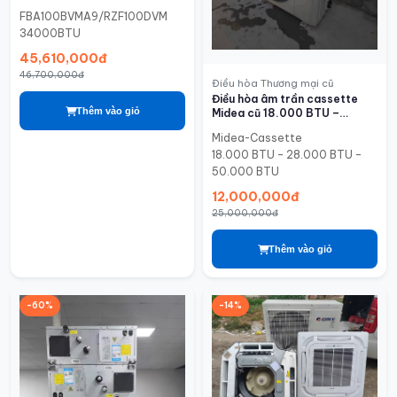
FBA100BVMA9/RZF100DVM
FBA100BVMA9/RZF100DVM
34000BTU
45,610,000đ
46,700,000đ
Điều hòa Thương mại cũ
Điều hòa âm trần cassette
Thêm vào giỏ
Midea cũ 18.000 BTU –
28.000 BTU – 50.000 BTU
Midea-Cassette
18.000 BTU – 28.000 BTU –
50.000 BTU
12,000,000đ
25,000,000đ
Thêm vào giỏ
-60%
-14%