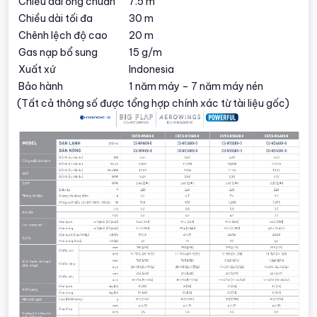
Chiều dài ống chuẩn
7.5 m
Chiều dài tối đa
30 m
Chênh lệch độ cao
20 m
Gas nạp bổ sung
15 g/m
Xuất xứ
Indonesia
Bảo hành
1 năm máy – 7 năm máy nén
(Tất cả thông số được tổng hợp chính xác từ tài liệu gốc)