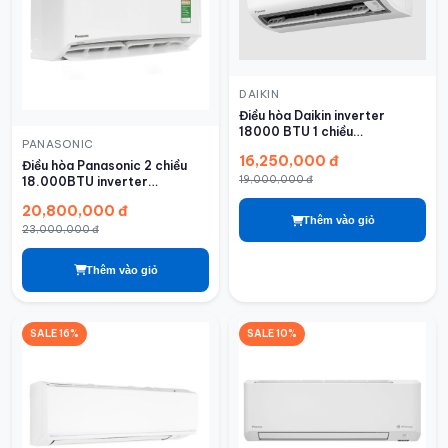
DAIKIN
Điều hòa Daikin inverter
18000 BTU 1 chiều
PANASONIC
FTKB50ZVMV
16,250,000 đ
Điều hòa Panasonic 2 chiều
19,000,000 đ
18.000BTU inverter
YZ18AKH-8
20,800,000 đ
Thêm vào giỏ
23,000,000 đ
Thêm vào giỏ
SALE 16%
SALE 10%