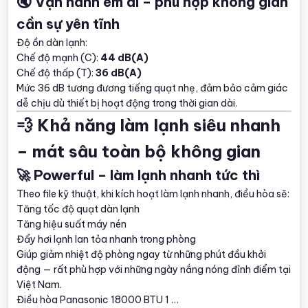
🔇 Vận hành êm ái – phù hợp không gian
cần sự yên tĩnh
Độ ồn dàn lạnh:
Chế độ mạnh (C):
44 dB(A)
Chế độ thấp (T):
36 dB(A)
Mức 36 dB tương đương tiếng quạt nhẹ, đảm bảo cảm giác
dễ chịu dù thiết bị hoạt động trong thời gian dài.
💨 Khả năng làm lạnh siêu nhanh
– mát sâu toàn bộ không gian
🚀 Powerful – làm lạnh nhanh tức thì
Theo file kỹ thuật, khi kích hoạt làm lạnh nhanh, điều hòa sẽ:
Tăng tốc độ quạt dàn lạnh
Tăng hiệu suất máy nén
Đẩy hơi lạnh lan tỏa nhanh trong phòng
Giúp giảm nhiệt độ phòng ngay từ những phút đầu khởi
động — rất phù hợp với những ngày nắng nóng đỉnh điểm tại
Việt Nam.
Điều hòa Panasonic 18000 BTU 1 …