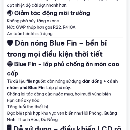
đạt nhiệt độ cài đặt nhanh hơn.
🌏 Giảm tác động môi trường
Không phá hủy tầng ozone
Mức GWP thấp hơn gas R22, R410A
An toàn hơn khi sử dụng
🛡️ Dàn nóng Blue Fin – bền bỉ
trong mọi điều kiện thời tiết
🔵 Blue Fin – lớp phủ chống ăn mòn cao
cấp
Từ dữ liệu file nguồn: dàn nóng sử dụng
dàn đồng + cánh
nhôm phủ Blue Fin
. Lớp phủ này:
Chống lại tác động của nước mưa, hơi muối vùng biển
Hạn chế oxy hóa
Tăng tuổi thọ thiết bị
Đặc biệt phù hợp khu vực ven biển như Hải Phòng, Quảng
Ninh, Thanh Hóa, Đà Nẵng.
🖥️ Dễ sử dụng – điều khiển LCD rõ