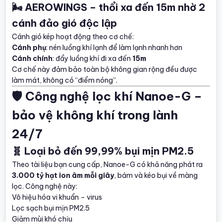
🌬️ AEROWINGS – thổi xa đến 15m nhờ 2
cánh đảo gió độc lập
Cánh gió kép hoạt động theo cơ chế:
Cánh phụ
: nén luồng khí lạnh để làm lạnh nhanh hơn
Cánh chính
: đẩy luồng khí đi xa đến
15m
Cơ chế này đảm bảo toàn bộ không gian rộng đều được
làm mát, không có “điểm nóng”.
🛡️ Công nghệ lọc khí Nanoe-G –
bảo vệ không khí trong lành
24/7
🧬 Loại bỏ đến 99,99% bụi mịn PM2.5
Theo tài liệu bạn cung cấp, Nanoe-G có khả năng phát ra
3.000 tỷ hạt ion âm mỗi giây
, bám và kéo bụi về màng
lọc. Công nghệ này:
Vô hiệu hóa vi khuẩn – virus
Lọc sạch bụi mịn PM2.5
Giảm mùi khó chịu