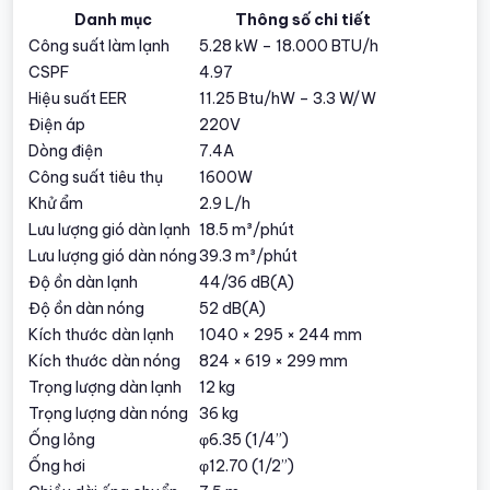
Danh mục
Thông số chi tiết
Công suất làm lạnh
5.28 kW – 18.000 BTU/h
CSPF
4.97
Hiệu suất EER
11.25 Btu/hW – 3.3 W/W
Điện áp
220V
Dòng điện
7.4A
Công suất tiêu thụ
1600W
Khử ẩm
2.9 L/h
Lưu lượng gió dàn lạnh
18.5 m³/phút
Lưu lượng gió dàn nóng
39.3 m³/phút
Độ ồn dàn lạnh
44/36 dB(A)
Độ ồn dàn nóng
52 dB(A)
Kích thước dàn lạnh
1040 × 295 × 244 mm
Kích thước dàn nóng
824 × 619 × 299 mm
Trọng lượng dàn lạnh
12 kg
Trọng lượng dàn nóng
36 kg
Ống lỏng
φ6.35 (1/4”)
Ống hơi
φ12.70 (1/2”)