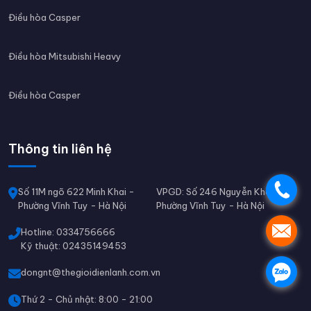
Điều hòa Casper
Điều hòa Mitsubishi Heavy
Điều hòa Casper
Thông tin liên hệ
.
Số 11M ngõ 622 Minh Khai -
VPGD: Số 246 Nguyễn Khoái -
Phường Vĩnh Tuy - Hà Nội
Phường Vĩnh Tuy - Hà Nội
.
Hotline: 0334756666
Kỹ thuật: 02435149453
.
dongnt@thegioidienlanh.com.vn
Thứ 2 - Chủ nhật: 8:00 - 21:00