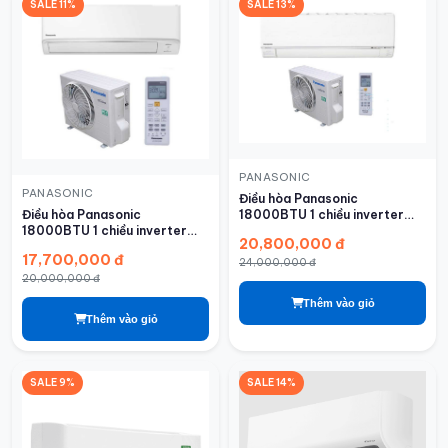
SALE 11%
SALE 13%
PANASONIC
PANASONIC
Điều hòa Panasonic
18000BTU 1 chiều inverter
Điều hòa Panasonic
U18BKH-8
18000BTU 1 chiều inverter
20,800,000 đ
RU18AKH-8B
17,700,000 đ
24,000,000 đ
20,000,000 đ
Thêm vào giỏ
Thêm vào giỏ
SALE 9%
SALE 14%