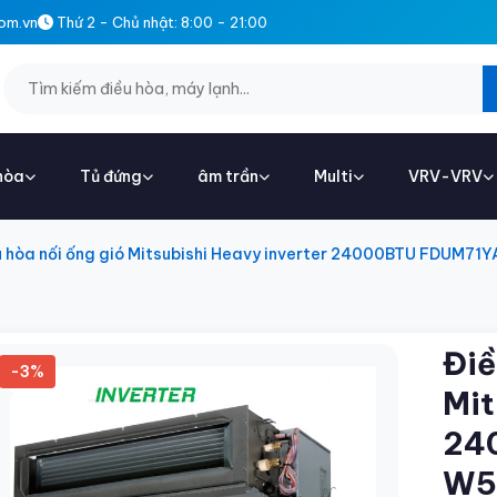
om.vn
Thứ 2 - Chủ nhật: 8:00 - 21:00
hòa
Tủ đứng
âm trần
Multi
VRV-VRV
u hòa nối ống gió Mitsubishi Heavy inverter 24000BTU FDUM71
Điề
-3%
Mit
24
W5