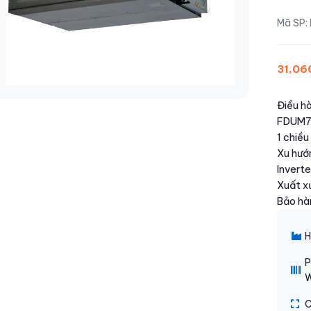
Mã SP:
31,06
Điều hò
FDUM7
1 chiề
Xu hướn
Inverte
Xuất x
Bảo hà
H
P
C