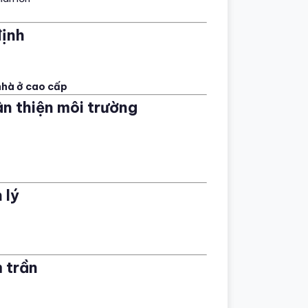
định
nhà ở cao cấp
ân thiện môi trường
 lý
m trần