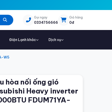
Gọi ngay
Giỏ hàng
0334756666
0đ
Điện Lạnh khác
Dịch vụ
YA-W5
u hòa nối ống gió
subishi Heavy inverter
000BTU FDUM71YA-