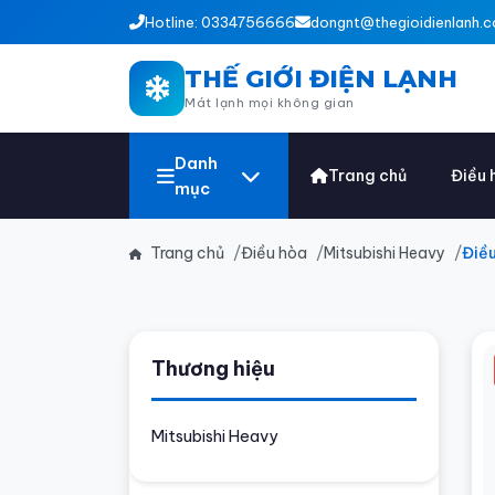
Hotline: 0334756666
dongnt@thegioidienlanh.c
THẾ GIỚI ĐIỆN LẠNH
Mát lạnh mọi không gian
Danh
Trang chủ
Điều 
mục
Trang chủ
Điều hòa
Mitsubishi Heavy
Điề
Thương hiệu
Mitsubishi Heavy