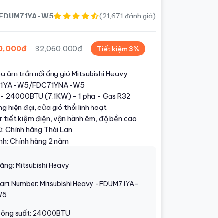
FDUM71YA-W5
(21,671 đánh giá)
0,000đ
32,060,000đ
Tiết kiệm 3%
a âm trần nối ống gió Mitsubishi Heavy
1YA-W5/FDC71YNA-W5
u - 24000BTU (7.1KW) - 1 pha - Gas R32
g hiện đại, cửa gió thổi linh hoạt
r tiết kiệm điện, vận hành êm, độ bền cao
ứ: Chính hãng Thái Lan
nh: Chính hãng 2 năm
ãng: Mitsubishi Heavy
art Number: Mitsubishi Heavy -FDUM71YA-
W5
ông suất: 24000BTU