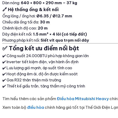
Dàn nóng:
640 × 800 × 290 mm – 37 kg
🔗 Hệ thống ống & kết nối
Ống lỏng / ống hơi:
Ø6.35 / Ø12.7 mm
Chiều dài ống tối đa:
30 m
Chênh lệch độ cao:
20 m
Dây điện kết nối:
1.5 mm² × 4 lõi (có tiếp đất)
Phương pháp kết nối:
Siết vít qua trạm nối dây
✅ Tổng kết ưu điểm nổi bật
✔️ Công suất 24.000BTU phù hợp không gian lớn
✔️ Inverter tiết kiệm điện, vận hành ổn định
✔️ Lưu lượng gió mạnh, áp suất tĩnh cao
✔️ Hoạt động êm ái, độ ồn được kiểm soát
✔️ Gas R32 thân thiện môi trường
✔️ Thiết kế giấu trần, tăng thẩm mỹ công trình
Tìm hiểu thêm các sản phẩm
Điều hòa Mitsubishi Heavy
chín
Xem toàn bộ
điều hòa
chính hãng giá tốt tại Thế Giới Điện Lạn