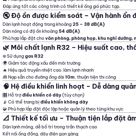
Đáp ứng tốt các công trình có thiết kế ống gió phức tạp.
🔇 Độ ồn được kiểm soát – Vận hành ổn 
Dàn lạnh hoạt động trong khoảng
25 – 38 dB(A)
Dàn nóng có độ ồn khoảng
54 dB(A)
Phù hợp lắp đặt cho
văn phòng, phòng họp, khu nghỉ dưỡng, 
🌿 Môi chất lạnh R32 – Hiệu suất cao, th
❄️ Sử dụng
gas R32
🌍 Giảm tác động xấu đến môi trường
🔥 Hiệu quả truyền nhiệt cao, làm lạnh nhanh
🧰 Nạp sẵn cho đường ống dài
10m
, thuận tiện thi công
🧠 Hệ điều khiển linh hoạt – Dễ dàng quản
🎛️ Hỗ trợ
điều khiển có dây
(tùy chọn)
📡 Có thể trang bị
điều khiển không dây
🧩 Phù hợp lắp đặt độc lập hoặc quản lý theo từng khu vực
📐 Thiết kế tối ưu – Thuận tiện lắp đặt â
Dàn lạnh mỏng, dễ bố trí trong trần thạch cao
Kết nối ống đồng, dây điện gọn gàng