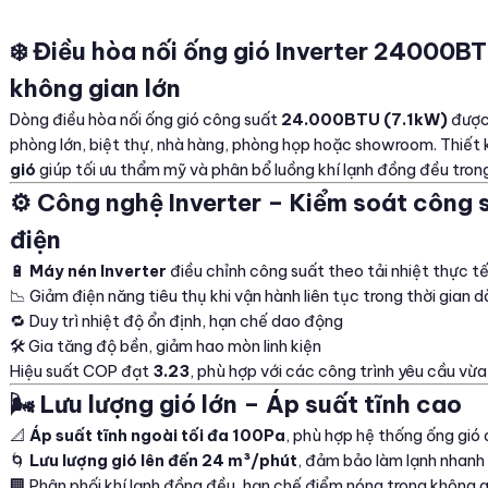
❄️ Điều hòa nối ống gió Inverter 24000B
không gian lớn
Dòng điều hòa nối ống gió công suất
24.000BTU (7.1kW)
được 
phòng lớn, biệt thự, nhà hàng, phòng họp hoặc showroom. Thiết
gió
giúp tối ưu thẩm mỹ và phân bổ luồng khí lạnh đồng đều tron
⚙️ Công nghệ Inverter – Kiểm soát công s
điện
🔋
Máy nén Inverter
điều chỉnh công suất theo tải nhiệt thực t
📉 Giảm điện năng tiêu thụ khi vận hành liên tục trong thời gian d
🔁 Duy trì nhiệt độ ổn định, hạn chế dao động
🛠️ Gia tăng độ bền, giảm hao mòn linh kiện
Hiệu suất COP đạt
3.23
, phù hợp với các công trình yêu cầu vừa
🌬️ Lưu lượng gió lớn – Áp suất tĩnh cao
📐
Áp suất tĩnh ngoài tối đa 100Pa
, phù hợp hệ thống ống gió 
🌀
Lưu lượng gió lên đến 24 m³/phút
, đảm bảo làm lạnh nhanh
🏢 Phân phối khí lạnh đồng đều, hạn chế điểm nóng trong không g