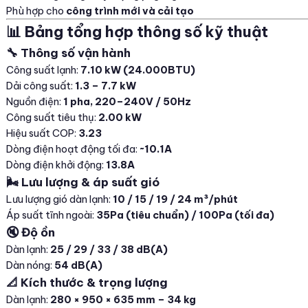
Phù hợp cho
công trình mới và cải tạo
📊 Bảng tổng hợp thông số kỹ thuật
🔧 Thông số vận hành
Công suất lạnh:
7.10 kW (24.000BTU)
Dải công suất:
1.3 – 7.7 kW
Nguồn điện:
1 pha, 220–240V / 50Hz
Công suất tiêu thụ:
2.00 kW
Hiệu suất COP:
3.23
Dòng điện hoạt động tối đa:
~10.1A
Dòng điện khởi động:
13.8A
🌬️ Lưu lượng & áp suất gió
Lưu lượng gió dàn lạnh:
10 / 15 / 19 / 24 m³/phút
Áp suất tĩnh ngoài:
35Pa (tiêu chuẩn) / 100Pa (tối đa)
🔇 Độ ồn
Dàn lạnh:
25 / 29 / 33 / 38 dB(A)
Dàn nóng:
54 dB(A)
📐 Kích thước & trọng lượng
Dàn lạnh:
280 × 950 × 635 mm – 34 kg