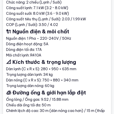
Chức năng: 2 chiều (Lạnh / Sưởi)
Công suất lạnh: 7.1 kW (3.2 ~ 8.0 kW)
Công suất sưởi: 8.0 kW (3.6 ~ 9.0 kW)
Công suất tiêu thụ (Lạnh / Sưởi): 2.03 / 1.99 kW
COP (Lạnh / Sưởi): 3.50 / 4.02
🔌 Nguồn điện & môi chất
Nguồn điện: 1 Pha – 220~240V / 50Hz
Dòng điện hoạt động: 5A
Dòng điện tối đa: 17A
Môi chất lạnh: R410A
📐 Kích thước & trọng lượng
Dàn lạnh (C x R x S): 280 × 950 × 635 mm
Trọng lượng dàn lạnh: 34 kg
Dàn nóng (C x R x S): 750 × 880 × 340 mm
Trọng lượng dàn nóng: 60 kg
🧊 Đường ống & giới hạn lắp đặt
Ống lỏng / Ống gas: 9.52 / 15.88 mm
Chiều dài ống tối đa: 50 m
Chênh lệch độ cao: 30 m (dàn nóng cao hơn) / 15 m (thấp