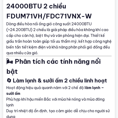
24000BTU 2 chiều
FDUM71VH/FDC71VNX-W
Dòng điều hòa nối ống gió công suất 24000BTU
(≈24.200BTU) 2 chiều là giải pháp điều hòa không khí cao
cấp cho căn hộ, biệt thự và văn phòng hiện đại. Thiết kế
giấu trần hoàn toàn giúp tối ưu thẩm mỹ, kết hợp công nghệ
biến tần tiết kiệm điện và khả năng phân phối gió đồng đều
qua nhiều cửa gió.
🌬️ Phân tích các tính năng nổi
bật
🔄 Làm lạnh & sưởi ấm 2 chiều linh hoạt
Hoạt động hiệu quả quanh năm với 2 chế độ
làm lạnh –
sưởi ấm
Phù hợp khí hậu miền Bắc với mùa hè nóng và mùa đông
lạnh
Duy trì nhiệt độ ổn định, tạo cảm giác dễ chịu cho người sử
dụng