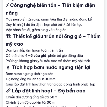
⚡ Công nghệ biến tần – Tiết kiệm điện
năng
Máy nén biến tần giúp giảm tiêu thụ điện năng đáng kể
Duy trì nhiệt độ ổn định, hạn chế bật/tắt liên tục
Vận hành êm ái, giảm rung và tiếng ồn
🏗️ Thiết kế giấu trần nối ống gió – Thẩm
mỹ cao
Dàn lạnh lắp âm hoàn toàn trên trần
Có thể chia
4–5 cửa gió
, phân bổ gió đồng đều
Phù hợp không gian yêu cầu cao về thẩm mỹ nội thất
💧 Tích hợp bơm nước ngưng tiện lợi
Bơm nước ngưng tích hợp sẵn
Độ nâng ống xả lên tới
600mm
Giúp lắp đặt linh hoạt hơn trong các công trình phức tạp
📏 Lắp đặt linh hoạt – Độ bền cao
Chiều dài đường ống tối đa
50m
Chênh lệch độ cao lên tới
30m