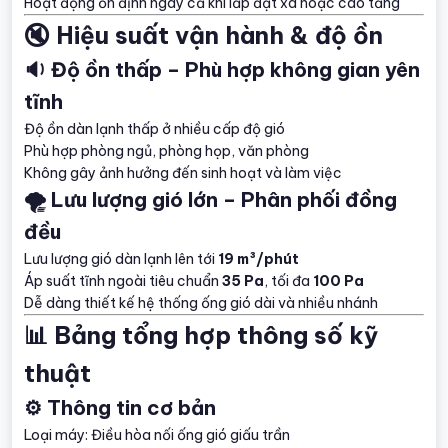
Hoạt động ổn định ngay cả khi lắp đặt xa hoặc cao tầng
🔇 Hiệu suất vận hành & độ ồn
🔉 Độ ồn thấp – Phù hợp không gian yên
tĩnh
Độ ồn dàn lạnh thấp ở nhiều cấp độ gió
Phù hợp phòng ngủ, phòng họp, văn phòng
Không gây ảnh hưởng đến sinh hoạt và làm việc
🌪️ Lưu lượng gió lớn – Phân phối đồng
đều
Lưu lượng gió dàn lạnh lên tới
19 m³/phút
Áp suất tĩnh ngoài tiêu chuẩn
35 Pa
, tối đa
100 Pa
Dễ dàng thiết kế hệ thống ống gió dài và nhiều nhánh
📊 Bảng tổng hợp thông số kỹ
thuật
⚙️ Thông tin cơ bản
Loại máy: Điều hòa nối ống gió giấu trần