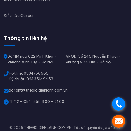
Điều hòa Casper
Thông tin liên hệ
Số 11M ngõ 622 Minh Khai -
VPGD: Số 246 Nguyễn Khoái -
Phường Vĩnh Tuy - Hà Nội
Phường Vĩnh Tuy - Hà Nội
Hotline: 0334756666
Kỹ thuật: 02435149453
dongnt@thegioidienlanh.com.vn
Thứ 2 - Chủ nhật: 8:00 - 21:00
.
.
© 2026 THEGIOIDIENLANH.COM.VN. Tất cả quyền được bảo lưu.