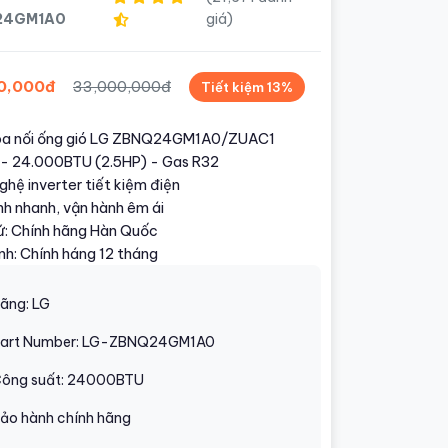
24GM1A0
giá)
0,000đ
33,000,000đ
Tiết kiệm 13%
òa nối ống gió LG ZBNQ24GM1A0/ZUAC1
u - 24.000BTU (2.5HP) - Gas R32
hệ inverter tiết kiệm điện
nh nhanh, vận hành êm ái
ứ: Chính hãng Hàn Quốc
nh: Chính háng 12 tháng
ãng: LG
art Number: LG-ZBNQ24GM1A0
ông suất: 24000BTU
ảo hành chính hãng