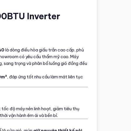
00BTU Inverter
A0
là dòng điều hòa giấu trần cao cấp, phù
c showroom có yêu cầu thẩm mỹ cao. Máy
g, sang trọng và phân bổ luồng gió đồng đều
0m²
, đáp ứng tốt nhu cầu làm mát liên tục
t tốc độ máy nén linh hoạt, giảm tiêu thụ
ời vận hành êm ái và bền bỉ.
 lộ cửa gió, giúp
giữ nguyên thiết kế nội