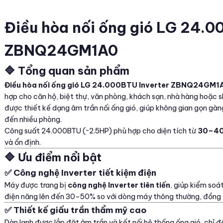
Điều hòa nối ống gió LG 24.0
ZBNQ24GM1A0
🔷 Tổng quan sản phẩm
Điều hòa nối ống gió LG 24.000BTU Inverter ZBNQ24GM1
hợp cho căn hộ, biệt thự, văn phòng, khách sạn, nhà hàng hoặ
được thiết kế dạng âm trần nối ống gió, giúp không gian gọn gàn
đến nhiều phòng.
Công suất 24.000BTU (~2.5HP) phù hợp cho diện tích từ
30–4
và ổn định.
🔷 Ưu điểm nổi bật
✅ Công nghệ Inverter tiết kiệm điện
Máy được trang bị
công nghệ Inverter tiên tiến
, giúp kiểm soá
điện năng lên đến 30–50% so với dòng máy thông thường, đồng th
✅ Thiết kế giấu trần thẩm mỹ cao
Dàn lạnh được lắp đặt âm trần và kết nối hệ thống ống gió, chỉ để