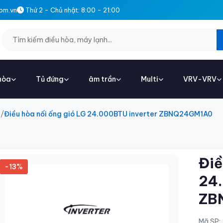
om.vn
Thứ 2 - Chủ nhật: 8:00 - 21:00
hòa
Tủ đứng
âm trần
Multi
VRV-VRV
Điều hòa nối ống gió LG 24.000BTU inverter ZBNQ24GM1A0
Điề
-13%
24.
ZB
Mã SP: