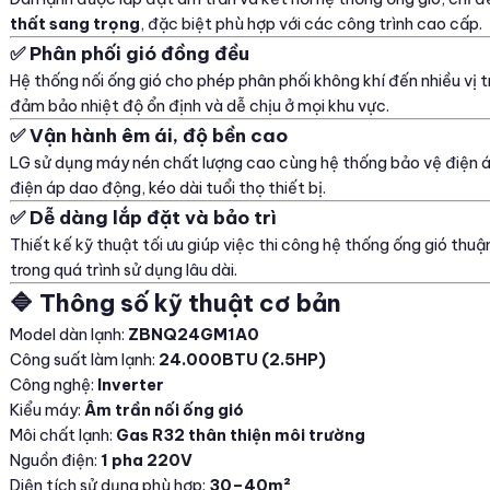
thất sang trọng
, đặc biệt phù hợp với các công trình cao cấp.
✅ Phân phối gió đồng đều
Hệ thống nối ống gió cho phép phân phối không khí đến nhiều vị 
đảm bảo nhiệt độ ổn định và dễ chịu ở mọi khu vực.
✅ Vận hành êm ái, độ bền cao
LG sử dụng máy nén chất lượng cao cùng hệ thống bảo vệ điện á
điện áp dao động, kéo dài tuổi thọ thiết bị.
✅ Dễ dàng lắp đặt và bảo trì
Thiết kế kỹ thuật tối ưu giúp việc thi công hệ thống ống gió thuận
trong quá trình sử dụng lâu dài.
🔷 Thông số kỹ thuật cơ bản
Model dàn lạnh:
ZBNQ24GM1A0
Công suất làm lạnh:
24.000BTU (2.5HP)
Công nghệ:
Inverter
Kiểu máy:
Âm trần nối ống gió
Môi chất lạnh:
Gas R32 thân thiện môi trường
Nguồn điện:
1 pha 220V
Diện tích sử dụng phù hợp:
30–40m²