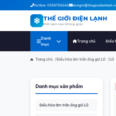
Hotline: 0334756666
dongnt@thegioidienlanh.c
THẾ GIỚI ĐIỆN LẠNH
Mát lạnh mọi không gian
Danh
Trang chủ
Điều 
mục
Trang chủ
Điều hòa âm trần ống gió LG
LG
Danh mục sản phẩm
Điều hòa âm trần ống gió LG