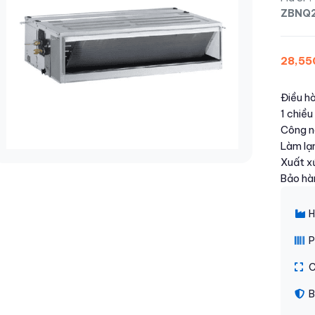
ZBNQ
28,55
Điều h
1 chiề
Công ng
Làm lạ
Xuất x
Bảo hà
H
P
C
B