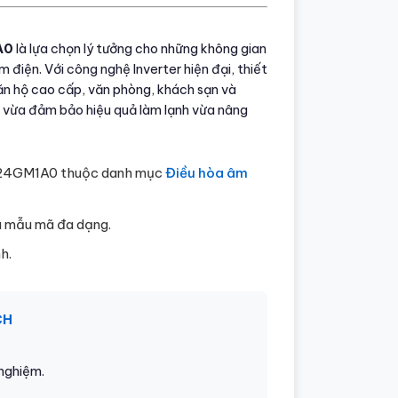
A0
là lựa chọn lý tưởng cho những không gian
điện. Với công nghệ Inverter hiện đại, thiết
căn hộ cao cấp, văn phòng, khách sạn và
u, vừa đảm bảo hiệu quả làm lạnh vừa nâng
NQ24GM1A0 thuộc danh mục
Điều hòa âm
u mẫu mã đa dạng.
h.
CH
 nghiệm.