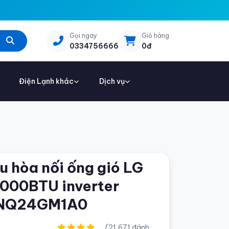
Gọi ngay
Giỏ hàng
0334756666
0đ
Điện Lạnh khác
Dịch vụ
u hòa nối ống gió LG
000BTU inverter
NQ24GM1A0
(21,671 đánh