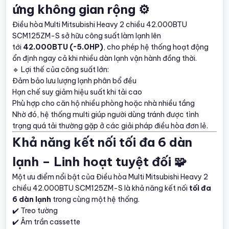
ứng không gian rộng ⚙️
Điều hòa Multi Mitsubishi Heavy 2 chiều 42.000BTU
SCM125ZM-S sở hữu công suất làm lạnh lên
tới
42.000BTU (~5.0HP)
, cho phép hệ thống hoạt động
ổn định ngay cả khi nhiều dàn lạnh vận hành đồng thời.
🔹 Lợi thế của công suất lớn:
Đảm bảo lưu lượng lạnh phân bổ đều
Hạn chế suy giảm hiệu suất khi tải cao
Phù hợp cho căn hộ nhiều phòng hoặc nhà nhiều tầng
Nhờ đó, hệ thống multi giúp người dùng tránh được tình
trạng quá tải thường gặp ở các giải pháp điều hòa đơn lẻ.
Khả năng kết nối tối đa 6 dàn
lạnh – Linh hoạt tuyệt đối 🧩
Một ưu điểm nổi bật của Điều hòa Multi Mitsubishi Heavy 2
chiều 42.000BTU SCM125ZM-S là khả năng kết nối
tối đa
6 dàn lạnh
trong cùng một hệ thống.
✔️ Treo tường
✔️ Âm trần cassette