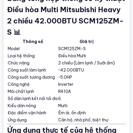
Điều hòa Multi Mitsubishi Heavy
2 chiều 42.000BTU SCM125ZM-
S 📊
Thông số
Giá trị
Model
SCM125ZM-S
Loại hệ thống
Điều hòa Multi
Chức năng
2 chiều (Làm lạnh / Sưởi ấm)
Công suất làm lạnh
~42.000BTU
Công suất tương đương
~5.0HP
Công nghệ
Inverter
Môi chất lạnh
R410A
Số dàn lạnh kết nối tối đa
6
Kiểu dàn nóng
Multi
Đặc điểm vận hành
Êm ái, ổn định
Ứng dụng
Căn hộ, nhà phố, biệt thự
Ứng dụng thực tế của hệ thống