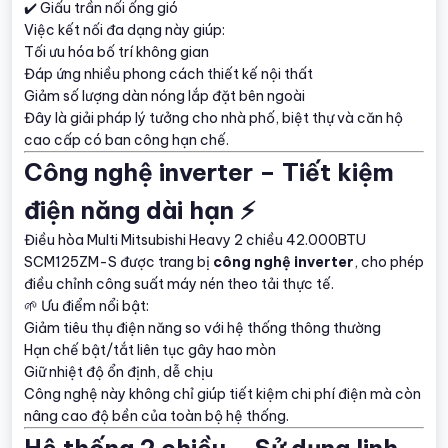
✔️ Giấu trần nối ống gió
Việc kết nối đa dạng này giúp:
Tối ưu hóa bố trí không gian
Đáp ứng nhiều phong cách thiết kế nội thất
Giảm số lượng dàn nóng lắp đặt bên ngoài
Đây là giải pháp lý tưởng cho nhà phố, biệt thự và căn hộ
cao cấp có ban công hạn chế.
Công nghệ inverter – Tiết kiệm
điện năng dài hạn ⚡
Điều hòa Multi Mitsubishi Heavy 2 chiều 42.000BTU
SCM125ZM-S được trang bị
công nghệ inverter
, cho phép
điều chỉnh công suất máy nén theo tải thực tế.
🌱 Ưu điểm nổi bật:
Giảm tiêu thụ điện năng so với hệ thống thông thường
Hạn chế bật/tắt liên tục gây hao mòn
Giữ nhiệt độ ổn định, dễ chịu
Công nghệ này không chỉ giúp tiết kiệm chi phí điện mà còn
nâng cao độ bền của toàn bộ hệ thống.
Hệ thống 2 chiều – Sử dụng linh