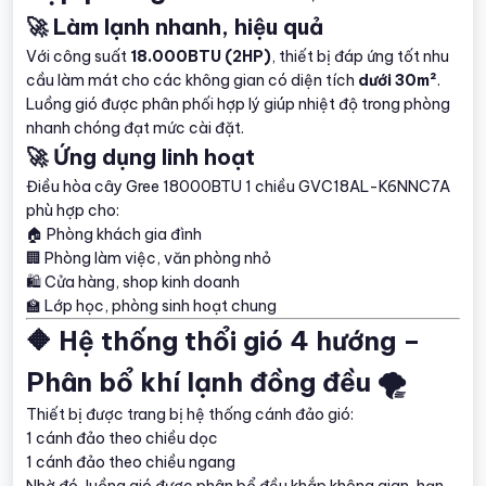
🚀 Làm lạnh nhanh, hiệu quả
Với công suất
18.000BTU (2HP)
, thiết bị đáp ứng tốt nhu
cầu làm mát cho các không gian có diện tích
dưới 30m²
.
Luồng gió được phân phối hợp lý giúp nhiệt độ trong phòng
nhanh chóng đạt mức cài đặt.
🚀 Ứng dụng linh hoạt
Điều hòa cây Gree 18000BTU 1 chiều GVC18AL-K6NNC7A
phù hợp cho:
🏠 Phòng khách gia đình
🏢 Phòng làm việc, văn phòng nhỏ
🛍️ Cửa hàng, shop kinh doanh
🏫 Lớp học, phòng sinh hoạt chung
🔶 Hệ thống thổi gió 4 hướng –
Phân bổ khí lạnh đồng đều 🌪️
Thiết bị được trang bị hệ thống cánh đảo gió:
1 cánh đảo theo chiều dọc
1 cánh đảo theo chiều ngang
Nhờ đó, luồng gió được phân bổ đều khắp không gian, hạn