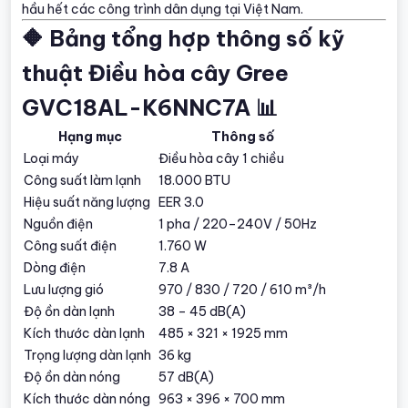
hầu hết các công trình dân dụng tại Việt Nam.
🔶 Bảng tổng hợp thông số kỹ
thuật Điều hòa cây Gree
GVC18AL-K6NNC7A 📊
Hạng mục
Thông số
Loại máy
Điều hòa cây 1 chiều
Công suất làm lạnh
18.000 BTU
Hiệu suất năng lượng
EER 3.0
Nguồn điện
1 pha / 220–240V / 50Hz
Công suất điện
1.760 W
Dòng điện
7.8 A
Lưu lượng gió
970 / 830 / 720 / 610 m³/h
Độ ồn dàn lạnh
38 – 45 dB(A)
Kích thước dàn lạnh
485 × 321 × 1925 mm
Trọng lượng dàn lạnh
36 kg
Độ ồn dàn nóng
57 dB(A)
Kích thước dàn nóng
963 × 396 × 700 mm