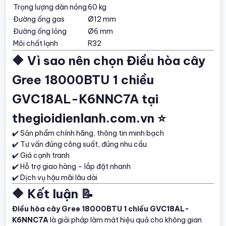
Trọng lượng dàn nóng
60 kg
Đường ống gas
Ø12 mm
Đường ống lỏng
Ø6 mm
Môi chất lạnh
R32
🔶 Vì sao nên chọn Điều hòa cây
Gree 18000BTU 1 chiều
GVC18AL-K6NNC7A tại
thegioidienlanh.com.vn ⭐
✔️ Sản phẩm chính hãng, thông tin minh bạch
✔️ Tư vấn đúng công suất, đúng nhu cầu
✔️ Giá cạnh tranh
✔️ Hỗ trợ giao hàng – lắp đặt nhanh
✔️ Dịch vụ hậu mãi lâu dài
🔶 Kết luận 📝
Điều hòa cây Gree 18000BTU 1 chiều GVC18AL-
K6NNC7A
là giải pháp làm mát hiệu quả cho không gian