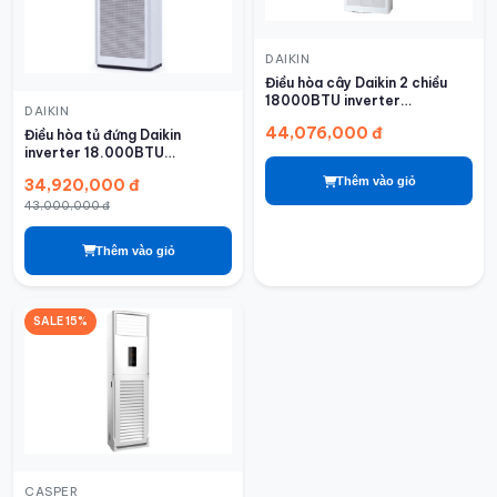
DAIKIN
Điều hòa cây Daikin 2 chiều
18000BTU inverter
DAIKIN
FVA50AMVM/RZA50DV2V
44,076,000 đ
Điều hòa tủ đứng Daikin
inverter 18.000BTU
FVA50AMVM/RZF50DVM
Thêm vào giỏ
34,920,000 đ
43,000,000 đ
Thêm vào giỏ
SALE 15%
CASPER