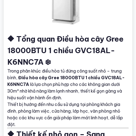
🔶 Tổng quan Điều hòa cây Gree
18000BTU 1 chiều GVC18AL-
K6NNC7A ❄️
Trong phân khúc điều hòa tủ đứng công suất nhỏ – trung
bình,
Điều hòa cây Gree 18000BTU 1 chiều GVC18AL-
K6NNC7A
là lựa chọn phù hợp cho các không gian dưới
30m² nhờ khả năng làm lạnh nhanh, thiết kế gọn gàng và
hiệu suất vận hành ổn định.
Thiết bị hướng đến nhu cầu sử dụng tại phòng khách gia
đình, phòng làm việc, cửa hàng, lớp học, văn phòng nhỏ
hoặc các khu vực cần giải pháp làm mát linh hoạt, dễ lắp
đặt.
🔶 Thiết kế nhỏ gọn – Sang