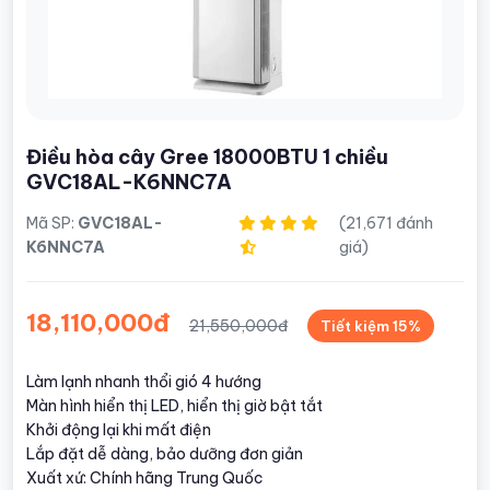
Điều hòa cây Gree 18000BTU 1 chiều
GVC18AL-K6NNC7A
Mã SP:
GVC18AL-
(21,671 đánh
K6NNC7A
giá)
18,110,000đ
21,550,000đ
Tiết kiệm 15%
Làm lạnh nhanh thổi gió 4 hướng
Màn hình hiển thị LED, hiển thị giờ bật tắt
Khởi động lại khi mất điện
Lắp đặt dễ dàng, bảo dưỡng đơn giản
Xuất xứ: Chính hãng Trung Quốc