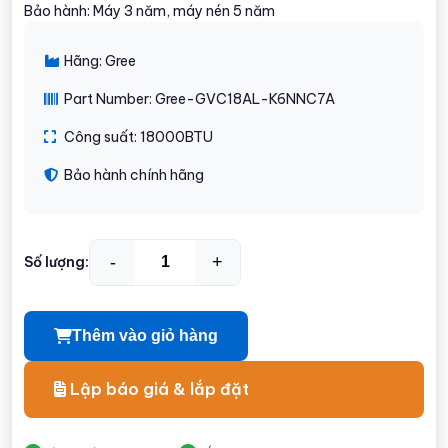
Bảo hành: Máy 3 năm, máy nén 5 năm
Hãng: Gree
Part Number: Gree-GVC18AL-K6NNC7A
Công suất: 18000BTU
Bảo hành chính hãng
-
+
Số lượng:
Thêm vào giỏ hàng
Lập báo giá & lắp đặt