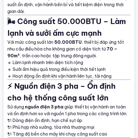
suất ổn định, vận hành bền bỉ và tiết kiệm điện trong thời
gian dài.
🌬️ Công suất 50.000BTU – Làm
lạnh và sưởi ấm cực mạnh
Với mức công suất lớn
50.000BTU
, thiết bị đáp ứng tốt
nhu cầu điều hòa cho không gian có diện tích từ
70 –
90m²
, trần cao hoặc tập trung đông người.
🔹 Làm lạnh nhanh trên diện tích rộng
🔹 Sưởi ấm hiệu quả trong điều kiện thời tiết lạnh
🔹 Hoạt động ổn định khi vận hành liên tục, tải nặng
⚡ Nguồn điện 3 pha – Ổn định
cho hệ thống công suất lớn
Sử dụng
nguồn điện 3 pha
giúp thiết bị vận hành an toàn
và ổn định hơn so với nguồn 1 pha trong các công trình lớn.
🔌 Dòng điện ổn định, hạn chế sụt áp
🔌 Phù hợp nhà xưởng, tòa nhà thương mại
🔌 Tăng độ bền cho máy khi chạy công suất cao