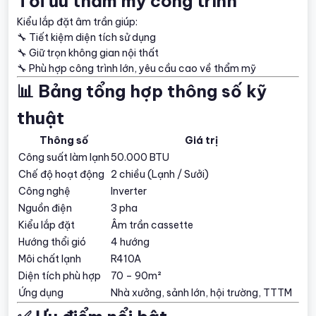
Tối ưu thẩm mỹ công trình
Kiểu lắp đặt âm trần giúp:
🔧 Tiết kiệm diện tích sử dụng
🔧 Giữ trọn không gian nội thất
🔧 Phù hợp công trình lớn, yêu cầu cao về thẩm mỹ
📊 Bảng tổng hợp thông số kỹ
thuật
Thông số
Giá trị
Công suất làm lạnh
50.000 BTU
Chế độ hoạt động
2 chiều (Lạnh / Sưởi)
Công nghệ
Inverter
Nguồn điện
3 pha
Kiểu lắp đặt
Âm trần cassette
Hướng thổi gió
4 hướng
Môi chất lạnh
R410A
Diện tích phù hợp
70 – 90m²
Ứng dụng
Nhà xưởng, sảnh lớn, hội trường, TTTM