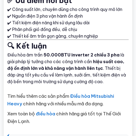
✅ Ưu điểm nổi bật
✔️ Công suất lớn, chuyên dùng cho công trình quy mô lớn
✔️ Nguồn điện 3 pha vận hành ổn định
✔️ Tiết kiệm điện năng khi sử dụng lâu dài
✔️ Phân phối gió đồng đều, dễ chịu
✔️ Thiết kế âm trần gọn gàng, chuyên nghiệp
🔍 Kết luận
Điều hòa âm trần
50.000BTU inverter 2 chiều 3 pha
là
giải pháp lý tưởng cho các công trình cần
hiệu suất cao,
độ ổn định lớn và khả năng vận hành liên tục
. Thiết bị
đáp ứng tốt yêu cầu về làm lạnh, sưởi ấm, tiết kiệm điện và
độ bền trong môi trường sử dụng cường độ cao.
Tìm hiểu thêm các sản phẩm
Điều hòa Mitsubishi
Heavy
chính hãng với nhiều mẫu mã đa dạng.
Xem toàn bộ
điều hòa
chính hãng giá tốt tại Thế Giới
Điện Lạnh.